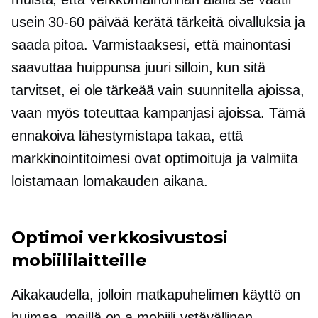
usein
30-60
päivää kerätä tärkeitä oivalluksia ja
saada pitoa. Varmistaaksesi, että mainontasi
saavuttaa huippunsa juuri silloin, kun sitä
tarvitset, ei ole tärkeää vain suunnitella ajoissa,
vaan myös toteuttaa kampanjasi ajoissa. Tämä
ennakoiva lähestymistapa takaa, että
markkinointitoimesi ovat optimoituja ja valmiita
loistamaan lomakauden aikana.
Optimoi verkkosivustosi
mobiililaitteille
Aikakaudella, jolloin matkapuhelimen käyttö on
huimaa, meillä on a
mobiili-ystävällinen