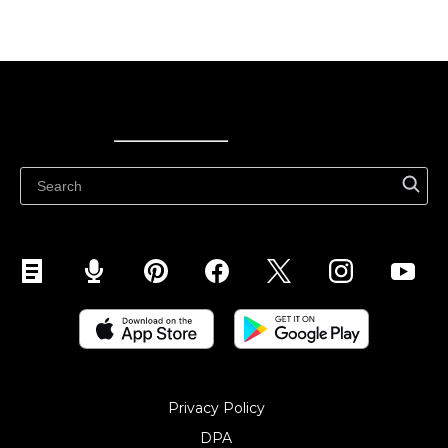
Ecwid
Ecwid
Ecwidi ajaveeb
Abikeskus
Privacy Policy
DPA