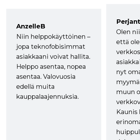
Perjant
AnzelleB
Olen ni
Niin helppokäyttöinen –
että ole
jopa teknofobisimmat
verkkos
asiakkaani voivat hallita.
asiakkai
Helppo asentaa, nopea
nyt om
asentaa. Valovuosia
myymälä
edellä muita
muun oh
kauppalaajennuksia.
verkkov
Kaunis 
erinom
huippul