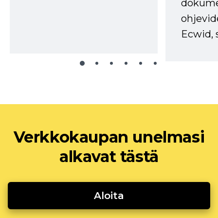
dokume
ohjevid
Ecwid, 
Verkkokaupan unelmasi
alkavat tästä
Aloita