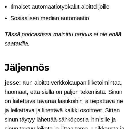
Ilmaiset automaatiotyökalut aloittelijoille
Sosiaalisen median automaatio
Tässä podcastissa mainittu tarjous ei ole enää
saatavilla.
Jäljennös
jesse:
Kun aloitat
verkkokaupan
liiketoimintaa,
huomaat, että siellä on paljon tekemistä. Sinun
on laitettava tavaraa laatikoihin ja teipattava ne
ja leikattava ja liitettävä kaikki osoitteet. Sitten
sinun täytyy lähettää sähköpostia ihmisille ja
sinun täytyy leikata ja liittää tämä. Leikkausta ja