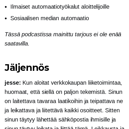
Ilmaiset automaatiotyökalut aloittelijoille
Sosiaalisen median automaatio
Tässä podcastissa mainittu tarjous ei ole enää
saatavilla.
Jäljennös
jesse:
Kun aloitat
verkkokaupan
liiketoimintaa,
huomaat, että siellä on paljon tekemistä. Sinun
on laitettava tavaraa laatikoihin ja teipattava ne
ja leikattava ja liitettävä kaikki osoitteet. Sitten
sinun täytyy lähettää sähköpostia ihmisille ja
sinun täytyy leikata ja liittää tämä. Leikkausta ja