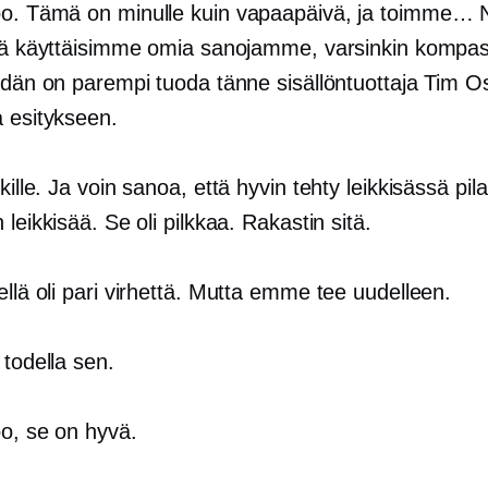
oo. Tämä on minulle kuin vapaapäivä, ja toimme… 
ttä käyttäisimme omia sanojamme, varsinkin kompas
eidän on parempi tuoda tänne sisällöntuottaja Tim O
a esitykseen.
ikille. Ja voin sanoa, että hyvin tehty leikkisässä pila
 leikkisää. Se oli pilkkaa. Rakastin sitä.
iellä oli pari virhettä. Mutta emme tee uudelleen.
 todella sen.
oo, se on hyvä.