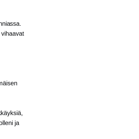
nniassa.
 vihaavat
mmäisen
kkäyksiä,
lleni ja