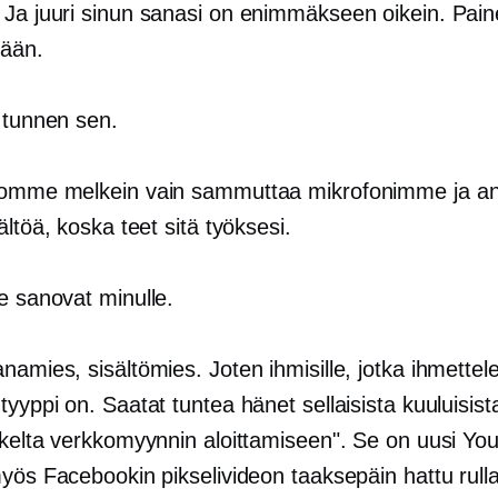
: Ja juuri sinun sanasi on enimmäkseen oikein. Paine
nään.
 tunnen sen.
iomme melkein vain sammuttaa mikrofonimme ja an
ältöä, koska teet sitä työksesi.
e sanovat minulle.
anamies, sisältömies. Joten ihmisille, jotka ihmettel
yyppi on. Saatat tuntea hänet sellaisista kuuluisist
skelta verkkomyynnin aloittamiseen". Se on uusi Yo
yös Facebookin pikselivideon taaksepäin hattu rullal