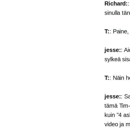
Richard:
sinulla tä
T:
: Paine,
jesse:
: A
sylkeä sis
T:
: Näin h
jesse:
: S
tämä Tim-t
kuin "4 a
video ja m