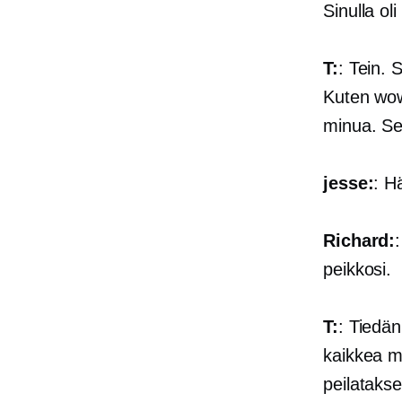
Sinulla ol
T:
: Tein. 
Kuten wow
minua. S
jesse:
: H
Richard:
peikkosi.
T:
: Tiedän
kaikkea mu
peilataks