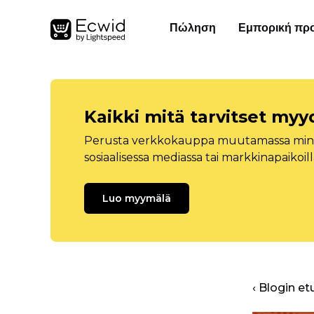
Πώληση
Εμπορική πρ
Kaikki mitä tarvitset myy
Perusta verkkokauppa muutamassa minuu
sosiaalisessa mediassa tai markkinapaikoill
Luo myymälä
‹ Blogin et