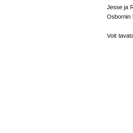
Jesse ja R
Osbornin 
Voit tava