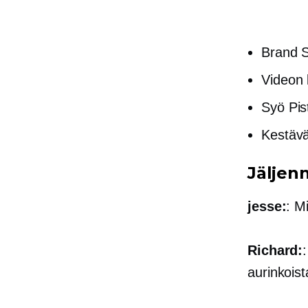
Brand S
Videon 
Syö Pis
Kestävä 
Jäljen
jesse:
: M
Richard:
aurinkoist