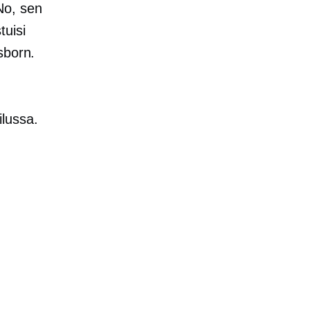
No, sen
tuisi
sborn.
ilussa.