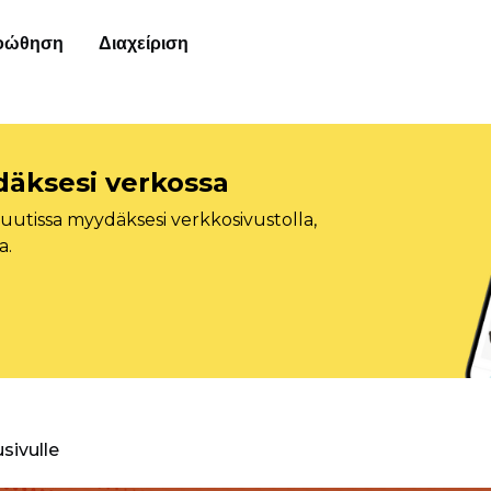
οώθηση
Διαχείριση
däksesi verkossa
tissa myydäksesi verkkosivustolla,
a.
usivulle