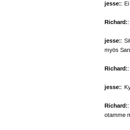
jesse:
: E
Richard:
jesse:
: S
myös San
Richard:
jesse:
: K
Richard:
otamme mu