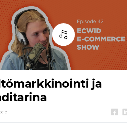
Kuuntele
ltömarkkinointi ja
ditarina
tele