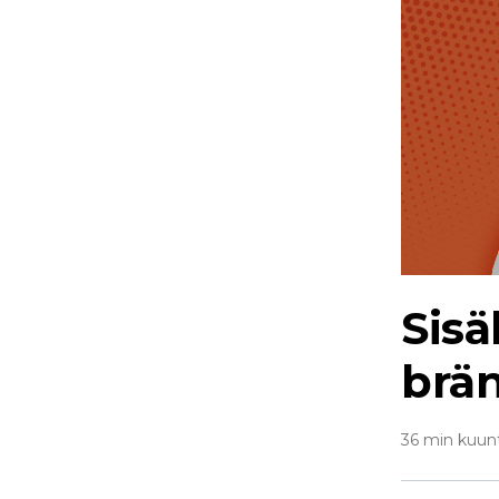
Sisä
brän
36 min kuun