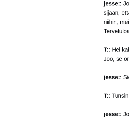
jesse:
: J
sijaan, e
niihin, m
Tervetulo
T:
: Hei ka
Joo, se on
jesse:
: S
T:
: Tunsin
jesse:
: J