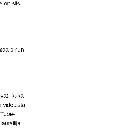
 on siis
taa sinun
evät, kuka
a videoista
uTube-
autailija.