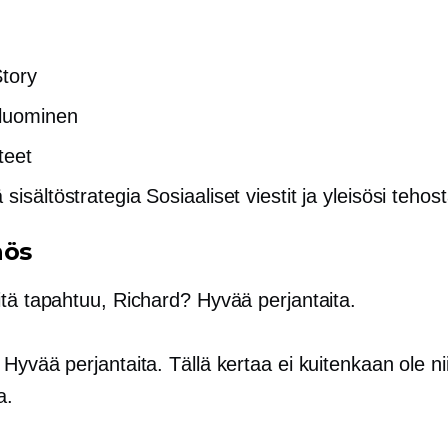
tory
luominen
teet
sisältöstrategia Sosiaaliset viestit ja yleisösi teho
nös
itä tapahtuu, Richard? Hyvää perjantaita.
: Hyvää perjantaita. Tällä kertaa ei kuitenkaan ole ni
a.