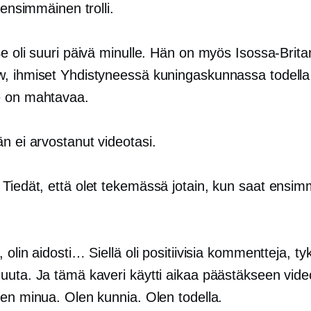
i ensimmäinen trolli.
Se oli suuri päivä minulle. Hän on myös Isossa-Brita
, ihmiset Yhdistyneessä kuningaskunnassa todella
e on mahtavaa.
än ei arvostanut videotasi.
: Tiedät, että olet tekemässä jotain, kun saat ensi
, olin aidosti… Siellä oli positiivisia kommentteja, ty
uta. Ja tämä kaveri käytti aikaa päästäkseen video
een minua. Olen kunnia. Olen todella.