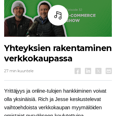
Kuuntele
Yhteyksien rakentaminen
verkkokaupassa
27 min kuuntele
Yrittäjyys ja online-tulojen hankkiminen voivat
olla yksinäisiä. Rich ja Jesse keskustelevat
vaihtoehdoista
verkkokaupan
myymälöiden
omistajat pysyäkseen koulutettuina,