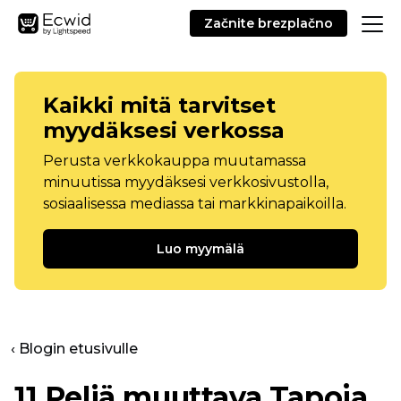
Začnite brezplačno
Kaikki mitä tarvitset
myydäksesi verkossa
Perusta verkkokauppa muutamassa
minuutissa myydäksesi verkkosivustolla,
sosiaalisessa mediassa tai markkinapaikoilla.
Luo myymälä
‹ Blogin etusivulle
11
Peliä muuttava
Tapoja