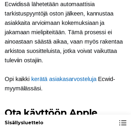
Ecwidissä lähetetään automaattisia
tarkistuspyyntöjä
oston jälkeen,
kannustaa
asiakkaita arvioimaan kokemuksiaan ja
jakamaan mielipiteitään. Tämä prosessi ei
ainoastaan ​​säästä aikaa, vaan myös rakentaa
arkistoa suositteluista, jotka voivat vaikuttaa
tuleviin ostajiin.
Opi kaikki
kerätä asiakasarvosteluja
Ecwid-
myymälässäsi.
Ota käyttöön Apple
Wallet -tilausten seuranta
Sisällysluettelo