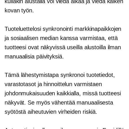
kullakin alustalla voi viedä aikaa ja viedä kaiken
kovan työn.
Tuoteluettelosi synkronointi markkinapaikkojen
ja sosiaalisen median kanssa varmistaa, että
tuotteesi ovat näkyvissä useilla alustoilla ilman
manuaalisia päivityksiä.
Tämä lähestymistapa synkronoi tuotetiedot,
varastotasot ja hinnoittelun varmistaen
johdonmukaisuuden kaikkialla, missä tuotteesi
näkyvät. Se myös vähentää manuaalisesta
syötöstä aiheutuvien virheiden riskiä.