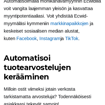
Automatisoimalla monikanavamyynnin Ecwidillä
voit vangita laajemman yleisön ja kasvattaa
myyntipotentiaaliasi. Voit yhdistää Ecwid-
myymäläsi kymmeniin
markkinapaikkojen
ja
keskeiset sosiaalisen median alustat,
kuten
Facebook
,
Instagram
ja
TikTok
.
Automatisoi
tuotearvostelujen
kerääminen
Milloin ostit viimeksi jotain verkosta
tarkistamatta arvosteluja? Todennäköisesti
asiakkaasi tekevät samoin!