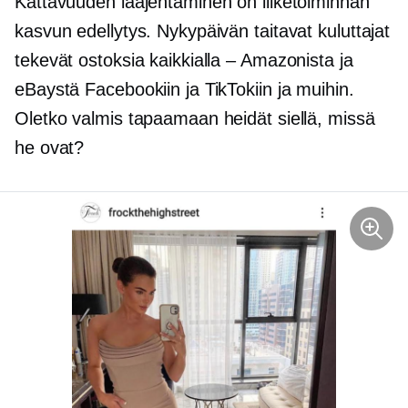
Kattavuuden laajentaminen on liiketoiminnan
kasvun edellytys. Nykypäivän taitavat kuluttajat
tekevät ostoksia kaikkialla – Amazonista ja
eBaystä Facebookiin ja TikTokiin ja muihin.
Oletko valmis tapaamaan heidät siellä, missä
he ovat?