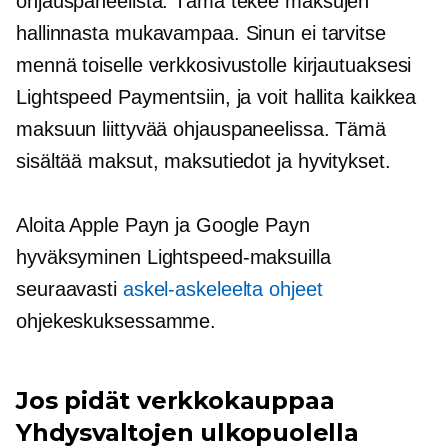
ohjauspaneelista. Tämä tekee maksujen
hallinnasta mukavampaa. Sinun ei tarvitse
mennä toiselle verkkosivustolle kirjautuaksesi
Lightspeed Paymentsiin, ja voit hallita kaikkea
maksuun liittyvää
ohjauspaneelissa. Tämä
sisältää maksut, maksutiedot ja hyvitykset.
Aloita Apple Payn ja Google Payn
hyväksyminen Lightspeed-maksuilla
seuraavasti
askel-askeleelta
ohjeet
ohjekeskuksessamme.
Jos pidät verkkokauppaa
Yhdysvaltojen ulkopuolella