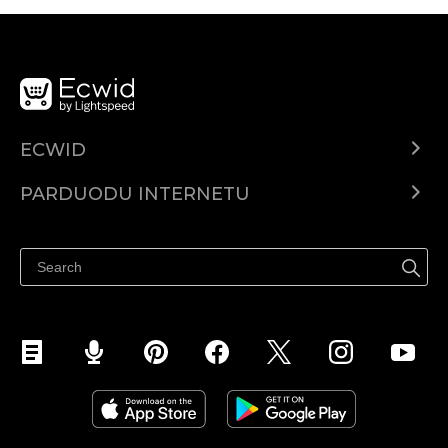
ECWID
Ecwid.com
PARDUODU INTERNETU
Kainodara
Parduodu visur
Pagalbos centras
Parduodu Facebook
Parduodu Instagram