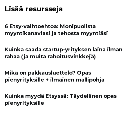
Lisää resursseja
6 Etsy-vaihtoehtoa: Monipuolista
myyntikanaviasi ja tehosta myyntiäsi
Kuinka saada startup-yrityksen laina ilman
rahaa (ja muita rahoitusvinkkejä)
Mikä on pakkausluettelo? Opas
pienyrityksille + ilmainen mallipohja
Kuinka myydä Etsyssä: Täydellinen opas
pienyrityksille