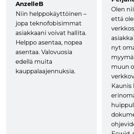
AnzelleB
Olen ni
Niin helppokäyttöinen –
että ole
jopa teknofobisimmat
verkkos
asiakkaani voivat hallita.
asiakkai
Helppo asentaa, nopea
nyt om
asentaa. Valovuosia
myymälä
edellä muita
muun oh
kauppalaajennuksia.
verkkov
Kaunis 
erinom
huippul
dokume
ohjevid
Ecwid, 