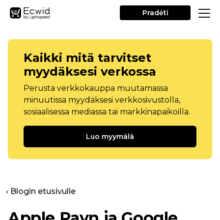
Pradėti
Kaikki mitä tarvitset
myydäksesi verkossa
Perusta verkkokauppa muutamassa
minuutissa myydäksesi verkkosivustolla,
sosiaalisessa mediassa tai markkinapaikoilla.
Luo myymälä
‹ Blogin etusivulle
Apple Payn ja Google