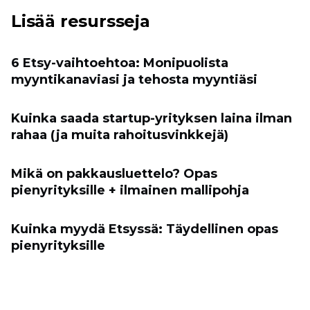
Lisää resursseja
6 Etsy-vaihtoehtoa: Monipuolista
myyntikanaviasi ja tehosta myyntiäsi
Kuinka saada startup-yrityksen laina ilman
rahaa (ja muita rahoitusvinkkejä)
Mikä on pakkausluettelo? Opas
pienyrityksille + ilmainen mallipohja
Kuinka myydä Etsyssä: Täydellinen opas
pienyrityksille