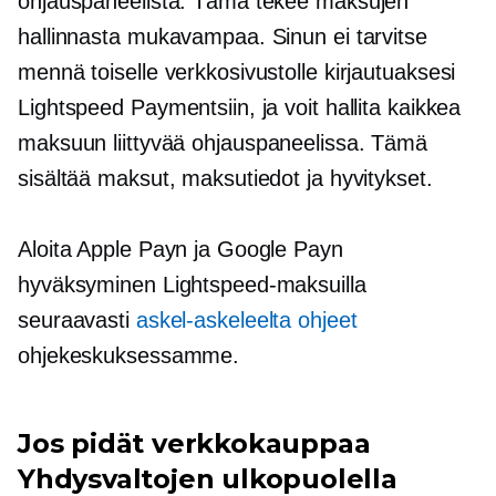
ohjauspaneelista. Tämä tekee maksujen
hallinnasta mukavampaa. Sinun ei tarvitse
mennä toiselle verkkosivustolle kirjautuaksesi
Lightspeed Paymentsiin, ja voit hallita kaikkea
maksuun liittyvää
ohjauspaneelissa. Tämä
sisältää maksut, maksutiedot ja hyvitykset.
Aloita Apple Payn ja Google Payn
hyväksyminen Lightspeed-maksuilla
seuraavasti
askel-askeleelta
ohjeet
ohjekeskuksessamme.
Jos pidät verkkokauppaa
Yhdysvaltojen ulkopuolella