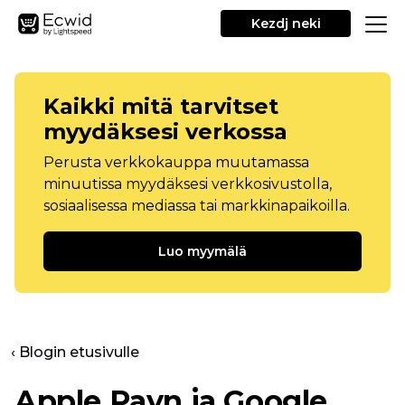
Kezdj neki
Kaikki mitä tarvitset
myydäksesi verkossa
Perusta verkkokauppa muutamassa
minuutissa myydäksesi verkkosivustolla,
sosiaalisessa mediassa tai markkinapaikoilla.
Luo myymälä
‹ Blogin etusivulle
Apple Payn ja Google