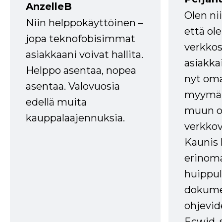
AnzelleB
Olen ni
Niin helppokäyttöinen –
että ole
jopa teknofobisimmat
verkkos
asiakkaani voivat hallita.
asiakkai
Helppo asentaa, nopea
nyt om
asentaa. Valovuosia
myymälä
edellä muita
muun oh
kauppalaajennuksia.
verkkov
Kaunis 
erinom
huippul
dokume
ohjevid
Ecwid, 