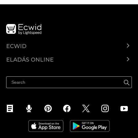
ECWID
Ecwid.com
ELADÁS ONLINE
Árkalkuláció
Eladni mindenhol
Súgó
Eladás a Facebookon
Eladás Instagramon