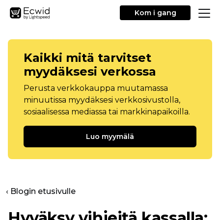
Kom i gang
Kaikki mitä tarvitset
myydäksesi verkossa
Perusta verkkokauppa muutamassa
minuutissa myydäksesi verkkosivustolla,
sosiaalisessa mediassa tai markkinapaikoilla.
Luo myymälä
‹ Blogin etusivulle
Hyväksy vihjeitä kassalla: