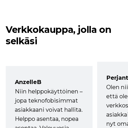
Verkkokauppa, jolla on
selkäsi
Perjant
AnzelleB
Olen ni
Niin helppokäyttöinen –
että ole
jopa teknofobisimmat
verkkos
asiakkaani voivat hallita.
asiakkai
Helppo asentaa, nopea
nyt om