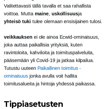
Valitettavasti tällä tavalla et saa rahallista
voittoa. Mutta
maine
,
uskollisuus
ja
yhteisö
tuki
tulee olemaan ensisijainen tulosi.
veikkauksen
ei ole ainoa Ecwid-ominaisuus,
joka auttaa paikallisia yrityksiä, kuten
ravintoloita, kahviloita ja toimituspalveluita,
pääsemään yli
Covid-19
ja jatkaa kilpailua.
Tutustu uuteen
Paikallinen toimitus -
ominaisuus
jonka avulla voit hallita
toimitusalueita ja hintoja yhdessä paikassa.
Tippiasetusten