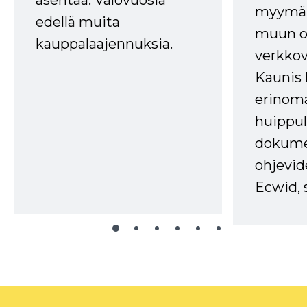
asentaa. Valovuosia
myymälä
edellä muita
muun oh
kauppalaajennuksia.
verkkov
Kaunis 
erinom
huippul
dokume
ohjevid
Ecwid, 