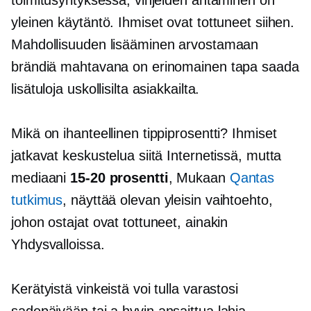
yleinen käytäntö. Ihmiset ovat tottuneet siihen.
Mahdollisuuden lisääminen arvostamaan
brändiä mahtavana on erinomainen tapa saada
lisätuloja uskollisilta asiakkailta.
Mikä on ihanteellinen tippiprosentti? Ihmiset
jatkavat keskustelua siitä Internetissä, mutta
mediaani
15-20
prosentti
, Mukaan
Qantas
tutkimus
, näyttää olevan yleisin vaihtoehto,
johon ostajat ovat tottuneet, ainakin
Yhdysvalloissa.
Kerätyistä vinkeistä voi tulla varastosi
sadepäivään tai a
hyvin ansaittua
lahja