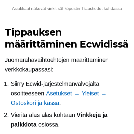
Asiakkaat näkevät vinkit sähköpostin Tilaustiedot-kohdassa
Tippauksen
määrittäminen Ecwidissä
Juomarahavaihtoehtojen määrittäminen
verkkokaupassasi:
Siirry Ecwid-järjestelmänvalvojalta
osoitteeseen
Asetukset → Yleiset →
Ostoskori ja kassa
.
Vieritä alas alas kohtaan
Vinkkejä ja
palkkiota
osiossa.