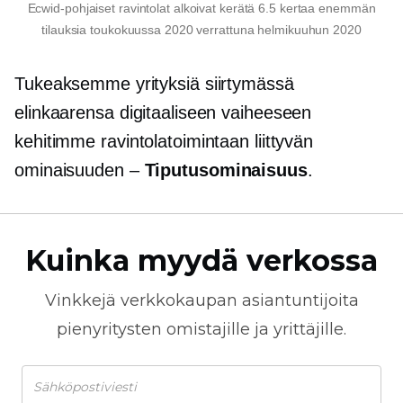
Ecwid-pohjaiset ravintolat alkoivat kerätä 6.5 kertaa enemmän
tilauksia toukokuussa 2020 verrattuna helmikuuhun 2020
Tukeaksemme yrityksiä siirtymässä
elinkaarensa digitaaliseen vaiheeseen
kehitimme ravintolatoimintaan liittyvän
ominaisuuden –
Tiputusominaisuus
.
Kuinka myydä verkossa
Vinkkejä
verkkokaupan
asiantuntijoita
pienyritysten omistajille ja yrittäjille.