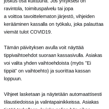
joskus osa kulttuuria. Jos yrityksesi on
ravintola, toimituspalvelu tai jopa
a
voittoa tavoittelematon
järjestö, vihjeiden
kerääminen kassalla on työkalu, joka palauttaa
viemät tulot
COVID19.
Tämän päivityksen avulla voit näyttää
tippivaihtoehdot suoraan kassasivulla. Asiakas
voi valita yhden vaihtoehdoista (myös "Ei
tippiä" on vaihtoehto) ja suorittaa kassan
loppuun.
Vihjeet lasketaan ja näytetään automaattisesti
tilaustiedoissa ja valintapainikkeissa. Asiakas