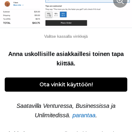
Valitse kassalla vinkkejä
Anna uskollisille asiakkaillesi toinen tapa
kiittää.
Ota vinkit käyttöön!
Saatavilla Venturessa, Businessissa ja
Unlimitedissä.
parantaa
.