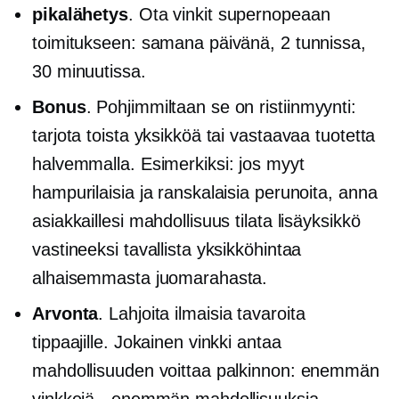
pikalähetys
. Ota vinkit supernopeaan
toimitukseen: samana päivänä, 2 tunnissa,
30 minuutissa.
Bonus
. Pohjimmiltaan se on
ristiinmyynti:
tarjota toista yksikköä tai vastaavaa tuotetta
halvemmalla. Esimerkiksi: jos myyt
hampurilaisia ​​ja ranskalaisia ​​perunoita, anna
asiakkaillesi mahdollisuus tilata lisäyksikkö
vastineeksi tavallista yksikköhintaa
alhaisemmasta juomarahasta.
Arvonta
. Lahjoita ilmaisia ​​tavaroita
tippaajille. Jokainen vinkki antaa
mahdollisuuden voittaa palkinnon: enemmän
vinkkejä - enemmän mahdollisuuksia.