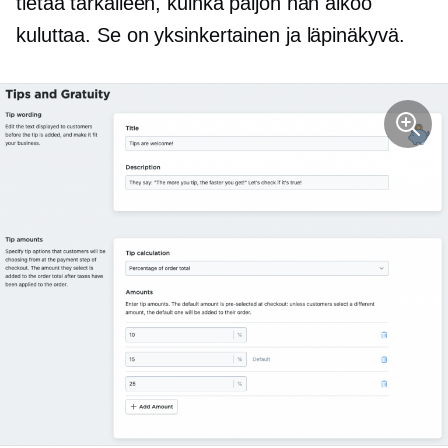
tietää tarkalleen, kuinka paljon hän aikoo
kuluttaa. Se on yksinkertainen ja läpinäkyvä.