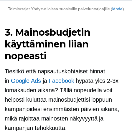
Toimitusajat Yhdysvalloissa suosituille palveluntarjoajille (
lähde
)
3. Mainosbudjetin
käyttäminen liian
nopeasti
Tiesitkö että
napsautuskohtaiset hinnat
in
Google Ads
ja
Facebook
hypätä ylös
2-3x
lomakauden aikana? Tällä nopeudella voit
helposti kuluttaa mainosbudjettisi loppuun
kampanjoidesi ensimmäisten päivien aikana,
mikä rajoittaa mainosten näkyvyyttä ja
kampanjan tehokkuutta.