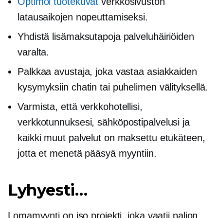
Optimoi tuotekuvat
verkkosivuston
latausaikojen nopeuttamiseksi.
Yhdistä lisämaksutapoja palveluhäiriöiden
varalta.
Palkkaa avustaja, joka vastaa asiakkaiden
kysymyksiin chatin tai puhelimen välityksellä.
Varmista, että verkkohotellisi,
verkkotunnuksesi, sähköpostipalvelusi ja
kaikki muut palvelut on maksettu etukäteen,
jotta et menetä pääsyä myyntiin.
Lyhyesti…
Lomamyynti on iso projekti, joka vaatii paljon