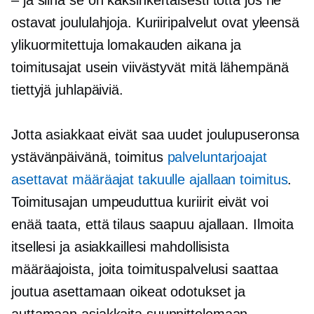
ostavat joululahjoja. Kuriiripalvelut ovat yleensä
ylikuormitettuja lomakauden aikana ja
toimitusajat usein viivästyvät mitä lähempänä
tiettyjä juhlapäiviä.
Jotta asiakkaat eivät saa uudet joulupuseronsa
ystävänpäivänä, toimitus
palveluntarjoajat
asettavat määräajat takuulle
ajallaan
toimitus
.
Toimitusajan umpeuduttua kuriirit eivät voi
enää taata, että tilaus saapuu ajallaan. Ilmoita
itsellesi ja asiakkaillesi mahdollisista
määräajoista, joita toimituspalvelusi saattaa
joutua asettamaan oikeat odotukset ja
auttamaan asiakkaita suunnittelemaan