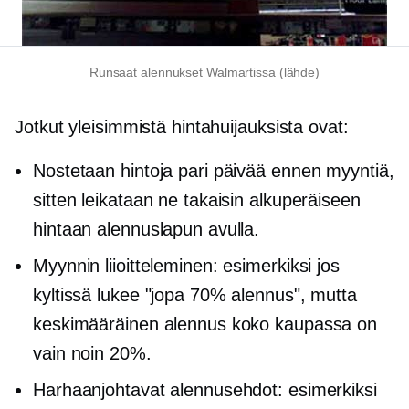
Runsaat alennukset Walmartissa (lähde)
Jotkut yleisimmistä hintahuijauksista ovat:
Nostetaan hintoja pari päivää ennen myyntiä,
sitten leikataan ne takaisin alkuperäiseen
hintaan alennuslapun avulla.
Myynnin liioitteleminen: esimerkiksi jos
kyltissä lukee "jopa 70% alennus", mutta
keskimääräinen alennus koko kaupassa on
vain noin 20%.
Harhaanjohtavat alennusehdot: esimerkiksi