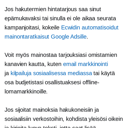
Jos hakutermien hintatarjous saa sinut
epämukavaksi tai sinulla ei ole aikaa seurata
kampanjoitasi, kokeile
Ecwidin automatisoidut
mainontaratkaisut Google Adsille
.
Voit myös mainostaa tarjouksiasi omistamien
kanavien kautta, kuten
email markkinointi
ja
kilpailuja sosiaalisessa mediassa
tai käytä
osa budjetistasi osallistuaksesi offline-
lomamarkkinoille.
Jos sijoitat mainoksia hakukoneisiin ja
sosiaalisiin verkostoihin, kohdista yleisösi oikein
ja kirjoita luova teksti, jotta saat lisää