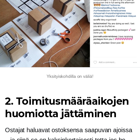
Yksityiskohdilla on väliä!
2. Toimitusmääräaikojen
huomiotta jättäminen
Ostajat haluavat ostoksensa saapuvan ajoissa
– ja siinä se on
kaksinkertaisesti totta
jos he