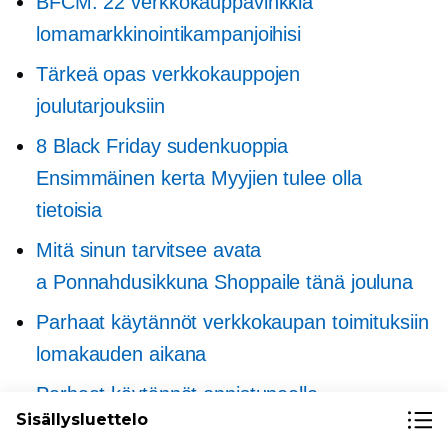
BFCM: 22 verkkokauppavinkkiä
lomamarkkinointikampanjoihisi
Tärkeä opas verkkokauppojen
joulutarjouksiin
8 Black Friday sudenkuoppia
Ensimmäinen kerta
Myyjien tulee olla
tietoisia
Mitä sinun tarvitsee avata
a
Ponnahdusikkuna
Shoppaile tänä jouluna
Parhaat käytännöt verkkokaupan toimituksiin
lomakauden aikana
Parhaat käytännöt onnistuneelle
Sisällysluettelo
lomakaudelle: 5 tekemättä ja kieltämättä