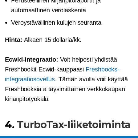
Perusteellinen
kirjanpitoraportit ja
automaattinen verolaskenta
Veroystävällinen
kulujen seuranta
Hinta:
Alkaen 15 dollaria/kk.
Ecwid-integraatio:
Voit helposti yhdistää
Freshbookit Ecwid-kauppaasi
Freshbooks-
integraatiosovellus
. Tämän avulla voit käyttää
Freshbooksia a
täysimittainen
verkkokaupan
kirjanpitotyökalu.
4.
TurboTax-liiketoiminta