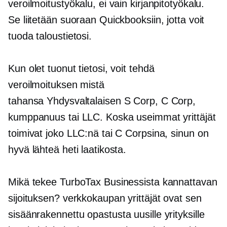
veroilmoitustyökalu, ei vain kirjanpitotyökalu.
Se liitetään suoraan Quickbooksiin, jotta voit
tuoda taloustietosi.
Kun olet tuonut tietosi, voit tehdä
veroilmoituksen mistä
tahansa
Yhdysvaltalaisen
S Corp, C Corp,
kumppanuus tai LLC. Koska useimmat yrittäjät
toimivat joko LLC:nä tai C Corpsina, sinun on
hyvä lähteä heti laatikosta.
Mikä tekee TurboTax Businessista kannattavan
sijoituksen?
verkkokaupan
yrittäjät ovat sen
sisäänrakennettu
opastusta uusille yrityksille