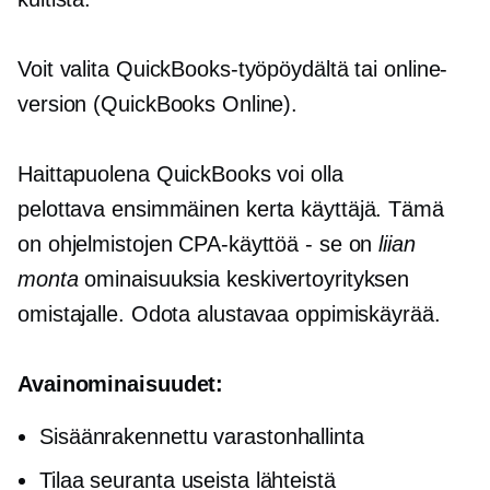
Voit valita QuickBooks-työpöydältä tai online-
version (QuickBooks Online).
Haittapuolena QuickBooks voi olla
pelottava
ensimmäinen kerta
käyttäjä. Tämä
on ohjelmistojen CPA-käyttöä - se on
liian
monta
ominaisuuksia keskivertoyrityksen
omistajalle. Odota alustavaa oppimiskäyrää.
Avainominaisuudet:
Sisäänrakennettu
varastonhallinta
Tilaa seuranta useista lähteistä