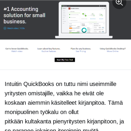
Intuitin QuickBooks on tuttu nimi useimmille
yritysten omistajille, vaikka he eivät ole
koskaan aiemmin käsitelleet kirjanpitoa. Tämä
monipuolinen
työkalu on ollut
pitkään
kultakanta
pienyritysten kirjanpitoon, ja
se paranee jokaisen iteroinnin myötä.