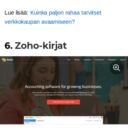
Lue lisää:
Kuinka paljon rahaa tarvitset
verkkokaupan avaamiseen?
6.
Zoho-kirjat