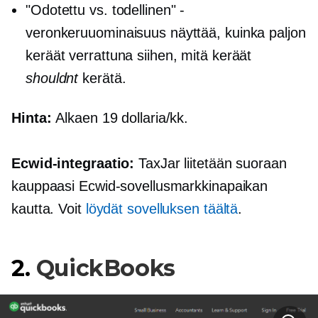
"Odotettu vs. todellinen" -
veronkeruuominaisuus näyttää, kuinka paljon
keräät verrattuna siihen, mitä keräät
shouldnt
kerätä.
Hinta:
Alkaen 19 dollaria/kk.
Ecwid-integraatio:
TaxJar liitetään suoraan
kauppaasi Ecwid-sovellusmarkkinapaikan
kautta. Voit
löydät sovelluksen täältä
.
2.
QuickBooks