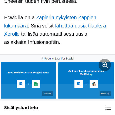
Sheetsin uuden rivin perusteella.
Ecwidillä on a
Zapierin nykyisten Zappien
lukumäärä
. Sinä voisit
lähettää uusia tilauksia
Xerolle
tai lisää automaattisesti uusia
asiakkaita Infusionsoftiin.
Sisällysluettelo
Zapier on tehokas ratkaisu, kun et löydä