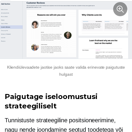
Kliendiülevaadete jaotise jaoks saate valida erinevate paigutuste
hulgast
Paigutage iseloomustusi
strateegiliselt
Tunnistuste strateegiline positsioneerimine,
nagu nende joondamine seotud toodetega või