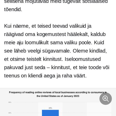
sellisena mõjutavad meid tugevalt sotsiaalsed
tõendid.
Kui näeme, et teised teevad valikuid ja
räägivad oma kogemustest häälekalt, kaldub
meie aju loomulikult sama valiku poole. Kuid
see läheb veelgi sügavamale. Oleme kindlad,
et otsime teistelt kinnitust. Iseloomustused
pakuvad just seda – kinnitust, et teie toode või
teenus on kliendi aega ja raha väärt.