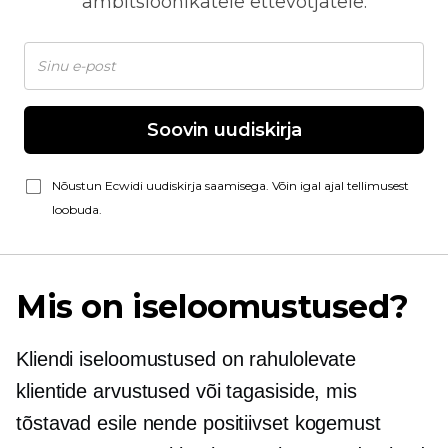
ambitsioonikatele ettevõtjatele.
Soovin uudiskirja
Nõustun Ecwidi uudiskirja saamisega. Võin igal ajal tellimusest
loobuda.
Mis on iseloomustused?
Kliendi iseloomustused on rahulolevate
klientide arvustused või tagasiside, mis
tõstavad esile nende positiivset kogemust