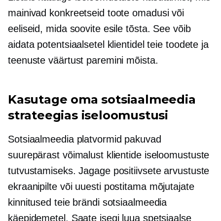
mainivad konkreetseid toote omadusi või
eeliseid, mida soovite esile tõsta. See võib
aidata potentsiaalsetel klientidel teie toodete ja
teenuste väärtust paremini mõista.
Kasutage oma sotsiaalmeedia
strateegias iseloomustusi
Sotsiaalmeedia platvormid pakuvad
suurepärast võimalust klientide iseloomustuste
tutvustamiseks. Jagage positiivsete arvustuste
ekraanipilte või
uuesti postitama
mõjutajate
kinnitused teie brändi sotsiaalmeedia
käepidemetel. Saate isegi luua spetsiaalse