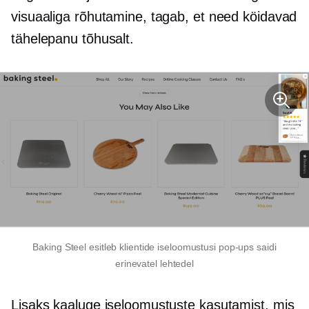
visuaaliga rõhutamine, tagab, et need köidavad
tähelepanu tõhusalt.
Baking Steel esitleb klientide iseloomustusi
pop-ups
saidi
erinevatel lehtedel
Lisaks kaaluge iseloomustuste kasutamist, mis