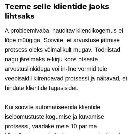
Teeme selle klientide jaoks
lihtsaks
A
probleemivaba,
nauditav kliendikogemus ei
lõpe müügiga. Soovite, et arvustuse jätmise
protsess oleks võimalikult mugav. Tööriistad
nagu
järelmaks
e-kirju koos otseste
arvustuslinkidega või
in-line
vormid teie
veebisaidil kiirendavad protsessi ja näitavad, et
hindate klientide tagasisidet.
Kui soovite automatiseerida klientide
iseloomustuste kogumise ja kuvamise
protsessi, vaadake meie 10 parima