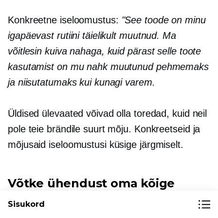
Konkreetne iseloomustus:
"See toode on minu
igapäevast rutiini täielikult muutnud. Ma
võitlesin kuiva nahaga, kuid pärast selle toote
kasutamist on mu nahk muutunud pehmemaks
ja niisutatumaks kui kunagi varem.
Üldised ülevaated võivad olla toredad, kuid neil
pole teie brändile suurt mõju. Konkreetseid ja
mõjusaid iseloomustusi küsige järgmiselt.
Võtke ühendust oma kõige
püsiklientidega
Sisukord