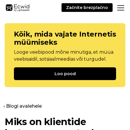
Začnite brezplačno
Kõik, mida vajate Internetis
müümiseks
Looge veebipood mõne minutiga, et müüa
veebisaidil, sotsiaalmeedias või turgudel.
Loo pood
‹ Blogi avalehele
Miks on klientide