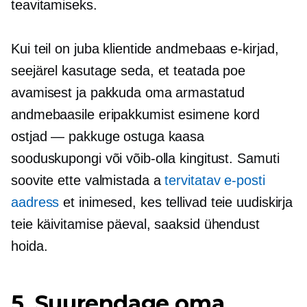
teavitamiseks.
Kui teil on juba klientide andmebaas
e-kirjad,
seejärel kasutage seda, et teatada poe
avamisest ja pakkuda oma armastatud
andmebaasile eripakkumist
esimene kord
ostjad — pakkuge ostuga kaasa
sooduskupongi või võib-olla kingitust. Samuti
soovite ette valmistada a
tervitatav e-posti
aadress
et inimesed, kes tellivad teie uudiskirja
teie käivitamise päeval, saaksid ühendust
hoida.
5. Suurendage oma