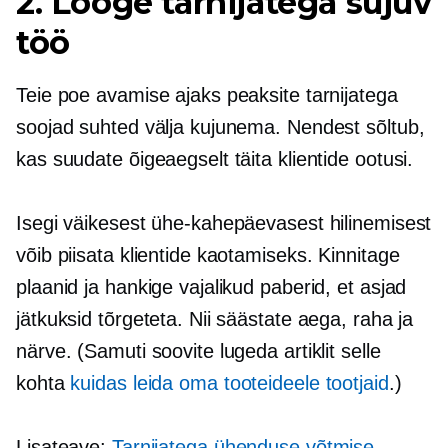
2. Looge tarnijatega sujuv
töö
Teie poe avamise ajaks peaksite tarnijatega
soojad suhted välja kujunema. Nendest sõltub,
kas suudate õigeaegselt täita klientide ootusi.
Isegi väikesest ühe-kahepäevasest hilinemisest
võib piisata klientide kaotamiseks. Kinnitage
plaanid ja hankige vajalikud paberid, et asjad
jätkuksid tõrgeteta. Nii säästate aega, raha ja
närve. (Samuti soovite lugeda artiklit selle
kohta
kuidas leida oma tooteideele tootjaid
.)
Lisateave:
Tarnijatega ühenduse võtmise