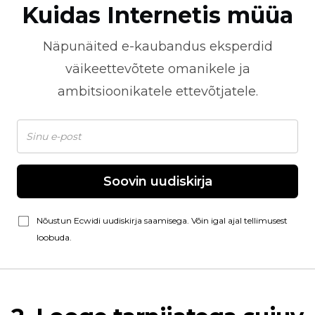
Kuidas Internetis müüa
Näpunäited
e-kaubandus
eksperdid
väikeettevõtete omanikele ja
ambitsioonikatele ettevõtjatele.
Soovin uudiskirja
Nõustun Ecwidi uudiskirja saamisega. Võin igal ajal tellimusest
loobuda.