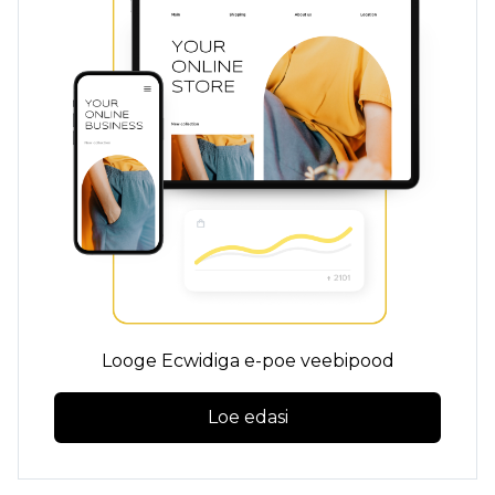
Looge Ecwidiga e-poe veebipood
Loe edasi