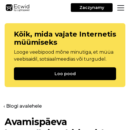
Zaczynamy
Kõik, mida vajate Internetis
müümiseks
Looge veebipood mõne minutiga, et müüa
veebisaidil, sotsiaalmeedias või turgudel.
Loo pood
‹ Blogi avalehele
Avamispäeva