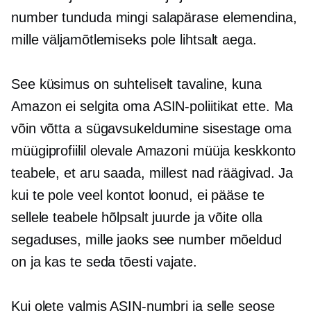
number tunduda mingi salapärase elemendina,
mille väljamõtlemiseks pole lihtsalt aega.
See küsimus on suhteliselt tavaline, kuna
Amazon ei selgita oma ASIN-poliitikat ette. Ma
võin võtta a
sügavsukeldumine
sisestage oma
müügiprofiilil olevale Amazoni müüja keskkonto
teabele, et aru saada, millest nad räägivad. Ja
kui te pole veel kontot loonud, ei pääse te
sellele teabele hõlpsalt juurde ja võite olla
segaduses, mille jaoks see number mõeldud
on ja kas te seda tõesti vajate.
Kui olete valmis ASIN-numbri ja selle seose