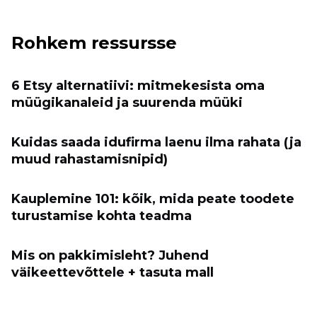
Rohkem ressursse
6 Etsy alternatiivi: mitmekesista oma
müügikanaleid ja suurenda müüki
Kuidas saada idufirma laenu ilma rahata (ja
muud rahastamisnipid)
Kauplemine 101: kõik, mida peate toodete
turustamise kohta teadma
Mis on pakkimisleht? Juhend
väikeettevõttele + tasuta mall