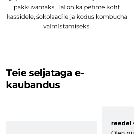
pakkuvamaks. Tal on ka pehme koht
kassidele, šokolaadile ja kodus kombucha
valmistamiseks.
Teie seljataga e-
kaubandus
reedel
Olen ni