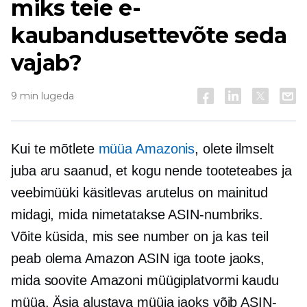
miks teie e-
kaubandusettevõte seda
vajab?
9 min lugeda
Kui te mõtlete
müüa Amazonis
, olete ilmselt
juba aru saanud, et kogu nende tooteteabes ja
veebimüüki käsitlevas arutelus on mainitud
midagi, mida nimetatakse ASIN-numbriks.
Võite küsida, mis see number on ja kas teil
peab olema Amazon ASIN iga toote jaoks,
mida soovite Amazoni müügiplatvormi kaudu
müüa. Äsja alustava müüja jaoks võib ASIN-