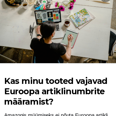
Kas minu tooted vajavad
Euroopa artiklinumbrite
määramist?
Amazonis müümiseks ei nõuta Euroopa artikli