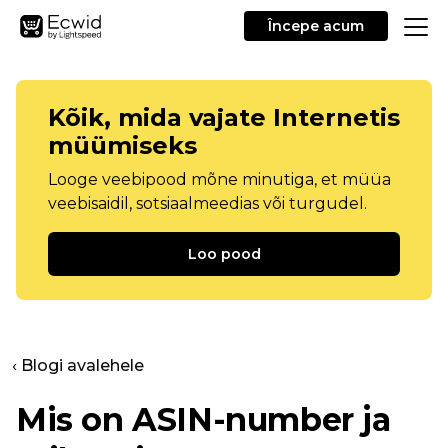
Începe acum
Kõik, mida vajate Internetis
müümiseks
Looge veebipood mõne minutiga, et müüa
veebisaidil, sotsiaalmeedias või turgudel.
Loo pood
‹ Blogi avalehele
Mis on ASIN-number ja