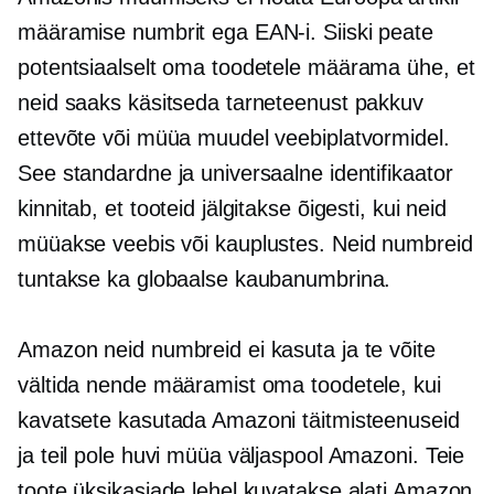
määramise numbrit ega EAN-i. Siiski peate
potentsiaalselt oma toodetele määrama ühe, et
neid saaks käsitseda tarneteenust pakkuv
ettevõte või müüa muudel veebiplatvormidel.
See standardne ja universaalne identifikaator
kinnitab, et tooteid jälgitakse õigesti, kui neid
müüakse veebis või kauplustes. Neid numbreid
tuntakse ka globaalse kaubanumbrina.
Amazon neid numbreid ei kasuta ja te võite
vältida nende määramist oma toodetele, kui
kavatsete kasutada Amazoni täitmisteenuseid
ja teil pole huvi müüa väljaspool Amazoni. Teie
toote üksikasjade lehel kuvatakse alati Amazon