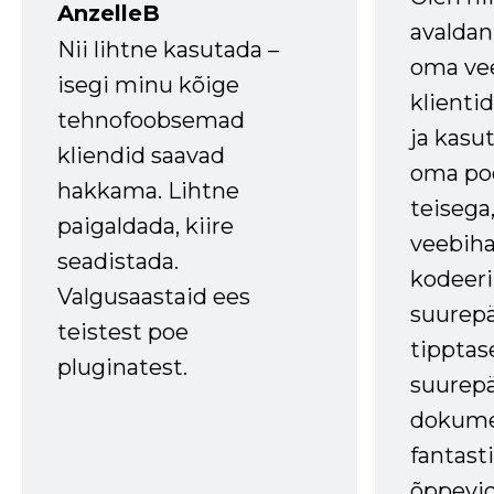
AnzelleB
avaldan
Nii lihtne kasutada –
oma vee
isegi minu kõige
klienti
tehnofoobsemad
ja kasu
kliendid saavad
oma poe
hakkama. Lihtne
teisega,
paigaldada, kiire
veebihal
seadistada.
kodeer
Valgusaastaid ees
suurep
teistest poe
tipptas
pluginatest.
suurep
dokume
fantasti
õppevid