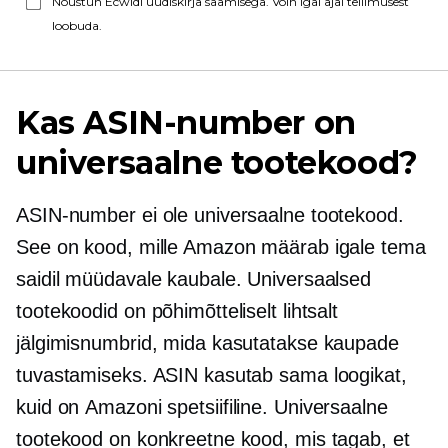
Nõustun Ecwidi uudiskirja saamisega. Võin igal ajal tellimusest
loobuda.
Kas ASIN-number on
universaalne tootekood?
ASIN-number ei ole universaalne tootekood.
See on kood, mille Amazon määrab igale tema
saidil müüdavale kaubale. Universaalsed
tootekoodid on põhimõtteliselt lihtsalt
jälgimisnumbrid, mida kasutatakse kaupade
tuvastamiseks. ASIN kasutab sama loogikat,
kuid on
Amazoni spetsiifiline.
Universaalne
tootekood on konkreetne kood, mis tagab, et