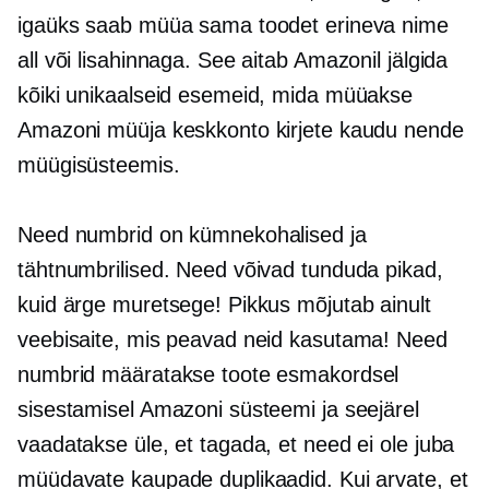
igaüks saab müüa sama toodet erineva nime
all või lisahinnaga. See aitab Amazonil jälgida
kõiki unikaalseid esemeid, mida müüakse
Amazoni müüja keskkonto kirjete kaudu nende
müügisüsteemis.
Need numbrid on kümnekohalised ja
tähtnumbrilised. Need võivad tunduda pikad,
kuid ärge muretsege! Pikkus mõjutab ainult
veebisaite, mis peavad neid kasutama! Need
numbrid määratakse toote esmakordsel
sisestamisel Amazoni süsteemi ja seejärel
vaadatakse üle, et tagada, et need ei ole juba
müüdavate kaupade duplikaadid. Kui arvate, et