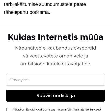
tarbijakäitumise suundumustele peate
tähelepanu pöörama.
Kuidas Internetis müüa
Näpunäited
e-kaubandus
eksperdid
väikeettevõtete omanikele ja
ambitsioonikatele ettevõtjatele.
Soovin uudiskirja
Nõustun Ecwidi uudiskirja saamisega. Võin igal ajal tellimusest