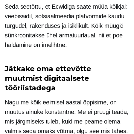
Seda seetõttu, et Ecwidiga saate müüa kõikjal:
veebisaidil, sotsiaalmeedia platvormide kaudu,
turgudel, rakenduses ja
isiklikult.
Kõik müügid
sünkroonitakse ühel armatuurlaual, nii et poe
haldamine on imelihtne.
Jätkake oma ettevõtte
muutmist digitaalsete
tööriistadega
Nagu me kõik eelmisel aastal õppisime, on
muutus ainuke konstantne. Me ei pruugi teada,
mis järgmiseks tuleb, kuid me peame olema
valmis seda omaks võtma, olgu see mis tahes.