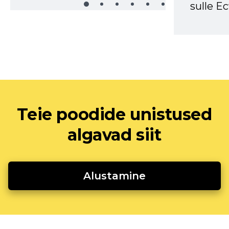
sulle Ec
Teie poodide unistused
algavad siit
Alustamine