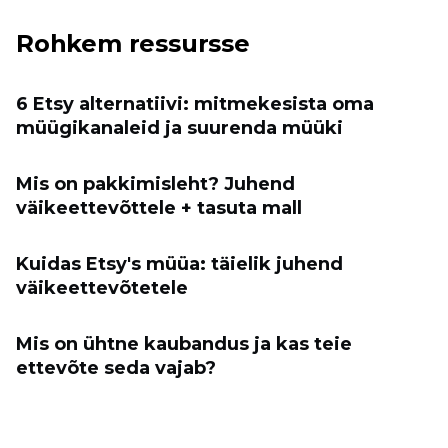
Rohkem ressursse
6 Etsy alternatiivi: mitmekesista oma
müügikanaleid ja suurenda müüki
Mis on pakkimisleht? Juhend
väikeettevõttele + tasuta mall
Kuidas Etsy's müüa: täielik juhend
väikeettevõtetele
Mis on ühtne kaubandus ja kas teie
ettevõte seda vajab?