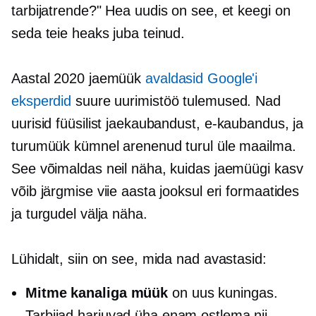
tarbijatrende?" Hea uudis on see, et keegi on
seda teie heaks juba teinud.
Aastal 2020 jaemüük
avaldasid Google'i
eksperdid
suure uurimistöö tulemused. Nad
uurisid füüsilist jaekaubandust,
e-kaubandus,
ja
turumüük kümnel arenenud turul üle maailma.
See võimaldas neil näha, kuidas jaemüügi kasv
võib järgmise viie aasta jooksul eri formaatides
ja turgudel välja näha.
Lühidalt, siin on see, mida nad avastasid:
Mitme kanaliga müük
on uus kuningas.
Tarbijad harjuvad üha enam ostlema nii