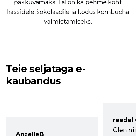
pakkuvamaks. Tal on ka pehme koht
kassidele, šokolaadile ja kodus kombucha
valmistamiseks.
Teie seljataga e-
kaubandus
reedel
Olen ni
AnzelleB