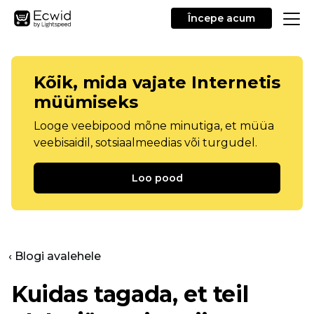
Începe acum
Kõik, mida vajate Internetis
müümiseks
Looge veebipood mõne minutiga, et müüa
veebisaidil, sotsiaalmeedias või turgudel.
Loo pood
‹ Blogi avalehele
Kuidas tagada, et teil