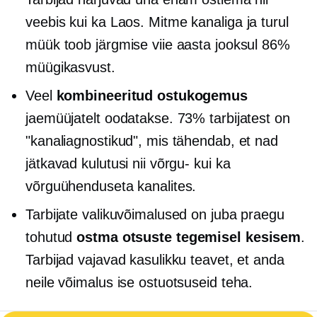
veebis kui ka
Laos.
Mitme kanaliga ja turul
müük toob järgmise viie aasta jooksul 86%
müügikasvust.
Veel
kombineeritud ostukogemus
jaemüüjatelt oodatakse. 73% tarbijatest on
"kanaliagnostikud", mis tähendab, et nad
jätkavad kulutusi nii võrgu- kui ka
võrguühenduseta kanalites.
Tarbijate valikuvõimalused on juba praegu
tohutud
ostma
otsuste tegemisel
kesisem
.
Tarbijad vajavad kasulikku teavet, et anda
neile võimalus ise ostuotsuseid teha.