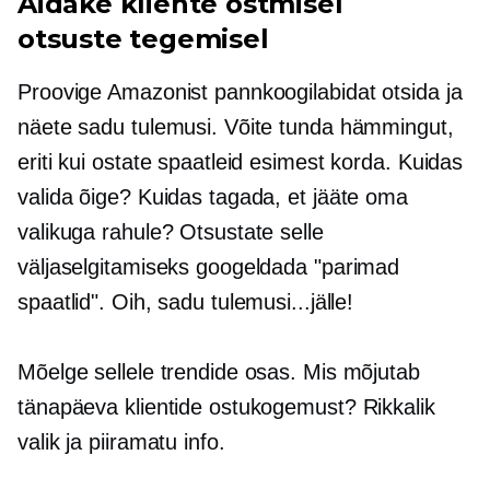
Aidake kliente ostmisel
otsuste tegemisel
Proovige Amazonist pannkoogilabidat otsida ja
näete sadu tulemusi. Võite tunda hämmingut,
eriti kui ostate spaatleid esimest korda. Kuidas
valida õige? Kuidas tagada, et jääte oma
valikuga rahule? Otsustate selle
väljaselgitamiseks googeldada "parimad
spaatlid". Oih, sadu tulemusi...jälle!
Mõelge sellele trendide osas. Mis mõjutab
tänapäeva klientide ostukogemust? Rikkalik
valik ja piiramatu info.