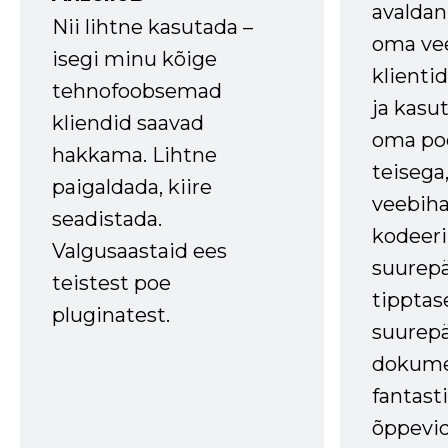
avaldan
Nii lihtne kasutada –
oma vee
isegi minu kõige
klienti
tehnofoobsemad
ja kasu
kliendid saavad
oma poe
hakkama. Lihtne
teisega,
paigaldada, kiire
veebihal
seadistada.
kodeer
Valgusaastaid ees
suurep
teistest poe
tipptas
pluginatest.
suurep
dokume
fantasti
õppevid