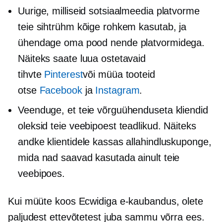
Uurige, milliseid sotsiaalmeedia platvorme
teie sihtrühm kõige rohkem kasutab, ja
ühendage oma pood nende platvormidega.
Näiteks saate luua ostetavaid
tihvte
Pinterest
või müüa tooteid
otse
Facebook
ja
Instagram
.
Veenduge, et teie võrguühenduseta kliendid
oleksid teie veebipoest teadlikud. Näiteks
andke klientidele kassas allahindluskuponge,
mida nad saavad kasutada ainult teie
veebipoes.
Kui müüte koos Ecwidiga
e-kaubandus,
olete
paljudest ettevõtetest juba sammu võrra ees.