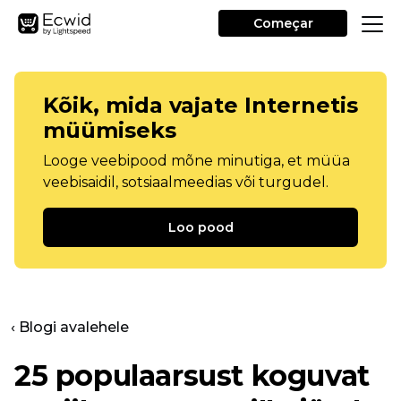
Começar
Kõik, mida vajate Internetis
müümiseks
Looge veebipood mõne minutiga, et müüa
veebisaidil, sotsiaalmeedias või turgudel.
Loo pood
‹ Blogi avalehele
25 populaarsust koguvat