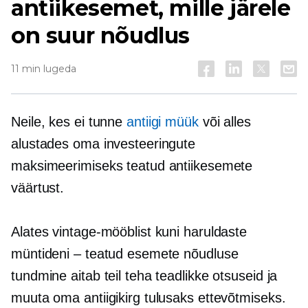
antiikesemet, mille järele
on suur nõudlus
11 min lugeda
Neile, kes ei tunne
antiigi müük
või alles
alustades oma investeeringute
maksimeerimiseks teatud antiikesemete
väärtust.
Alates vintage-mööblist kuni haruldaste
müntideni – teatud esemete nõudluse
tundmine aitab teil teha teadlikke otsuseid ja
muuta oma antiigikirg tulusaks ettevõtmiseks.