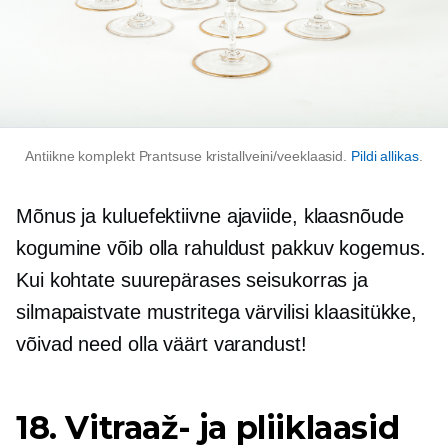
Antiikne komplekt Prantsuse kristallveini/veeklaasid.
Pildi allikas
.
Mõnus ja
kuluefektiivne
ajaviide, klaasnõude
kogumine võib olla rahuldust pakkuv kogemus.
Kui kohtate suurepärases seisukorras ja
silmapaistvate mustritega värvilisi klaasitükke,
võivad need olla väärt varandust!
18. Vitraaž- ja pliiklaasid