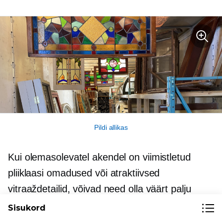
Pildi allikas
Kui olemasolevatel akendel on viimistletud
pliiklaasi omadused või atraktiivsed
vitraaždetailid, võivad need olla väärt palju
raha. Antiiksed vitraažkomponendid võivad
Sisukord
ulatuda keerukatest lihtsateni, kuid tavaliselt