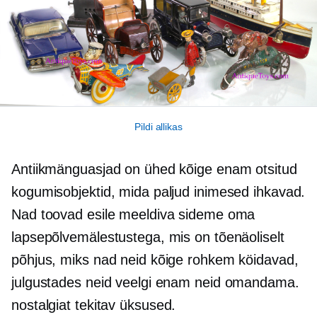
Pildi allikas
Antiikmänguasjad on ühed kõige enam
otsitud
kogumisobjektid, mida paljud inimesed ihkavad.
Nad toovad esile meeldiva sideme oma
lapsepõlvemälestustega, mis on tõenäoliselt
põhjus, miks nad neid kõige rohkem köidavad,
julgustades neid veelgi enam neid omandama.
nostalgiat tekitav
üksused.