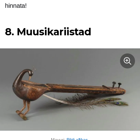
hinnata!
8. Muusikariistad
Mayuri.
Pildi allikas
.