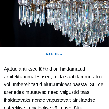
Pildi allikas
Ajatud antiiksed lühtrid on hindamatud
arhitektuurimälestised, mida saab lammutatud
või ümberehitatud eluruumidest päästa. Stiilide
arenedes muutuvad need valgustid taas
ihaldatavaks nende vapustavalt ainulaadse
esteetilise ja ajaloolise välimuse tõttu.