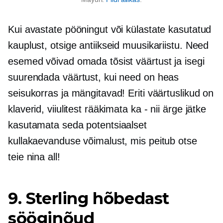
Kui avastate pööningut või külastate kasutatud
kauplust, otsige antiikseid muusikariistu. Need
esemed võivad omada tõsist väärtust ja isegi
suurendada väärtust, kui need on heas
seisukorras ja mängitavad! Eriti väärtuslikud on
klaverid, viiulitest rääkimata
ka - nii
ärge jätke
kasutamata seda potentsiaalset
kullakaevanduse võimalust, mis peitub otse
teie nina all!
9. Sterling hõbedast
sööginõud