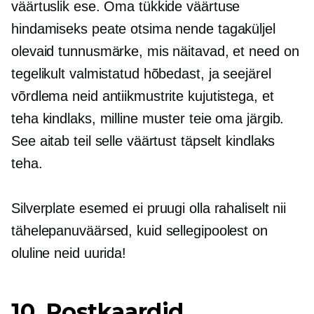
väärtuslik ese. Oma tükkide väärtuse
hindamiseks peate otsima nende tagaküljel
olevaid tunnusmärke, mis näitavad, et need on
tegelikult valmistatud hõbedast, ja seejärel
võrdlema neid antiikmustrite kujutistega, et
teha kindlaks, milline muster teie oma järgib.
See aitab teil selle väärtust täpselt kindlaks
teha.
Silverplate esemed ei pruugi olla rahaliselt nii
tähelepanuväärsed, kuid sellegipoolest on
oluline neid uurida!
10. Postkaardid