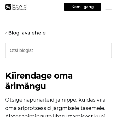
Kom i gang
‹ Blogi avalehele
Kiirendage oma
ärimängu
Otsige näpunäiteid ja nippe, kuidas viia
oma äriprotsessid järgmisele tasemele.
Alates toimingute lihtsustamisest kuni