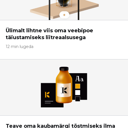
Ülimalt lihtne viis oma veebipoe
täiustamiseks liitreaalsusega
12 min lugeda
Teave oma kaubamärgi tõstmiseks ilma