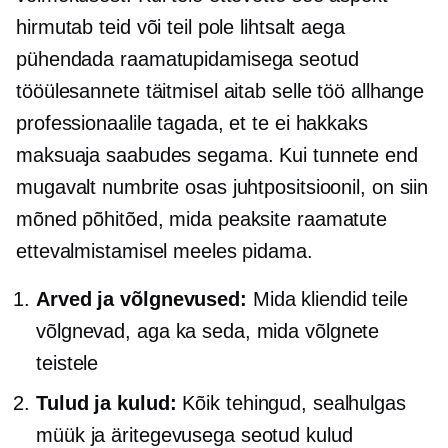
hirmutab teid või teil pole lihtsalt aega
pühendada
raamatupidamisega seotud
tööülesannete täitmisel aitab selle töö allhange
professionaalile tagada, et te ei hakkaks
maksuaja saabudes segama. Kui tunnete end
mugavalt numbrite osas juhtpositsioonil, on siin
mõned põhitõed, mida peaksite raamatute
ettevalmistamisel meeles pidama.
Arved ja võlgnevused:
Mida kliendid teile
võlgnevad, aga ka seda, mida võlgnete
teistele
Tulud ja kulud:
Kõik tehingud, sealhulgas
müük ja äritegevusega seotud kulud