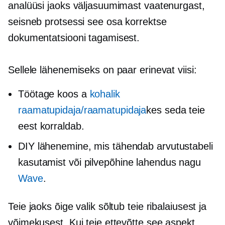
analüüsi jaoks väljasuumimast vaatenurgast,
seisneb protsessi see osa korrektse
dokumentatsiooni tagamisest.
Sellele lähenemiseks on paar erinevat viisi:
Töötage koos a
kohalik
raamatupidaja/raamatupidaja
kes seda teie
eest korraldab.
DIY lähenemine, mis tähendab arvutustabeli
kasutamist või
pilvepõhine
lahendus nagu
Wave
.
Teie jaoks õige valik sõltub teie ribalaiusest ja
võimekusest. Kui teie ettevõtte see aspekt