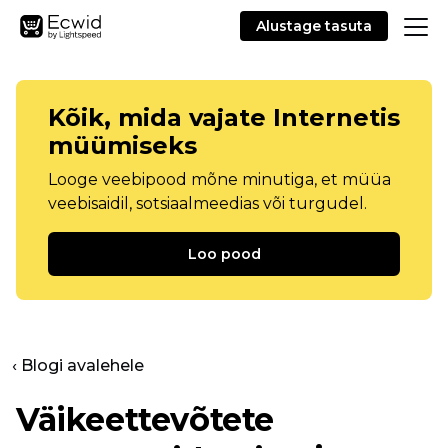
Alustage tasuta
Kõik, mida vajate Internetis
müümiseks
Looge veebipood mõne minutiga, et müüa
veebisaidil, sotsiaalmeedias või turgudel.
Loo pood
‹ Blogi avalehele
Väikeettevõtete