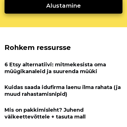
Alustamine
Rohkem ressursse
6 Etsy alternatiivi: mitmekesista oma
müügikanaleid ja suurenda müüki
Kuidas saada idufirma laenu ilma rahata (ja
muud rahastamisnipid)
Mis on pakkimisleht? Juhend
väikeettevõttele + tasuta mall