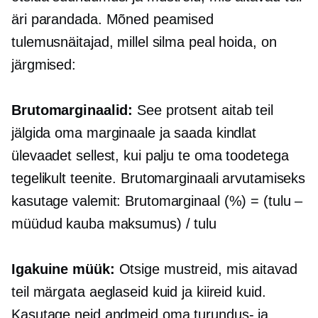
äri parandada. Mõned peamised
tulemusnäitajad, millel silma peal hoida, on
järgmised:
Brutomarginaalid:
See protsent aitab teil
jälgida oma marginaale ja saada kindlat
ülevaadet sellest, kui palju te oma toodetega
tegelikult teenite. Brutomarginaali arvutamiseks
kasutage valemit: Brutomarginaal (%) = (tulu –
müüdud kauba maksumus) / tulu
Igakuine müük:
Otsige mustreid, mis aitavad
teil märgata aeglaseid kuid ja kiireid kuid.
Kasutage neid andmeid oma turundus- ja