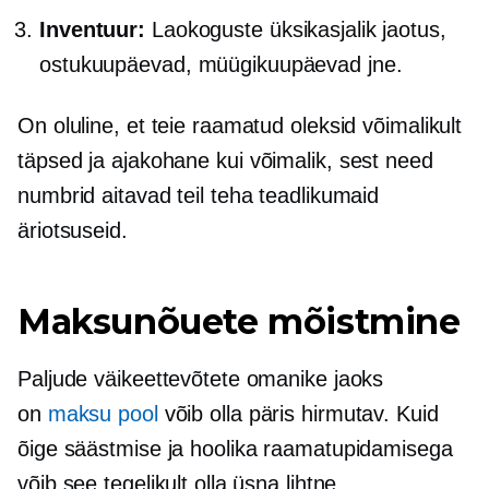
Inventuur:
Laokoguste üksikasjalik jaotus,
ostukuupäevad, müügikuupäevad jne.
On oluline, et teie raamatud oleksid võimalikult
täpsed ja
ajakohane
kui võimalik, sest need
numbrid aitavad teil teha teadlikumaid
äriotsuseid.
Maksunõuete mõistmine
Paljude väikeettevõtete omanike jaoks
on
maksu pool
võib olla päris hirmutav. Kuid
õige säästmise ja hoolika raamatupidamisega
võib see tegelikult olla üsna lihtne.