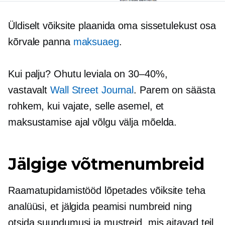
Üldiselt võiksite plaanida oma sissetulekust osa
kõrvale panna
maksuaeg
.
Kui palju? Ohutu leviala on
30–40%,
vastavalt
Wall Street Journal
. Parem on säästa
rohkem, kui vajate, selle asemel, et
maksustamise ajal võlgu välja mõelda.
Jälgige võtmenumbreid
Raamatupidamistööd lõpetades võiksite teha
analüüsi, et jälgida peamisi numbreid ning
otsida suundumusi ja mustreid, mis aitavad teil