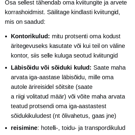
Osa sellest tähendab oma kviitungite ja arvete
korrashoidmist. Säilitage kindlasti kviitungid,
mis on saadud:
Kontorikulud:
mitu protsenti oma kodust
äritegevuseks kasutate või kui teil on väline
kontor, siis selle kuluga seotud kviitungid
Läbisõidu või sõiduki kulud:
Saate maha
arvata iga-aastase läbisõidu, mille oma
autole ärireisidel sõitsite (saate
a
riigi volitatud
määr) või võite maha arvata
teatud protsendi oma iga-aastastest
sõidukikuludest (nt õlivahetus, gaas jne)
reisimine
: hotelli-, toidu- ja transpordikulud