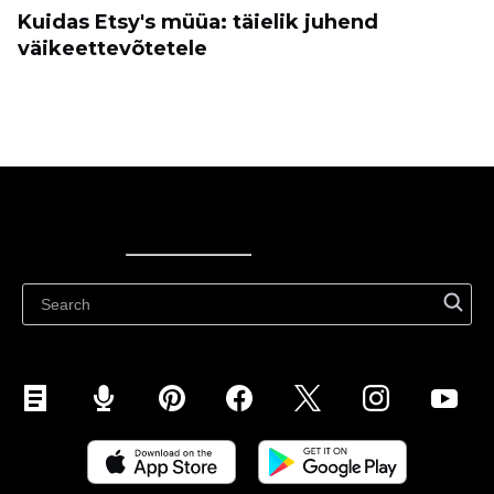
Kuidas Etsy's müüa: täielik juhend
väikeettevõtetele
Ecwid
Ecwid
Ecwidi ajaveeb
Abikeskus