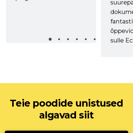
suurep
dokume
fantasti
õppevid
sulle Ec
Teie poodide unistused
algavad siit