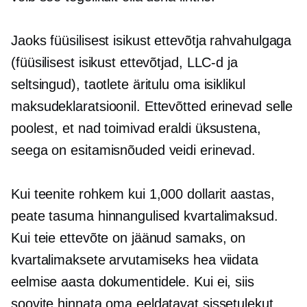
Jaoks
füüsilisest isikust ettevõtja
rahvahulgaga
(füüsilisest isikust ettevõtjad, LLC-d ja
seltsingud), taotlete äritulu oma isiklikul
maksudeklaratsioonil. Ettevõtted erinevad selle
poolest, et nad toimivad eraldi üksustena,
seega on esitamisnõuded veidi erinevad.
Kui teenite rohkem kui 1,000 dollarit aastas,
peate tasuma hinnangulised kvartalimaksud.
Kui teie ettevõte on jäänud samaks, on
kvartalimaksete arvutamiseks hea viidata
eelmise aasta dokumentidele. Kui ei, siis
soovite hinnata oma eeldatavat sissetulekut,