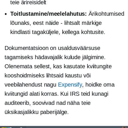
teie ärireisidelt
Toitlustamine/meelelahutus:
Ärikohtumised
lõunaks, eest
näide - lihtsalt
märkige
kindlasti tagaküljele, kellega kohtusite.
Dokumentatsioon on usaldusväärsuse
tagamiseks hädavajalik
kulude jälgimine.
Olenemata sellest, kas kasutate kviitungite
kooshoidmiseks lihtsaid kaustu või
veebilahendust nagu
Expensify
, hoidke oma
kviitungid alati korras. Kui IRS teid kunagi
auditeerib, soovivad nad näha teie
üksikasjalikku paberijälge.