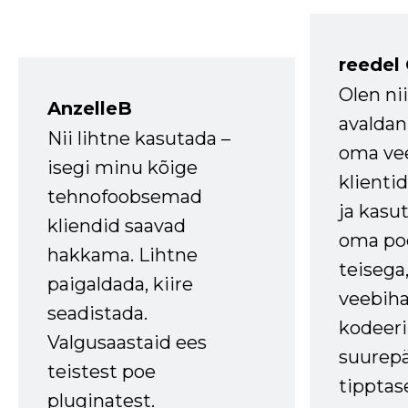
reedel
Olen ni
AnzelleB
avaldan
Nii lihtne kasutada –
oma vee
isegi minu kõige
klienti
tehnofoobsemad
ja kasu
kliendid saavad
oma poe
hakkama. Lihtne
teisega,
paigaldada, kiire
veebihal
seadistada.
kodeer
Valgusaastaid ees
suurep
teistest poe
tipptas
pluginatest.