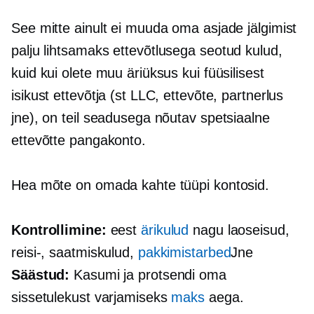
See mitte ainult ei muuda oma asjade jälgimist
palju lihtsamaks
ettevõtlusega seotud
kulud,
kuid kui olete muu äriüksus kui füüsilisest
isikust ettevõtja (st LLC, ettevõte, partnerlus
jne), on teil seadusega nõutav spetsiaalne
ettevõtte pangakonto.
Hea mõte on omada kahte tüüpi kontosid.
Kontrollimine:
eest
ärikulud
nagu laoseisud,
reisi-, saatmiskulud,
pakkimistarbed
Jne
Säästud:
Kasumi ja protsendi oma
sissetulekust varjamiseks
maks
aega.