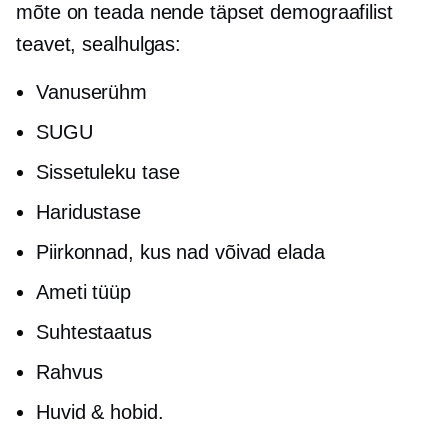
mõte on teada nende täpset demograafilist
teavet, sealhulgas:
Vanuserühm
SUGU
Sissetuleku tase
Haridustase
Piirkonnad, kus nad võivad elada
Ameti tüüp
Suhtestaatus
Rahvus
Huvid & hobid.