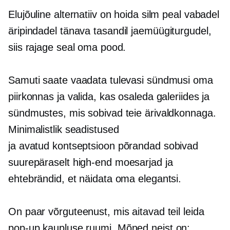
Elujõuline alternatiiv on hoida silm peal vabadel
äripindadel
tänava tasandil
jaemüügiturgudel,
siis rajage seal oma pood.
Samuti saate vaadata tulevasi sündmusi oma
piirkonnas ja valida, kas osaleda galeriides ja
sündmustes, mis sobivad teie ärivaldkonnaga.
Minimalistlik
seadistused
ja
avatud kontseptsioon
põrandad sobivad
suurepäraselt
high-end
moesarjad ja
ehtebrändid, et näidata oma elegantsi.
On paar võrguteenust, mis aitavad teil leida
pop-up
kaupluse ruumi. Mõned neist on: