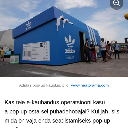
Adidas
pop-up
kauplus, pildil
www.neatorama.com
Kas teie
e-kaubandus
operatsiooni kasu
a
pop-up
osta sel pühadehooajal? Kui jah, siis
mida on vaja enda seadistamiseks
pop-up