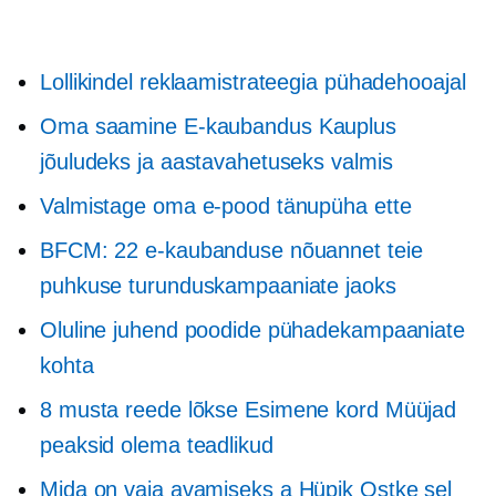
Lollikindel reklaamistrateegia pühadehooajal
Oma saamine
E-kaubandus
Kauplus
jõuludeks ja aastavahetuseks valmis
Valmistage oma e-pood tänupüha ette
BFCM: 22 e-kaubanduse nõuannet teie
puhkuse turunduskampaaniate jaoks
Oluline juhend poodide pühadekampaaniate
kohta
8 musta reede lõkse
Esimene kord
Müüjad
peaksid olema teadlikud
Mida on vaja avamiseks a
Hüpik
Ostke sel