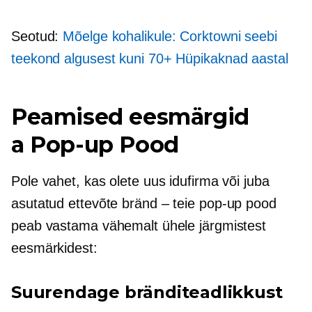
Seotud:
Mõelge kohalikule: Corktowni seebi
teekond algusest kuni 70+
Hüpikaknad
aastal
Peamised eesmärgid
a
Pop-up
Pood
Pole vahet, kas olete uus idufirma või juba
asutatud ettevõte
bränd – teie
pop-up
pood
peab vastama vähemalt ühele järgmistest
eesmärkidest:
Suurendage bränditeadlikkust