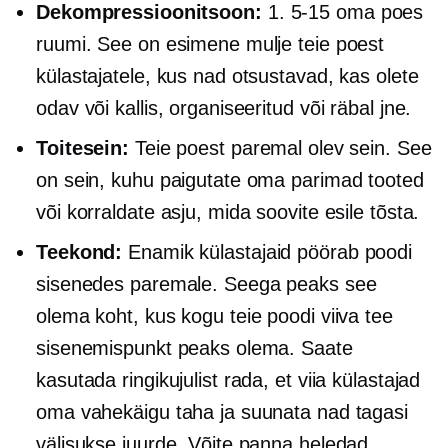
Dekompressioonitsoon:
1.
5-15
oma poes
ruumi. See on esimene mulje teie poest
külastajatele, kus nad otsustavad, kas olete
odav või kallis, organiseeritud või räbal jne.
Toitesein:
Teie poest paremal olev sein. See
on sein, kuhu paigutate oma parimad tooted
või korraldate asju, mida soovite esile tõsta.
Teekond:
Enamik külastajaid pöörab poodi
sisenedes paremale. Seega peaks see
olema koht, kus kogu teie poodi viiva tee
sisenemispunkt peaks olema. Saate
kasutada ringikujulist rada, et viia külastajad
oma vahekäigu taha ja suunata nad tagasi
välisukse juurde. Võite panna heledad,