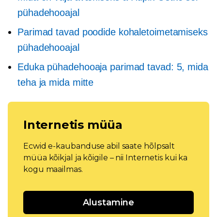
pühadehooajal
Parimad tavad poodide kohaletoimetamiseks
pühadehooajal
Eduka pühadehooaja parimad tavad: 5, mida
teha ja mida mitte
Internetis müüa
Ecwid e-kaubanduse abil saate hõlpsalt
müüa kõikjal ja kõigile – nii Internetis kui ka
kogu maailmas.
Alustamine