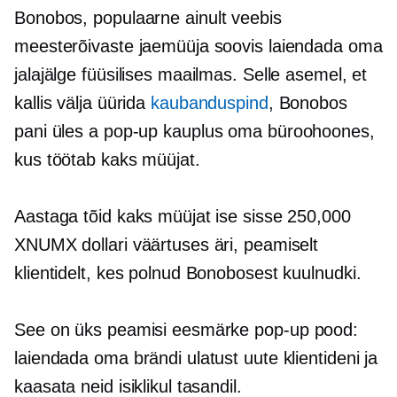
Bonobos, populaarne
ainult veebis
meesterõivaste jaemüüja soovis laiendada oma
jalajälge füüsilises maailmas. Selle asemel, et
kallis välja üürida
kaubanduspind
, Bonobos
pani üles a
pop-up
kauplus oma büroohoones,
kus töötab kaks müüjat.
Aastaga tõid kaks müüjat ise sisse 250,000
XNUMX dollari väärtuses äri, peamiselt
klientidelt, kes polnud Bonobosest kuulnudki.
See on üks peamisi eesmärke
pop-up
pood:
laiendada oma brändi ulatust uute klientideni ja
kaasata neid isiklikul tasandil.