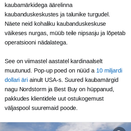
kaubamärkidega äärelinna
kaubanduskeskustes ja talunike turgudel.
Näete neid kohaliku kaubanduskeskuse
väikeses nurgas, müüb teile nipsasju ja lõpetab
operatsiooni nädalatega.
See on viimastel aastatel kardinaalselt
muutunud.
Pop-up
poed on nüüd a
10 miljardi
dollari äri
ainult USA-s. Suured kaubamärgid
nagu Nordstorm ja Best Buy on hüppanud,
pakkudes klientidele uut ostukogemust
väljaspool suuremaid poode.