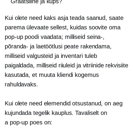
Graatsiline ja küps?
Kui olete need kaks asja teada saanud, saate
parema ülevaate sellest, kuidas soovite oma
pop-up
poodi vaadata; milliseid seina-,
põranda- ja laetöötlusi peate rakendama,
milliseid valgusteid ja inventari tuleb
paigaldada, milliseid riiuleid ja vitriinide rekvisiite
kasutada, et muuta kliendi kogemus
rahuldavaks.
Kui olete need elemendid otsustanud, on aeg
kujundada tegelik kauplus. Tavaliselt on
a
pop-up
poes on: