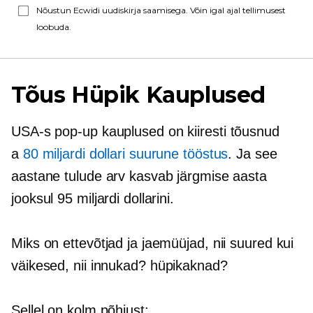
Nõustun Ecwidi uudiskirja saamisega. Võin igal ajal tellimusest
loobuda.
Tõus
Hüpik
Kauplused
USA-s
pop-up
kauplused on kiiresti tõusnud
a
80 miljardi dollari suurune tööstus
. Ja see
aastane tulude arv kasvab järgmise aasta
jooksul 95 miljardi dollarini.
Miks on ettevõtjad ja jaemüüjad, nii suured kui
väikesed, nii innukad?
hüpikaknad?
Sellel on kolm põhjust: