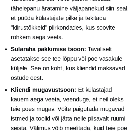
tähelepanu äratamine
väljapanekud siin-seal,
et püüda külastajate pilke ja tekitada
"kiirustõkkeid" piirkondades, kus soovite
rohkem aega veeta.
Sularaha pakkimise tsoon:
Tavaliselt
asetatakse see tee lõppu või poe vasakule
küljele. See on koht, kus kliendid maksavad
ostude eest.
Kliendi mugavustsoon:
Et külastajad
kauem aega veeta, veenduge, et neil oleks
teie poes mugav. Võite paigutada mugavad
istmed ja toolid või jätta neile piisavalt ruumi
seista. Välimus võib meelitada, kuid teie poe