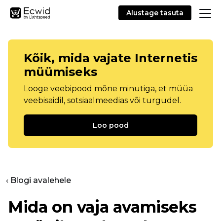
Alustage tasuta
Kõik, mida vajate Internetis
müümiseks
Looge veebipood mõne minutiga, et müüa
veebisaidil, sotsiaalmeedias või turgudel.
Loo pood
‹ Blogi avalehele
Mida on vaja avamiseks