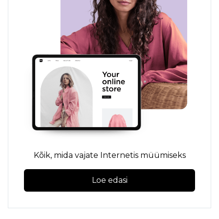
Kõik, mida vajate Internetis müümiseks
Loe edasi