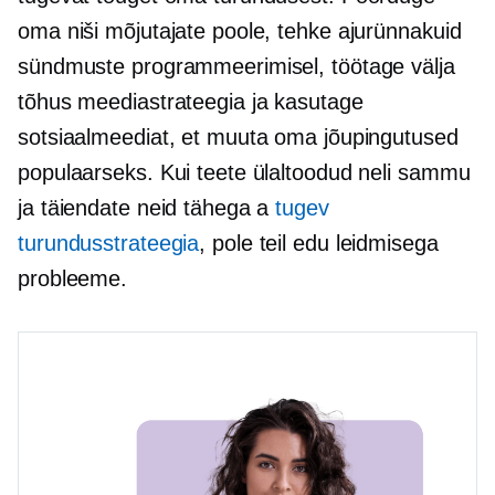
oma niši mõjutajate poole, tehke ajurünnakuid
sündmuste programmeerimisel, töötage välja
tõhus meediastrateegia ja kasutage
sotsiaalmeediat, et muuta oma jõupingutused
populaarseks. Kui teete ülaltoodud neli sammu
ja täiendate neid tähega a
tugev
turundusstrateegia
, pole teil edu leidmisega
probleeme.