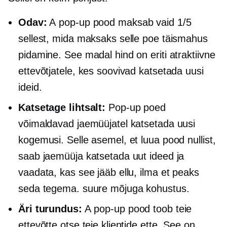
Odav:
A
pop-up
pood maksab vaid 1/5
sellest, mida maksaks selle poe täismahus
pidamine. See madal hind on eriti atraktiivne
ettevõtjatele, kes soovivad katsetada uusi
ideid.
Katsetage lihtsalt:
Pop-up
poed
võimaldavad jaemüüjatel katsetada uusi
kogemusi. Selle asemel, et luua pood nullist,
saab jaemüüja katsetada uut ideed ja
vaadata, kas see jääb ellu, ilma et peaks
seda tegema.
suure mõjuga
kohustus.
Äri turundus:
A
pop-up
pood toob teie
ettevõtte otse teie klientide ette. See on