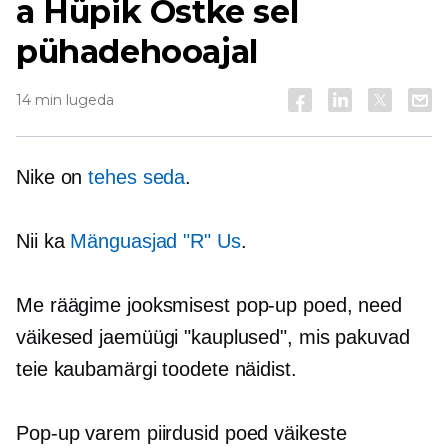
a
Hüpik
Ostke sel
pühadehooajal
14 min lugeda
Nike on
tehes seda
.
Nii ka
Mänguasjad "R" Us
.
Me räägime jooksmisest
pop-up
poed, need
väikesed jaemüügi "kauplused", mis pakuvad
teie kaubamärgi toodete näidist.
Pop-up
varem piirdusid poed väikeste