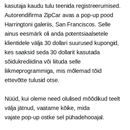
kasutaja kaudu tulu teenida
registreerumised.
Autorendifirma ZipCar avas a
pop-up
pood
Harringtoni galeriis, San Franciscos. Selle
ainus eesmärk oli anda potentsiaalsetele
klientidele välja 30 dollari suurused kupongid,
kes saaksid seda 30 dollarit kasutada
sõidukrediidina või liituda selle
liikmeprogrammiga, mis mõlemad tõid
ettevõtte tulusid otse.
Nüüd, kui oleme need olulised mõõdikud teelt
välja jätnud, vaatame kõike, mida
vajate
pop-up
ostke sel pühadehooajal.