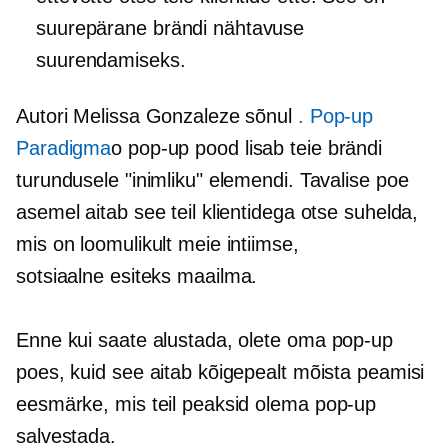
suurepärane brändi nähtavuse
suurendamiseks.
Autori Melissa Gonzaleze sõnul
.
Pop-up
Paradigma
o
pop-up
pood lisab teie brändi
turundusele "inimliku" elemendi. Tavalise poe
asemel aitab see teil klientidega otse suhelda,
mis on loomulikult meie intiimse,
sotsiaalne esiteks
maailma.
Enne kui saate alustada, olete oma
pop-up
poes, kuid see aitab kõigepealt mõista peamisi
eesmärke, mis teil peaksid olema
pop-up
salvestada.