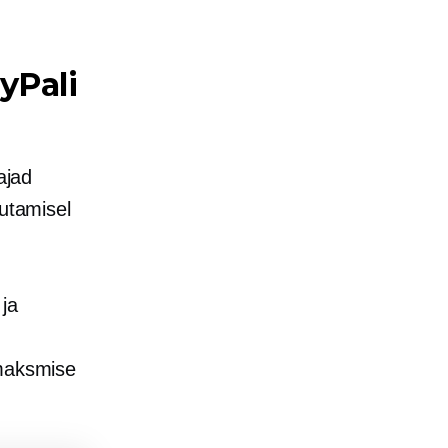
yPali
ajad
sutamisel
ja
 maksmise