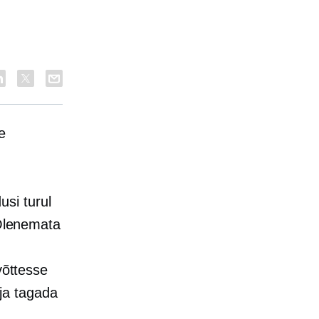
e
!
si turul
 Olenemata
võttesse
ja tagada