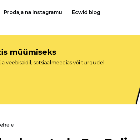
Prodaja na Instagramu
Ecwid blog
etis müümiseks
veebisaidil, sotsiaalmeedias või turgudel.
lehele