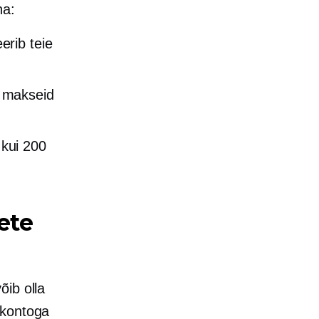
na:
erib teie
a makseid
 kui 200
ete
õib olla
akontoga