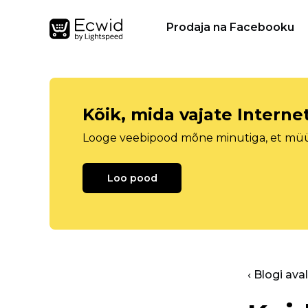
Prodaja na Facebooku
Kõik, mida vajate Intern
Looge veebipood mõne minutiga, et müüa 
Loo pood
‹ Blogi ava