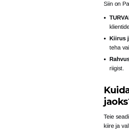
Siin on P
TURVA
klientid
Kiirus
teha va
Rahvus
riigist.
Kuida
jaoks
Teie sead
kiire ja
va