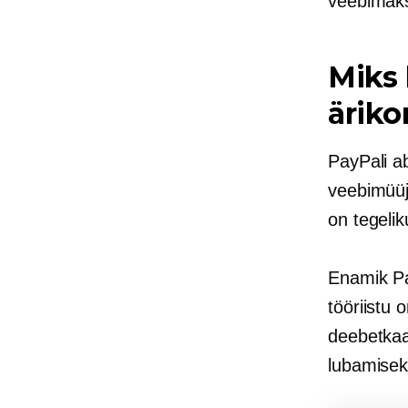
veebimakse
Miks 
äriko
PayPali ab
veebimüüja
on tegelik
Enamik Pa
tööriistu 
deebetkaa
lubamisek