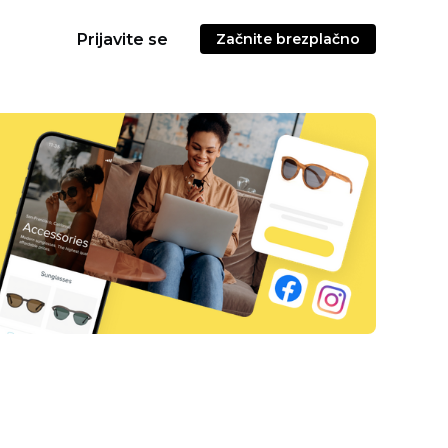
Prijavite se
Začnite brezplačno