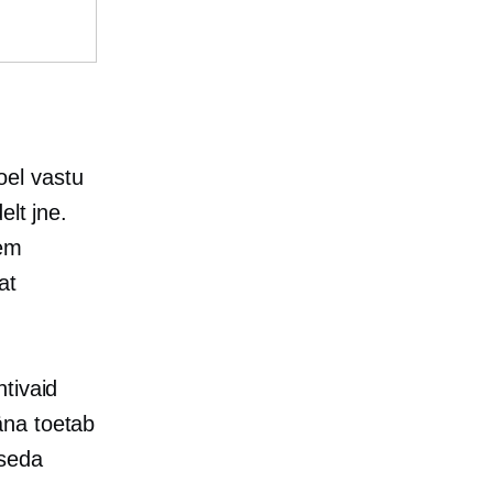
el vastu
elt jne.
kem
at
tivaid
äna toetab
seda