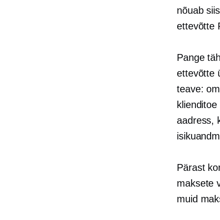
nõuab sii
ettevõtte
Pange täh
ettevõtte 
teave: oma
klienditoe
aadress, 
isikuandm
Pärast ko
maksete v
muid maks