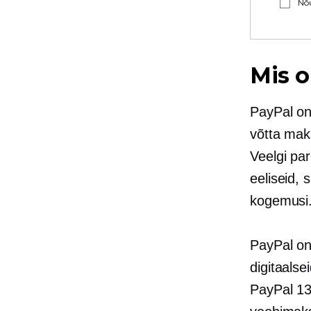
Nõu
Mis o
PayPal on
võtta maks
Veelgi pa
eeliseid, 
kogemusi
PayPal on
digitaals
PayPal 13