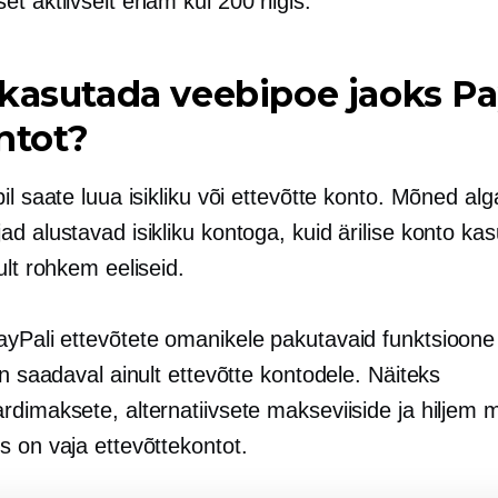
t aktiivselt enam kui 200 riigis.
kasutada veebipoe jaoks Pa
ntot?
il saate luua isikliku või ettevõtte konto. Mõned alg
d alustavad isikliku kontoga, kuid ärilise konto ka
ult rohkem eeliseid.
yPali ettevõtete omanikele pakutavaid funktsioone 
on saadaval ainult ettevõtte kontodele. Näiteks
rdimaksete, alternatiivsete makseviiside ja hiljem
s on vaja ettevõttekontot.