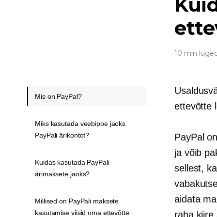
Kuid
ette
10 min luge
Usaldusvä
Mis on PayPal?
ettevõtte
Miks kasutada veebipoe jaoks
PayPali ärikontot?
PayPal on
ja võib pa
Kuidas kasutada PayPali
sellest, k
ärimaksete jaoks?
vabakutsel
aidata ma
Millised on PayPali maksete
kasutamise viisid oma ettevõtte
raha kiire