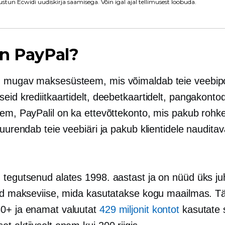
stun Ecwidi uudiskirja saamisega. Võin igal ajal tellimusest loobuda.
n PayPal?
 mugav maksesüsteem, mis võimaldab teie veebipo
eid krediitkaartidelt, deebetkaartidelt, pangakontod
rem, PayPalil on ka ettevõttekonto, mis pakub roh
suurendab teie veebiäri ja pakub klientidele nauditav
.
 tegutsenud alates 1998. aastast ja on nüüd üks juh
eid makseviise, mida kasutatakse kogu maailmas. T
0+ ja enamat valuutat
429 miljonit kontot
kasutate 