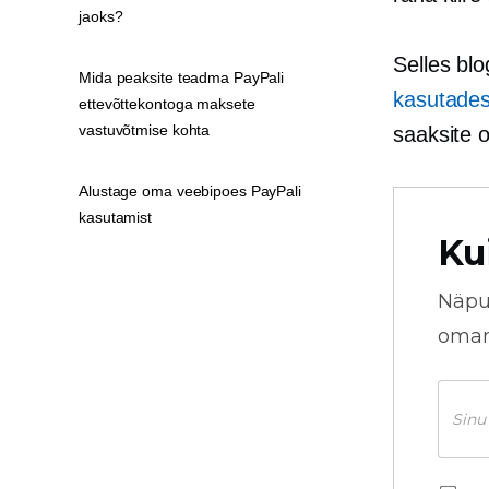
jaoks?
Selles bl
Mida peaksite teadma PayPali
kasutades
ettevõttekontoga maksete
vastuvõtmise kohta
saaksite o
Alustage oma veebipoes PayPali
kasutamist
Ku
Näpu
omani