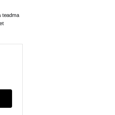
ta teadma
et