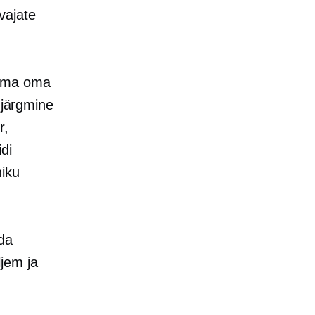
vajate
tama oma
 järgmine
r,
di
niku
da
jem ja