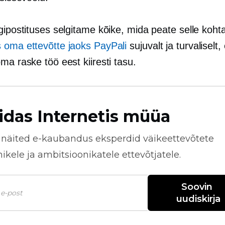
ogipostituses selgitame kõike, mida peate selle koh
 oma ettevõtte jaoks PayPali
sujuvalt ja turvaliselt, 
ma raske töö eest kiiresti tasu.
idas Internetis müüa
näited
e-kaubandus
eksperdid väikeettevõtete
kele ja ambitsioonikatele ettevõtjatele.
Soovin 
uudiskirja