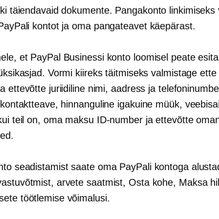
ski täiendavaid dokumente. Pangakonto linkimiseks 
 PayPali kontot ja oma pangateavet käepärast.
ele, et PayPal Businessi konto loomisel peate esi
üksikasjad. Vormi kiireks täitmiseks valmistage ette
 ettevõtte juriidiline nimi, aadress ja telefoninumbe
 kontaktteave, hinnanguline igakuine müük, veebisai
kui teil on, oma maksu ID-number ja ettevõtte oma
ed.
nto seadistamist saate oma PayPali kontoga alusta
astuvõtmist, arvete saatmist, Osta kohe, Maksa hil
ete töötlemise võimalusi.