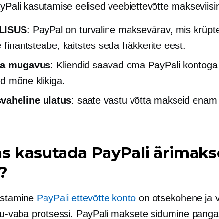
ayPali kasutamise eelised veebiettevõtte makseviisi
LISUS
: PayPal on turvaline maksevärav, mis krüpte
e finantsteabe, kaitstes seda häkkerite eest.
 ja mugavus
: Kliendid saavad oma PayPali kontog
id mõne klikiga.
vaheline ulatus
: saate vastu võtta makseid enam
s kasutada PayPali ärimaks
?
istamine
PayPali ettevõtte konto
on otsekohene ja v
lu-vaba
protsessi. PayPali maksete sidumine pang