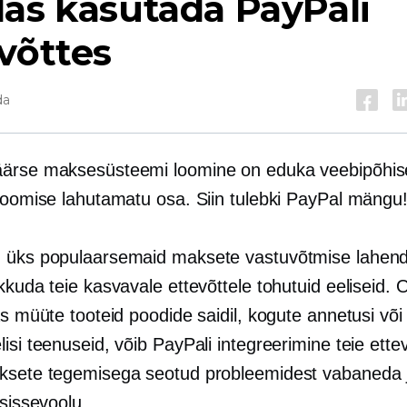
as kasutada PayPali
võttes
da
ärse maksesüsteemi loomine on eduka veebipõhis
 loomise lahutamatu osa. Siin tulebki PayPal mängu
 üks populaarsemaid maksete vastuvõtmise lahendu
kkuda teie kasvavale ettevõttele tohutuid eeliseid.
as müüte tooteid poodide saidil, kogute annetusi või
isi teenuseid, võib PayPali integreerimine teie ette
ksete tegemisega seotud probleemidest vabaneda 
 sissevoolu.