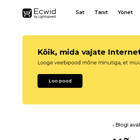
Sat
Tanıt
Yönet
Kõik, mida vajate Intern
Looge veebipood mõne minutiga, et müüa 
Loo pood
‹ Blogi ava