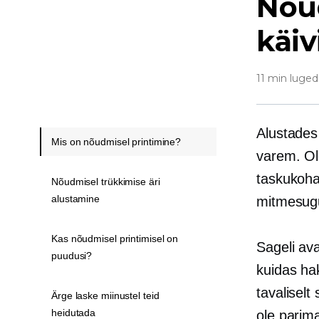
Nõud
käiv
11 min luged
Alustade
Mis on nõudmisel printimine?
varem. Ole
taskukoha
Nõudmisel trükkimise äri
alustamine
mitmesugu
Kas nõudmisel printimisel on
Sageli ava
puudusi?
kuidas ha
tavaliselt
Ärge laske miinustel teid
heidutada
ole parima