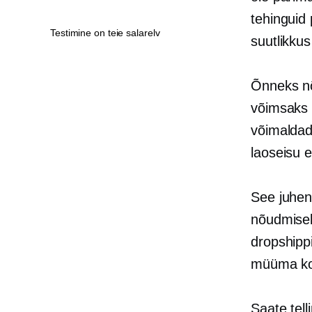
tehinguid 
Testimine on teie salarelv
suutlikkus
Õnneks
n
võimsaks 
võimaldad
laoseisu 
See juhend
nõudmisel
dropshipp
müüma koh
Saate tell