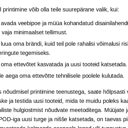
 printimine
võib olla teile suurepärane valik, kui:
 avada veebipoe ja müüa kohandatud disainilahendu
 vaja minimaalset tellimust.
luua oma brändi, kuid teil pole rahalisi võimalusi ri
eringute tegemiseks.
 oma ettevõtet kasvatada ja uusi tooteid katsetada.
ole aega oma ettevõtte tehnilisele poolele kulutada.
es
nõudmisel printimine
teenustega, saate hõlpsasti 
ke ja testida uusi tooteid, mida te muidu poleks k
niliste hulgiostmist nõudvate meetoditega. Müüjate 
POD-iga uusi turge ja nišše katsetada, on taevas pi