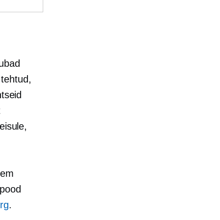
aubad
 tehtud,
ntseid
t
eisule,
arem
 pood
rg
.