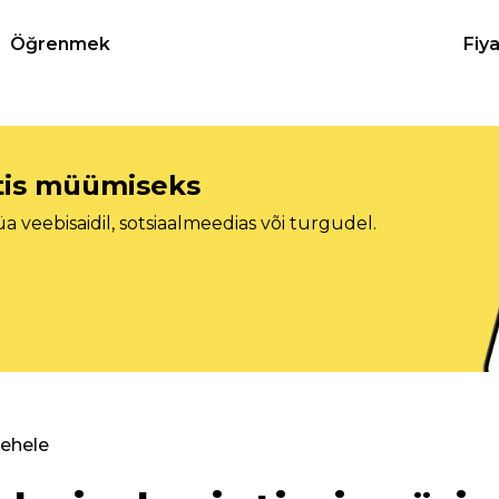
Öğrenmek
Fiy
etis müümiseks
veebisaidil, sotsiaalmeedias või turgudel.
lehele