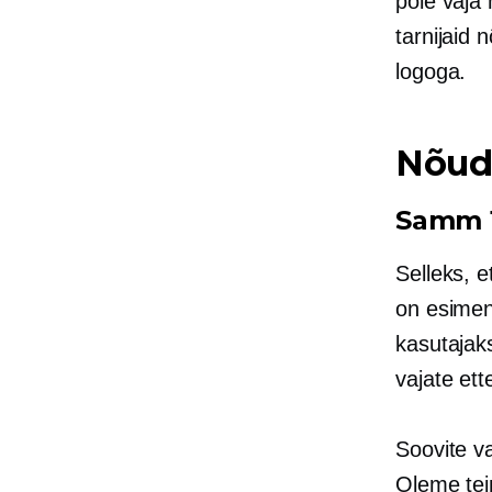
pole vaja
tarnijaid
logoga.
Nõudm
Samm 1
Selleks, 
on esimen
kasutajak
vajate ett
Soovite v
Oleme tei