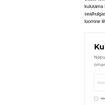
kulutama 
sealhulgas
loomine l
Ku
Näpu
omani
Nõu