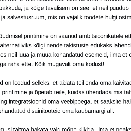
pakkuda, ja kõige tavalisem on see, et neil puudub 
 ja salvestusruum, mis on vajalik toodete hulgi ost
õudmisel printimine
on saanud ambitsioonikatele ett
alternatiiviks kõigi nende takistuste edukaks lahen
es neil luua ja müüa kohandatud esemeid, ilma et o
ega raha ette. Kõik mugavalt oma kodust!
 on loodud selleks, et aidata teil enda oma käivita
 printimine
ja õpetab teile, kuidas ühendada mis t
ing integratsioonid oma veebipoega, et saaksite ha
andatud disainitooteid oma kaubamärgi all.
imusi täitma hakata vaid mõne klikiga, ilma et peaks