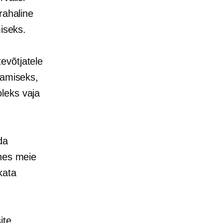
rahaline
miseks.
evõtjatele
damiseks,
leks vaja
da
ahes meie
kata
ite