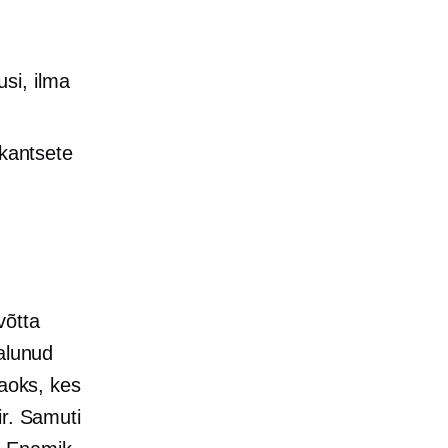
si, ilma
skantsete
võtta
aalunud
jaoks, kes
ir. Samuti