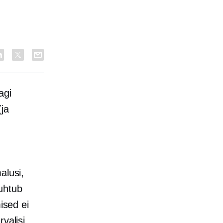
agi
(ja
alusi,
uhtub
ised ei
valisi