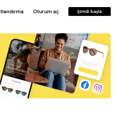
atlandırma
Oturum aç
Şimdi başla