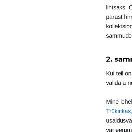
lihtsaks.
pärast hi
kollektsio
sammudes 
2. sam
Kui teil o
valida a
n
Mine lehe
Trükirikas
usaldusvä
varieeruma