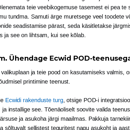
 Olenemata teie veebikogemuse tasemest ei pea te s
rmu tundma. Samuti ärge muretsege veel toodete v
onide seadistamise pärast, seda käsitletakse järgmi
ja see on lihtsam, kui see kõlab.
m. Ühendage Ecwid POD-teenuseg
n valikuplaan ja teie pood on kasutamiseks valmis, 
õudmisel printimine
teenust.
le
Ecwidi rakenduste turg
, otsige POD-i integratsio
,
ja installige see. Tõenäoliselt soovite valida teen
ärsuse ja asukoha järgi maailmas. Pakkuja tarnekii
 sõltuvalt sellistest teguritest nagu asukoht ja aas