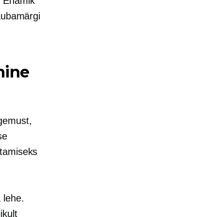
. Enamik
kaubamärgi
mine
ogemust,
se
stamiseks
 lehe.
kult