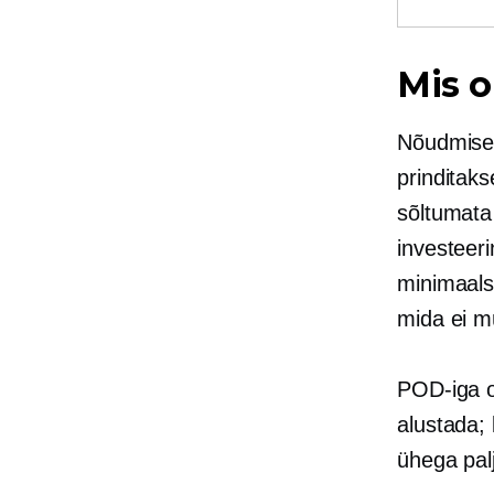
Mis o
Nõudmisel
prinditaks
sõltumata 
investeeri
minimaalse
mida ei m
POD-iga o
alustada;
ühega pal