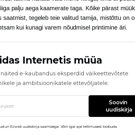
liiga palju aega
kaamerate taga.
Kõike pärast müük
 saatmist, tegeleb teie valitud tarnija, mistõttu on
ihtsam kui kunagi varem
nõudmisel printimine
äri.
idas Internetis müüa
näited
e-kaubandus
eksperdid väikeettevõtete
kele ja ambitsioonikatele ettevõtjatele.
Soovin 
uudiskirja
stun Ecwidi uudiskirja saamisega. Võin igal ajal tellimusest loobuda.