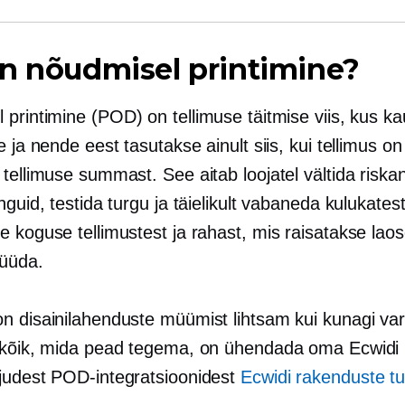
n nõudmisel printimine?
 printimine
(POD) on tellimuse täitmise viis, kus k
e ja nende eest tasutakse ainult siis, kui tellimus on
tellimuse summast. See aitab loojatel vältida riska
nguid, testida turgu ja täielikult vabaneda kulukates
 koguse tellimustest ja rahast, mis raisatakse laos
üüda.
n disainilahenduste müümist lihtsam kui kunagi v
 kõik, mida pead tegema, on ühendada oma Ecwidi
judest POD-integratsioonidest
Ecwidi rakenduste tu