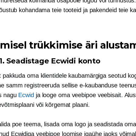
 muretseda
kolmanda osapoole
logod või tunnustus
 nõustub kohandama teie tooteid ja pakendeid teie 
isel trükkimise äri alusta
. Seadistage Ecwidi konto
et pakkuda oma klientidele kaubamärgiga seotud k
e samm registreeruda sellise e-kaubanduse teenu
s nagu
Ecwid
ja looge oma veebipoe veebisait. Alu
evõtmisplaani või kõrgemat plaani.
alida poe teema, lisada oma logo ja seadistada oma
nud Ecwidiga veebipoe loomise igaühe jaoks võimali