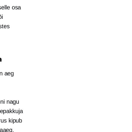
elle osa
õi
stes
a
on aeg
oni nagu
usepakkuja
rus kipub
taaeg.