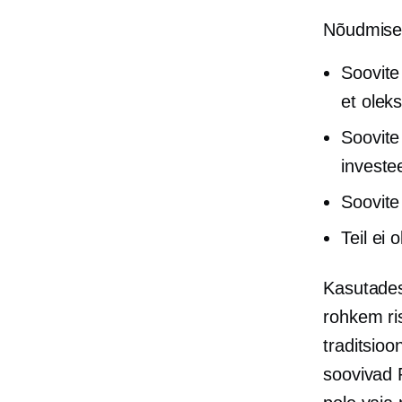
Nõudmisel
Soovite
et oleks
Soovite 
investe
Soovite
Teil ei 
Kasutad
rohkem ris
traditsioo
soovivad 