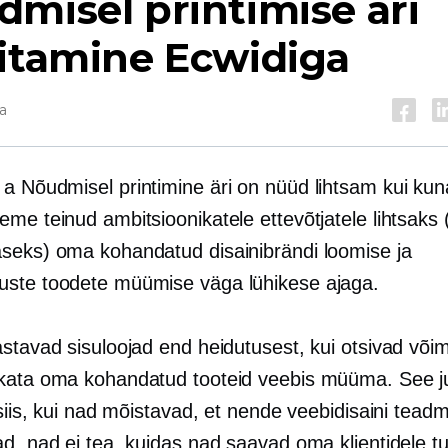
misel printimise äri
itamine Ecwidiga
a
s a
Nõudmisel printimine
äri on nüüd lihtsam kui kun
me teinud ambitsioonikatele ettevõtjatele lihtsaks 
seks) oma kohandatud disainibrändi loomise ja
ste toodete müümise väga lühikese ajaga.
stavad sisuloojad end heidutusest, kui otsivad võim
kata oma kohandatud tooteid veebis müüma. See j
 siis, kui nad mõistavad, et nende veebidisaini teadm
d, nad ei tea, kuidas nad saavad oma klientidele tur