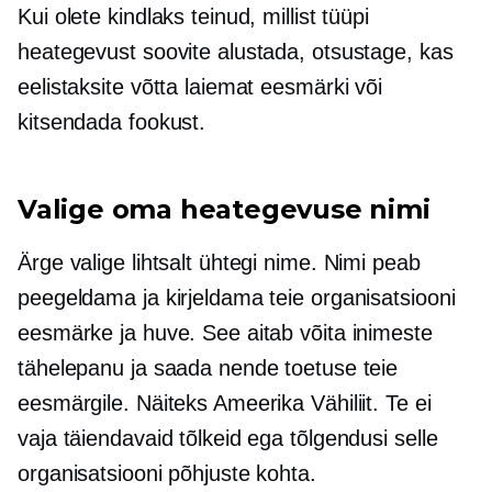
Kui olete kindlaks teinud, millist tüüpi
heategevust soovite alustada, otsustage, kas
eelistaksite võtta laiemat eesmärki või
kitsendada fookust.
Valige oma heategevuse nimi
Ärge valige lihtsalt ühtegi nime. Nimi peab
peegeldama ja kirjeldama teie organisatsiooni
eesmärke ja huve. See aitab võita inimeste
tähelepanu ja saada nende toetuse teie
eesmärgile. Näiteks Ameerika Vähiliit. Te ei
vaja täiendavaid tõlkeid ega tõlgendusi selle
organisatsiooni põhjuste kohta.