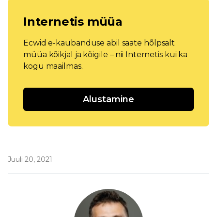
Internetis müüa
Ecwid e-kaubanduse abil saate hõlpsalt
müüa kõikjal ja kõigile – nii Internetis kui ka
kogu maailmas.
Alustamine
Juuli 20, 2021