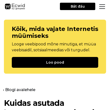
Bắt đầu
Kõik, mida vajate Internetis
müümiseks
Looge veebipood mõne minutiga, et müüa
veebisaidil, sotsiaalmeedias või turgudel.
Loo pood
‹ Blogi avalehele
Kuidas asutada