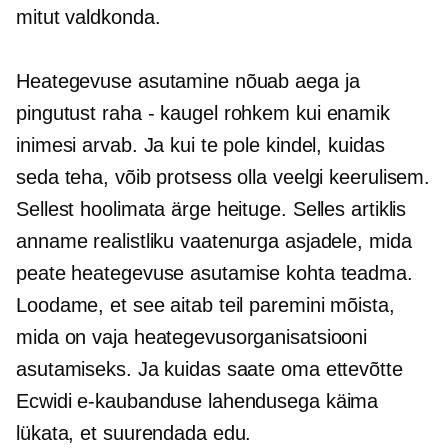
mitut valdkonda.
Heategevuse asutamine nõuab aega ja
pingutust
raha - kaugel
rohkem kui enamik
inimesi arvab. Ja kui te pole kindel, kuidas
seda teha, võib protsess olla veelgi keerulisem.
Sellest hoolimata ärge heituge. Selles artiklis
anname realistliku vaatenurga asjadele, mida
peate heategevuse asutamise kohta teadma.
Loodame, et see aitab teil paremini mõista,
mida on vaja heategevusorganisatsiooni
asutamiseks. Ja kuidas saate oma ettevõtte
Ecwidi e-kaubanduse lahendusega käima
lükata, et suurendada edu.