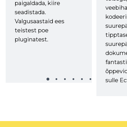
paigaldada, kiire
veebihal
seadistada.
kodeer
Valgusaastaid ees
suurep
teistest poe
tipptas
pluginatest.
suurep
dokume
fantasti
õppevid
sulle Ec