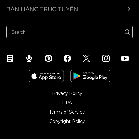
Ecwid.com
BÁN HÀNG TRỰC TUYẾN
Trung tâm trợ giúp
Bán ở bất cứ đâu
Quảng bá ở bất cứ đâu
Kiểm soát mọi thứ
Privacy Policy
DPA
Terms of Service
Copyright Policy‎