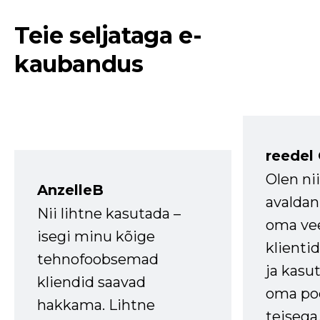
Teie seljataga e-
kaubandus
reedel
Olen ni
AnzelleB
avaldan
Nii lihtne kasutada –
oma vee
isegi minu kõige
klienti
tehnofoobsemad
ja kasu
kliendid saavad
oma poe
hakkama. Lihtne
teisega,