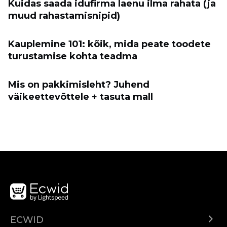
Kuidas saada idufirma laenu ilma rahata (ja
muud rahastamisnipid)
Kauplemine 101: kõik, mida peate toodete
turustamise kohta teadma
Mis on pakkimisleht? Juhend
väikeettevõttele + tasuta mall
ECWID