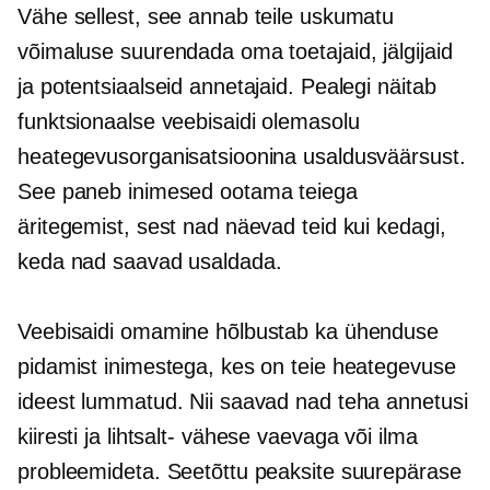
Vähe sellest, see annab teile uskumatu
võimaluse suurendada oma toetajaid, jälgijaid
ja potentsiaalseid annetajaid. Pealegi näitab
funktsionaalse veebisaidi olemasolu
heategevusorganisatsioonina usaldusväärsust.
See paneb inimesed ootama teiega
äritegemist, sest nad näevad teid kui kedagi,
keda nad saavad usaldada.
Veebisaidi omamine hõlbustab ka ühenduse
pidamist inimestega, kes on teie heategevuse
ideest lummatud. Nii saavad nad teha annetusi
kiiresti ja
lihtsalt-
vähese vaevaga või ilma
probleemideta. Seetõttu peaksite suurepärase