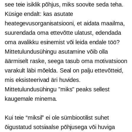
see teie isiklik põhjus, miks soovite seda teha.
Küsige endalt: kas asutate
heategevusorganisatsiooni, et aidata maailma,
suurendada oma ettevõtte ulatust, edendada
oma avalikku esinemist või leida endale töö?
Mittetulundusühingu asutamine võib olla
äärmiselt raske, seega tasub oma motivatsioon
varakult läbi mõelda. Seal on palju ettevõtteid,
mis eksisteerivad äri huvides.
Mittetulundusühingu "miks" peaks sellest
kaugemale minema.
Kui teie “miksil” ei ole sümbiootilist suhet
õigustatud sotsiaalse põhjusega või huviga