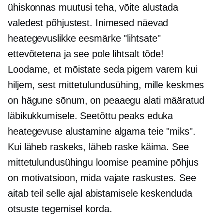
ühiskonnas muutusi teha, võite alustada
valedest põhjustest. Inimesed näevad
heategevuslikke eesmärke "lihtsate"
ettevõtetena ja see pole lihtsalt tõde!
Loodame, et mõistate seda pigem varem kui
hiljem, sest mittetulundusühing, mille keskmes
on hägune sõnum, on peaaegu alati määratud
läbikukkumisele. Seetõttu peaks eduka
heategevuse alustamine algama teie "miks".
Kui läheb raskeks, läheb raske käima. See
mittetulundusühingu loomise peamine põhjus
on motivatsioon, mida vajate raskustes. See
aitab teil selle ajal abistamisele keskenduda
otsuste tegemisel
korda.