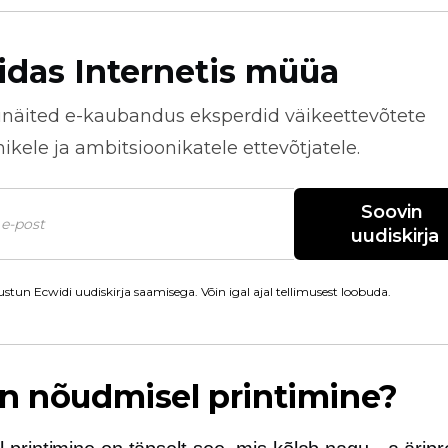
idas Internetis müüa
näited
e-kaubandus
eksperdid väikeettevõtete
kele ja ambitsioonikatele ettevõtjatele.
Soovin 
uudiskirja
stun Ecwidi uudiskirja saamisega. Võin igal ajal tellimusest loobuda.
n nõudmisel printimine?