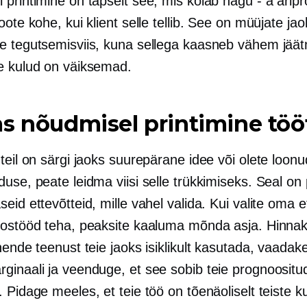
 printimine on täpselt see, mis kõlab
nagu - a
äripr
oote kohe, kui klient selle tellib. See on müüjate ja
e tegutsemisviis, kuna sellega kaasneb vähem jäät
e kulud on väiksemad.
s nõudmisel printimine töö
teil on särgi jaoks suurepärane idee või olete loon
use, peate leidma viisi selle trükkimiseks. Seal on 
eid ettevõtteid, mille vahel valida. Kui valite oma e
oostööd teha, peaksite kaaluma mõnda asja. Hinnak
nende teenust teie jaoks isiklikult kasutada, vaadak
ginaali ja veenduge, et see sobib teie prognoositu
 Pidage meeles, et teie töö on tõenäoliselt teiste k