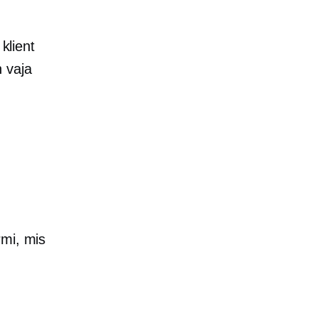
 klient
 vaja
rmi, mis