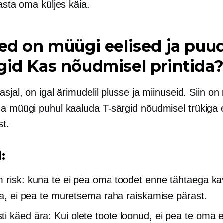
lasta oma küljes käia.
sed on müügi eelised ja pu
gid
Kas nõudmisel printida
asjal, on igal ärimudelil plusse ja miinuseid. Siin o
da müügi puhul kaaluda
T-särgid
nõudmisel trükiga
st.
:
 risk: kuna te ei pea oma toodet enne tähtaega 
ima, ei pea te muretsema raha raiskamise pärast.
ti
käed ära:
Kui olete toote loonud, ei pea te oma e