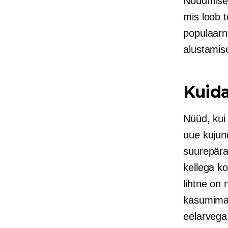
Nõudmisel
mis loob t
populaarn
alustamis
Kuida
Nüüd, kui 
uue kujund
suurepäras
kellega k
lihtne on 
kasumimar
eelarvega.