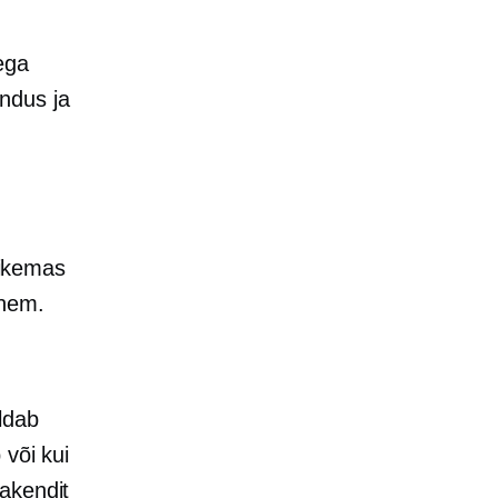
ega
ndus ja
pikemas
ähem.
ldab
 või kui
pakendit