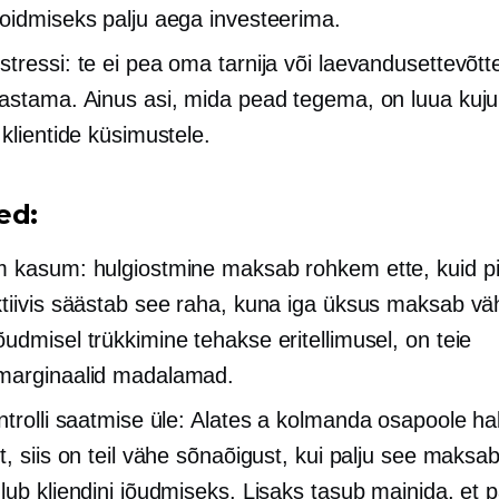
oidmiseks palju aega investeerima.
tressi: te ei pea oma tarnija või laevandusettevõtt
astama. Ainus asi, mida pead tegema, on luua kuju
 klientide küsimustele.
ed:
 kasum: hulgiostmine maksab rohkem ette, kuid 
tiivis säästab see raha, kuna iga üksus maksab v
udmisel trükkimine tehakse eritellimusel, on teie
marginaalid madalamad.
ntrolli saatmise üle: Alates a
kolmanda osapoole
ha
t, siis on teil vähe sõnaõigust, kui palju see maksab
lub kliendini jõudmiseks. Lisaks tasub mainida, et 