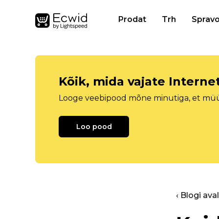
Prodat
Trh
Spravo
Kõik, mida vajate Intern
Looge veebipood mõne minutiga, et müüa 
Loo pood
‹ Blogi ava