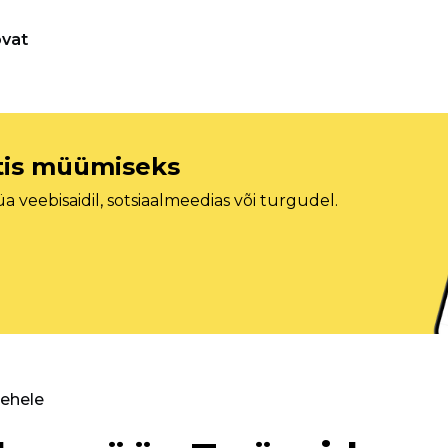
vat
etis müümiseks
veebisaidil, sotsiaalmeedias või turgudel.
lehele