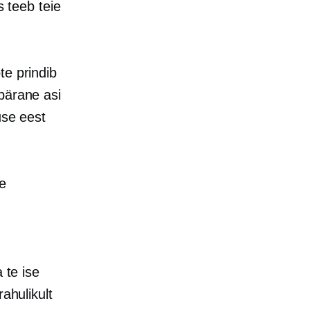
s teeb teie
te prindib
pärane asi
use eest
e
 te ise
ahulikult