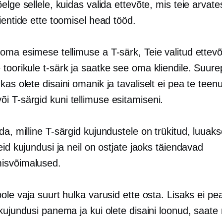
elge sellele, kuidas valida ettevõte, mis teie arvate
ientide ette toomisel head tööd.
 oma esimese tellimuse a
T-särk,
Teie valitud ettevõ
 toorikule
t-särk
ja saatke see oma kliendile. Suure
kas olete disaini omanik ja tavaliselt ei pea te teen
või
T-särgid
kuni tellimuse esitamiseni.
da, milline
T-särgid
kujundustele on trükitud, luuaks
eid kujundusi ja neil on ostjate jaoks täiendavad
isvõimalused.
ole vaja suurt hulka varusid ette osta. Lisaks ei pea
kujundusi panema ja kui olete disaini loonud, saate r