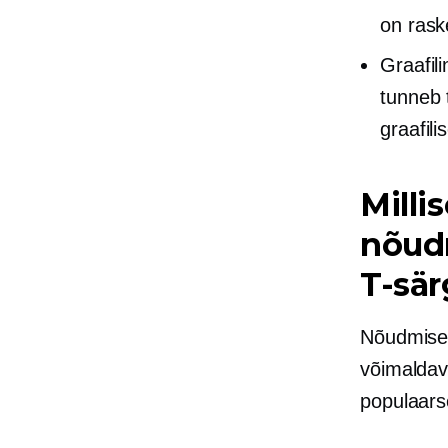
on ras
Graafili
tunneb 
graafili
Milli
nõudm
T-sär
Nõudmisel
võimaldav
populaar