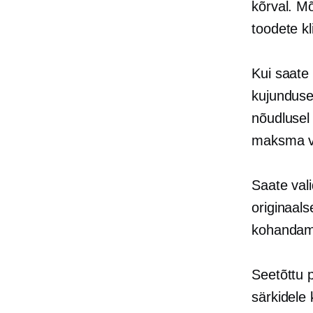
kõrval. Mõ
toodete kl
Kui saate
kujunduse
nõudlusel
maksma 
Saate vali
originaals
kohandam
Seetõttu p
särkidele 