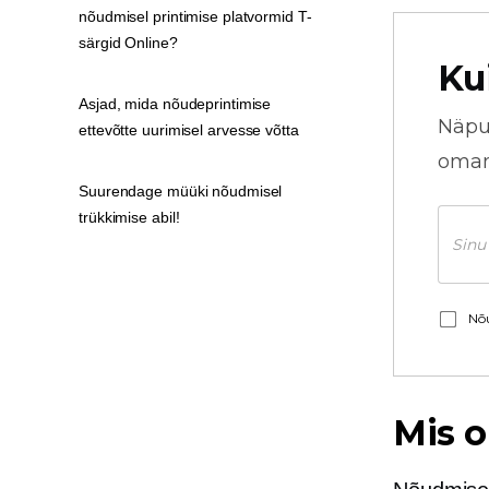
nõudmisel printimise platvormid T-
särgid Online?
Ku
Asjad, mida nõudeprintimise
Näpu
ettevõtte uurimisel arvesse võtta
omani
Suurendage müüki nõudmisel
trükkimise abil!
Nõu
Mis o