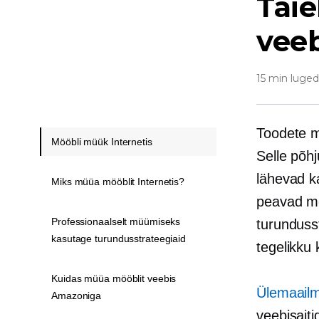
Täie
vee
15 min luge
Toodete m
Mööbli müük Internetis
Selle põhj
lähevad k
Miks müüa mööblit Internetis?
peavad mõ
Professionaalselt müümiseks
turunduss
kasutage turundusstrateegiaid
tegelikku 
Kuidas müüa mööblit veebis
Ülemaailm
Amazoniga
veebisaiti