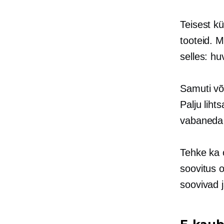
Teisest k
tooteid. M
selles: h
Samuti või
Palju lih
vabaneda 
Tehke ka 
soovitus o
soovivad 