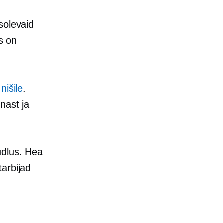
solevaid
ks on
nišile
.
nast ja
udlus. Hea
tarbijad