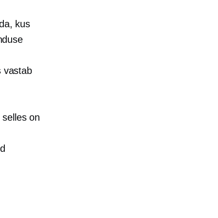
lda, kus
nduse
s vastab
 selles on
ud