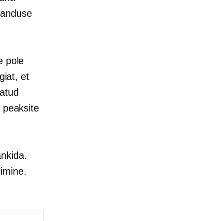
banduse
e pole
giat, et
tatud
 peaksite
nkida.
imine.