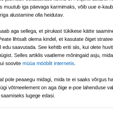
s muutub iga päevaga karmimaks, võib uue e-kau
riga alustamine olla heidutav.
saab aga sellega, et pirukast tükikese kätte saamin
eate lihtsalt olema kindel, et kasutate õiget stratee
l edu saavutada. See kehtib eriti siis, kui olete huvi
gist. Selles artiklis vaatleme mõningaid asju, mida
ui soovite
müüa mööblit internetis
.
l pole peaaegu midagi, mida te ei saaks võrgus ha
gi võtmeelement on aga õige e-poe lahenduse val
 saamiseks lugege edasi.