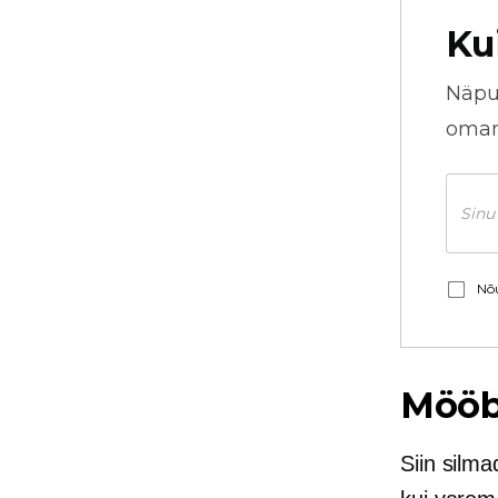
Ku
Näpu
omani
Nõu
Mööbl
Siin
silma