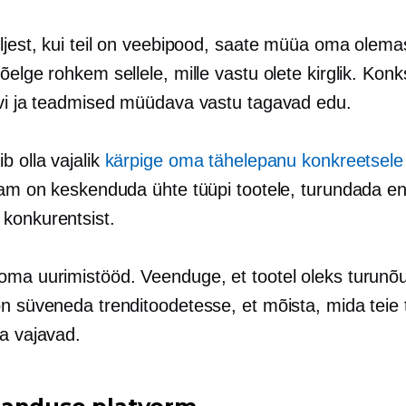
üljest, kui teil on veebipood, saate müüa oma olema
õelge rohkem sellele, mille vastu olete kirglik. Kon
uvi ja teadmised müüdava vastu tagavad edu.
b olla vajalik
kärpige oma tähelepanu konkreetsele 
tsam on keskenduda ühte tüüpi tootele, turundada en
konkurentsist.
oma uurimistööd. Veenduge, et tootel oleks turunõ
n süveneda trenditoodetesse, et mõista, mida teie 
ja vajavad.