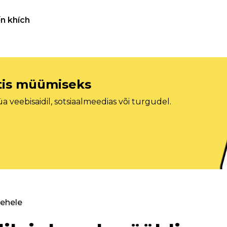
n khích
etis müümiseks
veebisaidil, sotsiaalmeedias või turgudel.
lehele