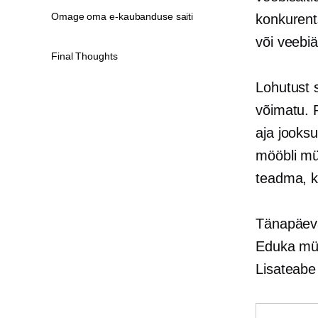
Omage oma e-kaubanduse saiti
konkurent
või veebiä
Final Thoughts
Lohutust 
võimatu. P
aja jooksu
mööbli müü
teadma, k
Tänapäeva
Eduka müü
Lisateabe