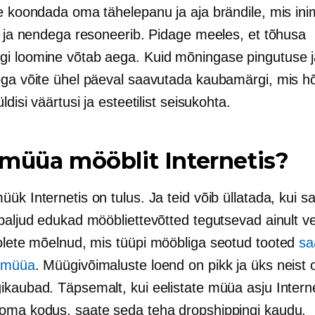
te koondada oma tähelepanu ja aja brändile, mis ini
ib ja nendega resoneerib. Pidage meeles, et tõhusa
i loomine võtab aega. Kuid mõningase pingutuse j
öga võite ühel päeval saavutada kaubamärgi, mis h
ldisi väärtusi ja esteetilist seisukohta.
müüa mööblit Internetis?
ük Internetis on tulus. Ja teid võib üllatada, kui s
paljud edukad mööbliettevõtted tegutsevad ainult v
 olete mõelnud, mis tüüpi
mööbliga seotud
tooted
sa
s müüa
. Müügivõimaluste loend on pikk ja üks neist 
ikaubad. Täpsemalt, kui eelistate müüa asju Interne
oma kodus, saate seda teha dropshippingi kaudu.