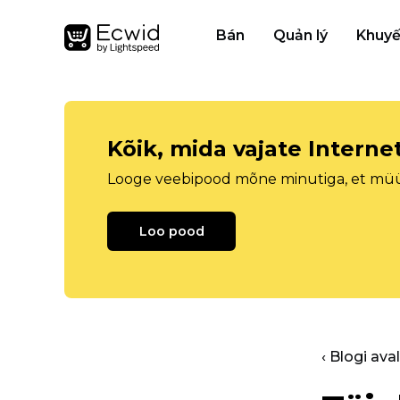
Bán
Quản lý
Khuyế
Kõik, mida vajate Intern
Looge veebipood mõne minutiga, et müüa 
Loo pood
‹ Blogi ava