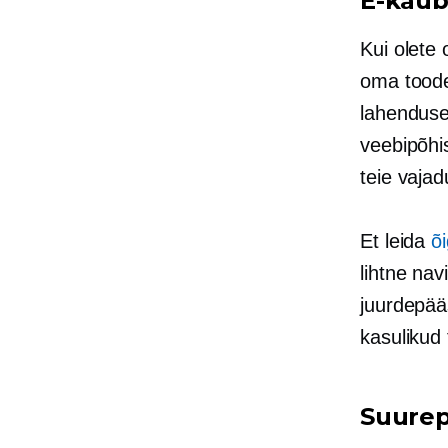
E-kaub
Kui olete 
oma tood
lahenduse
veebipõhis
teie vajad
Et leida
õ
lihtne nav
juurdepä
kasulikud 
Suurep