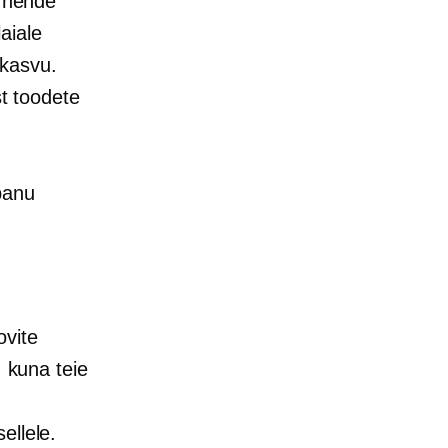
a nende
aiale
 kasvu.
st toodete
panu
ovite
, kuna teie
ellele.