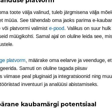
anduse platvorm
oma toote välja valinud, tuleb järgmisena välja mõe
et müüa. See tähendab oma jaoks parima e-kauba
 või platvormi valimist
e-pood
. Valikus on suur hulk
eid müügikohti. Samal ajal on oluline leida see, mi
ustele.
ige platvorm
, määrake oma eelarve ja veenduge, et
igeerida. Samuti on oluline tagada piisav
äs
viimase peal
pluginaid
ja integratsioonid ning mu
tööriistad inventuuri ja analüüsi abistamiseks.
ärane kaubamärgi potentsiaal