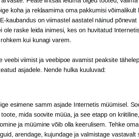
arvasite. Peate lihtsalt leidma õiged tooted, valim
ige koha ja reklaamima oma pakkumisi võimalikult l
. E-kaubandus on viimastel aastatel näinud põnevat
i ole raske leida inimesi, kes on huvitatud Interneti
 rohkem kui kunagi varem.
e veebi viimist ja veebipoe avamist peaksite tähele
eatud asjadele. Nende hulka kuuluvad:
ige esimene samm asjade Internetis müümisel. So
toote, mida soovite müüa, ja see etapp on kriitiline
oomine ja müümine võib olla keerulisem. Tehke oma
guid, arendage, kujundage ja valmistage vastavalt s