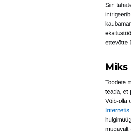
Siin taha
intrigeer
kaubamärg
eksitustö
ettevõtte ü
Miks 
Toodete mü
teada, et 
Võib-olla
Interneti
hulgimüüg
mugavalt 