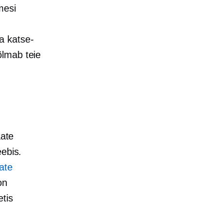
mesi
a katse-
õlmab teie
aate
eebis.
ate
on
tis