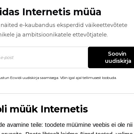
idas Internetis müüa
näited
e-kaubandus
eksperdid väikeettevõtete
kele ja ambitsioonikatele ettevõtjatele.
Soovin 
uudiskirja
stun Ecwidi uudiskirja saamisega. Võin igal ajal tellimusest loobuda.
i müük Internetis
de avamine
teile: toodete müümine veebis ei ole nii