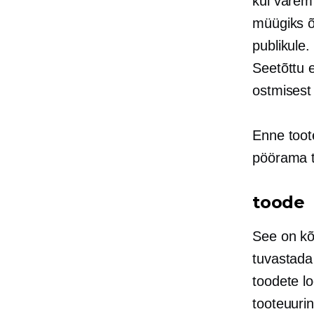
kui varem 
müügiks õ
publikule
Seetõttu e
ostmisest
Enne toot
pöörama t
toode
See on kõ
tuvastada 
toodete l
tooteuurin