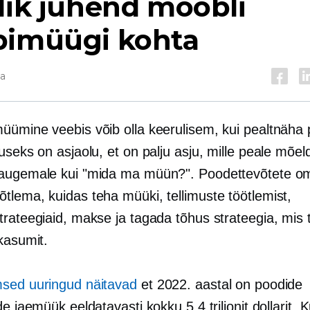
lik juhend mööbli
bimüügi kohta
da
üümine veebis võib olla keerulisem, kui pealtnäha 
useks on asjaolu, et on palju asju, mille peale mõel
augemale kui "mida ma müün?". Poodettevõtete o
tlema, kuidas teha müüki, tellimuste töötlemist,
trateegiaid, makse ja tagada tõhus strateegia, mis 
kasumit.
sed uuringud näitavad
et 2022. aastal on poodide
de jaemüük eeldatavasti kokku 5.4 triljonit dollarit. 