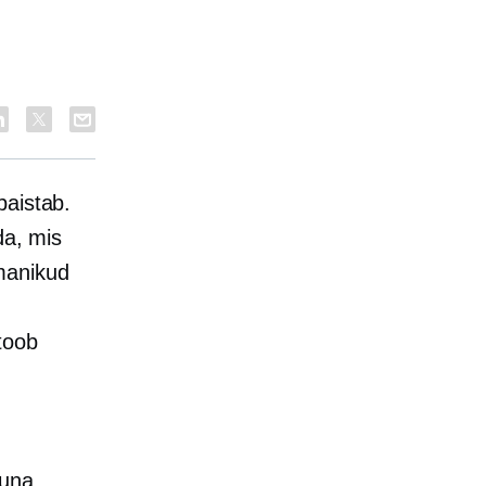
paistab.
da, mis
manikud
toob
Kuna