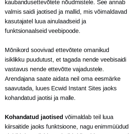
kaubandusettevõtete nõudmistele. See annab
valmis
saidi jaotised ja mallid, mis võimaldavad
kasutajatel luua ainulaadseid ja
funktsionaalseid veebipoode.
Mõnikord soovivad ettevõtete omanikud
isiklikku puudutust, et tagada nende veebisaidi
vastavus nende ettevõtte vajadustele.
Arendajana saate aidata neil oma eesmärke
saavutada, luues Ecwid Instant Sites jaoks
kohandatud jaotisi ja malle.
Kohandatud jaotised
võimaldab teil luua
kiirsaitide jaoks funktsioone, nagu enimmüüdud