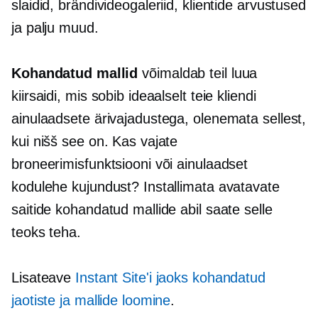
slaidid, brändivideogaleriid, klientide arvustused
ja palju muud.
Kohandatud mallid
võimaldab teil luua
kiirsaidi, mis sobib ideaalselt teie kliendi
ainulaadsete ärivajadustega, olenemata sellest,
kui nišš see on. Kas vajate
broneerimisfunktsiooni või ainulaadset
kodulehe kujundust? Installimata avatavate
saitide kohandatud mallide abil saate selle
teoks teha.
Lisateave
Instant Site'i jaoks kohandatud
jaotiste ja mallide loomine
.