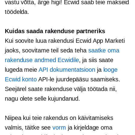
vastu võtta, ärge higi! Ecwid saab teie makseid
töödelda.
Kuidas saada rakenduse partneriks
Kui soovite luua rakendusi Ecwid App Marketi
jaoks, soovitame teil seda teha
saatke oma
rakenduse andmed Ecwidile
, ja siis saate
lugeda meie
API dokumentatsioon
ja
looge
Ecwid konto
API-le juurdepääsu saamiseks.
Seejärel saate rakenduse välja töötada nii,
nagu olete selle kujundanud.
Niipea kui teie rakendus on käivitamiseks
valmis, täitke see
vorm
ja kirjeldage oma