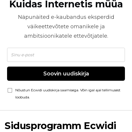
Kuidas Internetis müüa
Näpunäited
e-kaubandus
eksperdid
väikeettevõtete omanikele ja
ambitsioonikatele ettevõtjatele.
Soovin uudiskirja
Nõustun Ecwidi uudiskirja saamisega. Võin igal ajal tellimusest
loobuda.
Sidusprogramm Ecwidi