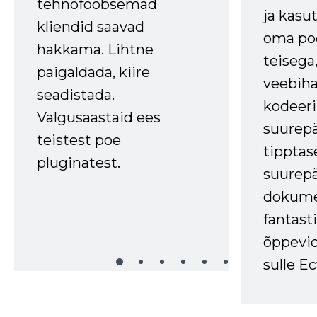
tehnofoobsemad
ja kasu
kliendid saavad
oma poe
hakkama. Lihtne
teisega,
paigaldada, kiire
veebihal
seadistada.
kodeer
Valgusaastaid ees
suurep
teistest poe
tipptas
pluginatest.
suurep
dokume
fantasti
õppevid
sulle Ec