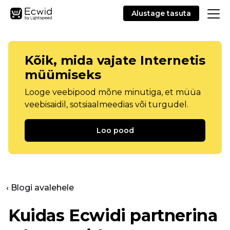
Alustage tasuta
Kõik, mida vajate Internetis
müümiseks
Looge veebipood mõne minutiga, et müüa
veebisaidil, sotsiaalmeedias või turgudel.
Loo pood
‹ Blogi avalehele
Kuidas Ecwidi partnerina