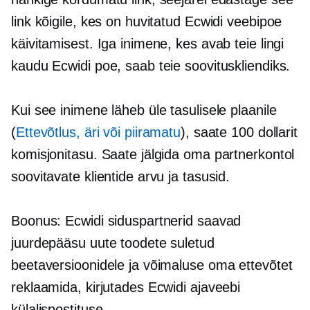
link kõigile, kes on huvitatud Ecwidi veebipoe
käivitamisest. Iga inimene, kes avab teie lingi
kaudu Ecwidi poe, saab teie soovituskliendiks.
Kui see inimene läheb üle tasulisele plaanile
(
Ettevõtlus, äri või piiramatu
), saate 100 dollarit
komisjonitasu. Saate jälgida oma partnerkontol
soovitavate klientide arvu ja tasusid.
Boonus: Ecwidi siduspartnerid saavad
juurdepääsu uute toodete suletud
beetaversioonidele ja võimaluse oma ettevõtet
reklaamida, kirjutades Ecwidi ajaveebi
külalispostituse.