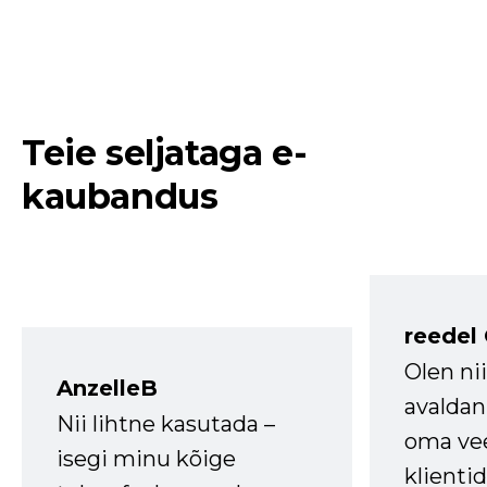
Teie seljataga e-
kaubandus
reedel
Olen ni
AnzelleB
avaldan
Nii lihtne kasutada –
oma vee
isegi minu kõige
klienti