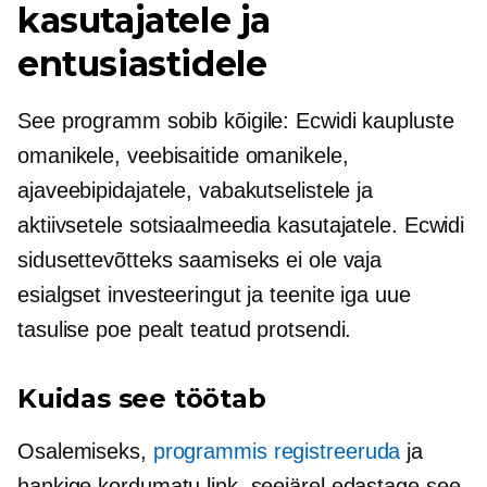
kasutajatele ja
entusiastidele
See programm sobib kõigile: Ecwidi kaupluste
omanikele, veebisaitide omanikele,
ajaveebipidajatele, vabakutselistele ja
aktiivsetele sotsiaalmeedia kasutajatele. Ecwidi
sidusettevõtteks saamiseks ei ole vaja
esialgset investeeringut ja teenite iga uue
tasulise poe pealt teatud protsendi.
Kuidas see töötab
Osalemiseks,
programmis registreeruda
ja
hankige kordumatu link, seejärel edastage see