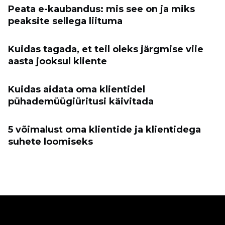
Peata e-kaubandus: mis see on ja miks
peaksite sellega liituma
Kuidas tagada, et teil oleks järgmise viie
aasta jooksul kliente
Kuidas aidata oma klientidel
pühademüügiüritusi käivitada
5 võimalust oma klientide ja klientidega
suhete loomiseks
Ecwid
Ecwid