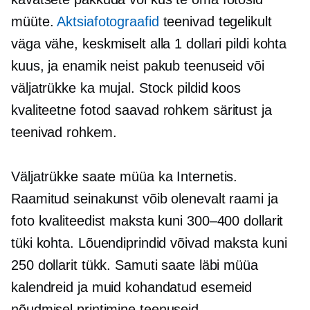
müüte.
Aktsiafotograafid
teenivad tegelikult
väga vähe, keskmiselt alla 1 dollari pildi kohta
kuus, ja enamik neist pakub teenuseid või
väljatrükke ka mujal. Stock pildid koos
kvaliteetne
fotod saavad rohkem säritust ja
teenivad rohkem.
Väljatrükke saate müüa ka Internetis.
Raamitud seinakunst võib olenevalt raami ja
foto kvaliteedist maksta kuni 300–400 dollarit
tüki kohta. Lõuendiprindid võivad maksta kuni
250 dollarit tükk. Samuti saate läbi müüa
kalendreid ja muid kohandatud esemeid
nõudmisel printimine
teenuseid.