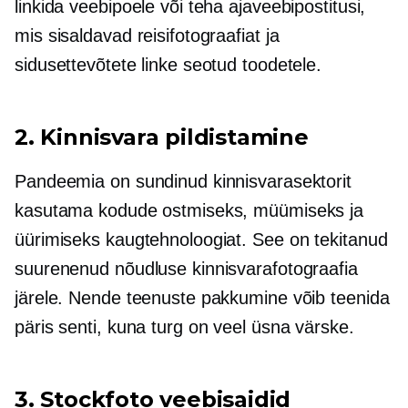
linkida veebipoele või teha ajaveebipostitusi,
mis sisaldavad reisifotograafiat ja
sidusettevõtete linke seotud toodetele.
2. Kinnisvara pildistamine
Pandeemia on sundinud kinnisvarasektorit
kasutama kodude ostmiseks, müümiseks ja
üürimiseks kaugtehnoloogiat. See on tekitanud
suurenenud nõudluse kinnisvarafotograafia
järele. Nende teenuste pakkumine võib teenida
päris senti, kuna turg on veel üsna värske.
3. Stockfoto veebisaidid