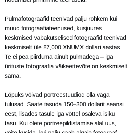
Pulmafotograafid teenivad palju rohkem kui
muud fotograafiateenused, kusjuures
keskmised vabakutselised fotograafid teenivad
keskmiselt üle 87,000 XNUMX dollari aastas.
Te ei pea piirduma ainult pulmadega – iga
ürituste fotograafia väikeettevõte on keskmiselt
sama.
Lõpuks võivad portreestuudiod olla väga
tulusad. Saate tasuda 150–300 dollarit seansi
eest, lisades tasule iga võttel osaleva isiku
tasu. Kui olete portreepildistamise alal uus,
võite küsida, kui palju saab algaja fotograaf