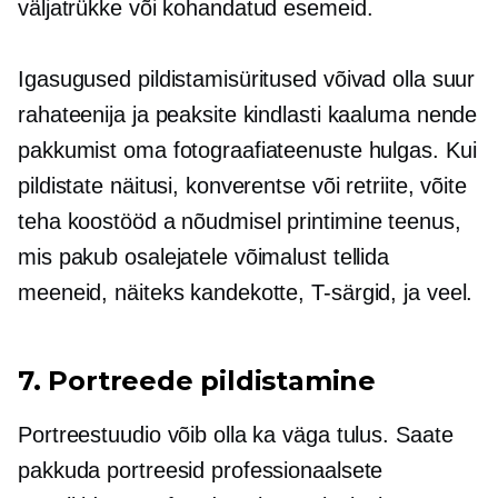
väljatrükke või kohandatud esemeid.
Igasugused pildistamisüritused võivad olla suur
rahateenija ja peaksite kindlasti kaaluma nende
pakkumist oma fotograafiateenuste hulgas. Kui
pildistate näitusi, konverentse või retriite, võite
teha koostööd a
nõudmisel printimine
teenus,
mis pakub osalejatele võimalust tellida
meeneid, näiteks kandekotte,
T-särgid,
ja veel.
7. Portreede pildistamine
Portreestuudio võib olla ka väga tulus. Saate
pakkuda portreesid professionaalsete