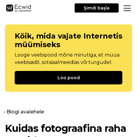
Şimdi başla
Kõik, mida vajate Internetis
müümiseks
Looge veebipood mõne minutiga, et müüa
veebisaidil, sotsiaalmeedias või turgudel.
Loo pood
‹ Blogi avalehele
Kuidas fotograafina raha