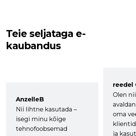
Teie seljataga e-
kaubandus
reedel
Olen ni
AnzelleB
avaldan
Nii lihtne kasutada –
oma vee
isegi minu kõige
klienti
tehnofoobsemad
ja kasu