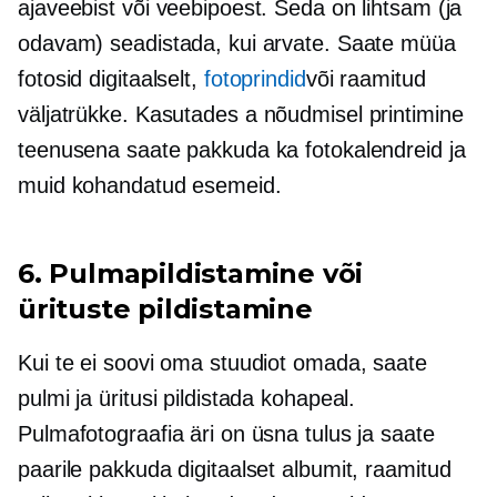
ajaveebist või veebipoest. Seda on lihtsam (ja
odavam) seadistada, kui arvate. Saate müüa
fotosid digitaalselt,
fotoprindid
või raamitud
väljatrükke. Kasutades a
nõudmisel printimine
teenusena saate pakkuda ka fotokalendreid ja
muid kohandatud esemeid.
6. Pulmapildistamine või
ürituste pildistamine
Kui te ei soovi oma stuudiot omada, saate
pulmi ja üritusi pildistada kohapeal.
Pulmafotograafia äri on üsna tulus ja saate
paarile pakkuda digitaalset albumit, raamitud