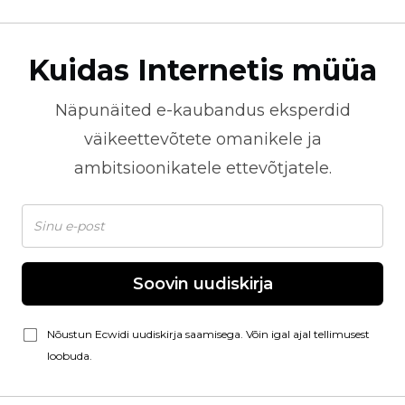
Kuidas Internetis müüa
Näpunäited
e-kaubandus
eksperdid
väikeettevõtete omanikele ja
ambitsioonikatele ettevõtjatele.
Soovin uudiskirja
Nõustun Ecwidi uudiskirja saamisega. Võin igal ajal tellimusest
loobuda.