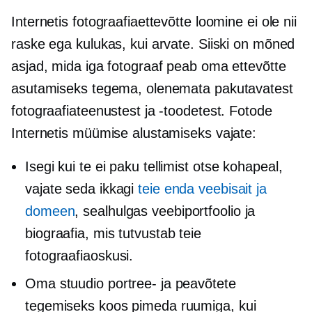
Internetis fotograafiaettevõtte loomine ei ole nii
raske ega kulukas, kui arvate. Siiski on mõned
asjad, mida iga fotograaf peab oma ettevõtte
asutamiseks tegema, olenemata pakutavatest
fotograafiateenustest ja -toodetest. Fotode
Internetis müümise alustamiseks vajate:
Isegi kui te ei paku tellimist otse kohapeal,
vajate seda ikkagi
teie enda veebisait ja
domeen
, sealhulgas veebiportfoolio ja
biograafia, mis tutvustab teie
fotograafiaoskusi.
Oma stuudio portree- ja peavõtete
tegemiseks koos pimeda ruumiga, kui