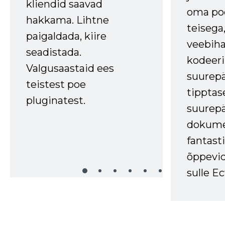
kliendid saavad
oma poe
hakkama. Lihtne
teisega,
paigaldada, kiire
veebihal
seadistada.
kodeer
Valgusaastaid ees
suurep
teistest poe
tipptas
pluginatest.
suurep
dokume
fantasti
õppevid
sulle Ec