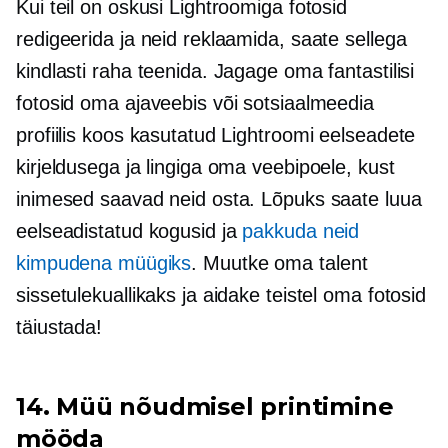
Kui teil on oskusi Lightroomiga fotosid
redigeerida ja neid reklaamida, saate sellega
kindlasti raha teenida. Jagage oma fantastilisi
fotosid oma ajaveebis või sotsiaalmeedia
profiilis koos kasutatud Lightroomi eelseadete
kirjeldusega ja lingiga oma veebipoele, kust
inimesed saavad neid osta. Lõpuks saate luua
eelseadistatud kogusid ja
pakkuda neid
kimpudena müügiks
. Muutke oma talent
sissetulekuallikaks ja aidake teistel oma fotosid
täiustada!
14. Müü
nõudmisel printimine
mööda