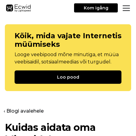
Kom igång
Kõik, mida vajate Internetis
müümiseks
Looge veebipood mõne minutiga, et müüa
veebisaidil, sotsiaalmeedias või turgudel.
Loo pood
‹ Blogi avalehele
Kuidas aidata oma