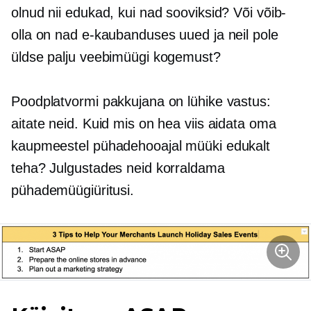
olnud nii edukad, kui nad sooviksid? Või võib-
olla on nad e-kaubanduses uued ja neil pole
üldse palju veebimüügi kogemust?
Poodplatvormi pakkujana on lühike vastus:
aitate neid. Kuid mis on hea viis aidata oma
kaupmeestel pühadehooajal müüki edukalt
teha? Julgustades neid korraldama
pühademüügiüritusi.