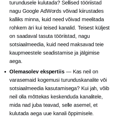
turundusele kulutada? Sellised tööriistad
nagu Google AdWords võivad kiirustades
kalliks minna, kuid need võivad meelitada
rohkem äri kui teised kanalid. Teisest küljest
on saadaval tasuta tööriistad, nagu
sotsiaalmeedia, kuid need maksavad teie
kaupmeestele seadistamise ja jälgimise
aega.
Olemasolev ekspertiis
— Kas neil on
varasemaid kogemusi turunduskanalite või
sotsiaalmeedia kasutamisega? Kui jah, võib
neil olla mõttekas keskenduda kanalitele,
mida nad juba teavad, selle asemel, et
kulutada aega uue kanali õppimisele.