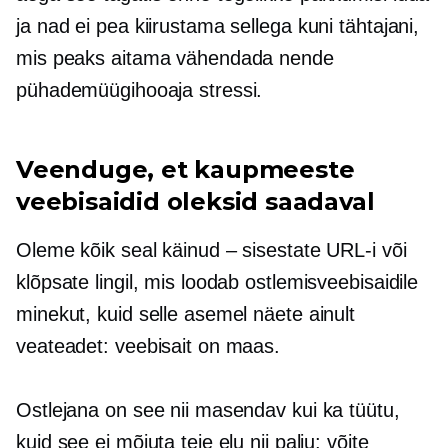
ja nad ei pea kiirustama sellega kuni tähtajani,
mis peaks aitama vähendada nende
pühademüügihooaja stressi.
Veenduge, et kaupmeeste
veebisaidid oleksid saadaval
Oleme kõik seal käinud – sisestate URL-i või
klõpsate lingil, mis loodab ostlemisveebisaidile
minekut, kuid selle asemel näete ainult
veateadet: veebisait on maas.
Ostlejana on see nii masendav kui ka tüütu,
kuid see ei mõjuta teie elu nii palju: võite