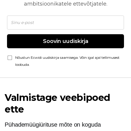
ambitsioonikatele ettevõtjatele.
Soovin uudiskirja
Nõustun Ecwidi uudiskirja saamisega. Võin igal ajal tellimusest
loobuda.
Valmistage veebipoed
ette
Pühademüügiürituse mõte on koguda