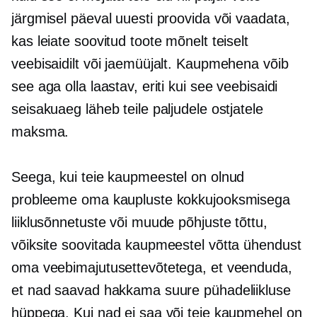
järgmisel päeval uuesti proovida või vaadata,
kas leiate soovitud toote mõnelt teiselt
veebisaidilt või jaemüüjalt. Kaupmehena võib
see aga olla laastav, eriti kui see veebisaidi
seisakuaeg läheb teile paljudele ostjatele
maksma.
Seega, kui teie kaupmeestel on olnud
probleeme oma kaupluste kokkujooksmisega
liiklusõnnetuste või muude põhjuste tõttu,
võiksite soovitada kaupmeestel võtta ühendust
oma veebimajutusettevõtetega, et veenduda,
et nad saavad hakkama suure pühadeliikluse
hüppega. Kui nad ei saa või teie kaupmehel on