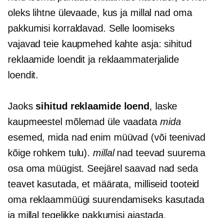
oleks lihtne ülevaade, kus ja millal nad oma
pakkumisi korraldavad. Selle loomiseks
vajavad teie kaupmehed kahte asja: sihitud
reklaamide loendit ja reklaammaterjalide
loendit.
Jaoks
sihitud reklaamide loend
, laske
kaupmeestel mõlemad üle vaadata
mida
esemed, mida nad enim müüvad (või teenivad
kõige rohkem tulu).
millal
nad teevad suurema
osa oma müügist. Seejärel saavad nad seda
teavet kasutada, et määrata, milliseid tooteid
oma reklaammüügi suurendamiseks kasutada
ja millal tegelikke pakkumisi ajastada.