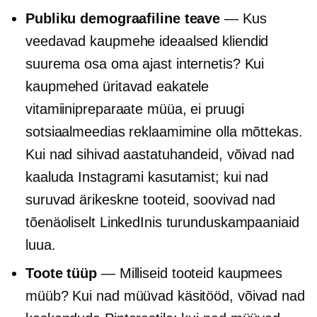
Publiku demograafiline teave
— Kus
veedavad kaupmehe ideaalsed kliendid
suurema osa oma ajast internetis? Kui
kaupmehed üritavad eakatele
vitamiinipreparaate müüa, ei pruugi
sotsiaalmeedias reklaamimine olla mõttekas.
Kui nad sihivad aastatuhandeid, võivad nad
kaaluda Instagrami kasutamist; kui nad
suruvad
ärikeskne
tooteid, soovivad nad
tõenäoliselt LinkedInis turunduskampaaniaid
luua.
Toote tüüp
— Milliseid tooteid kaupmees
müüb? Kui nad müüvad käsitööd, võivad nad