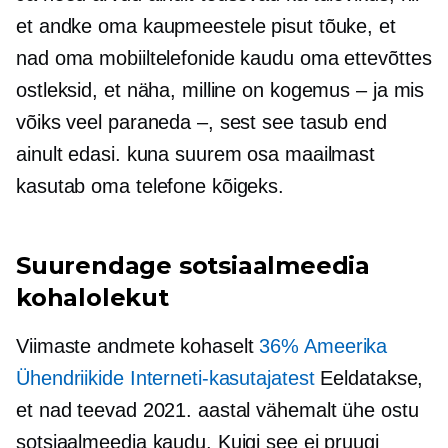
et andke oma kaupmeestele pisut tõuke, et
nad oma mobiiltelefonide kaudu oma ettevõttes
ostleksid, et näha, milline on kogemus – ja mis
võiks veel paraneda –, sest see tasub end
ainult edasi. kuna suurem osa maailmast
kasutab oma telefone kõigeks.
Suurendage sotsiaalmeedia
kohalolekut
Viimaste andmete kohaselt
36% Ameerika
Ühendriikide Interneti-kasutajatest
Eeldatakse,
et nad teevad 2021. aastal vähemalt ühe ostu
sotsiaalmeedia kaudu. Kuigi see ei pruugi