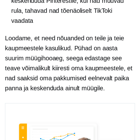
keskenduda Pinterestile; kui nad müüvad
rula, tahavad nad tõenäoliselt TikToki
vaadata
Loodame, et need nõuanded on teile ja teie
kaupmeestele kasulikud. Pühad on aasta
suurim müügihooaeg, seega edastage see
teave võimalikult kiiresti oma kaupmeestele, et
nad saaksid oma pakkumised eelnevalt paika
panna ja keskenduda ainult müügile.