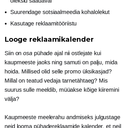
oleksid saadaval
Suurendage sotsiaalmeedia kohalolekut
Kasutage reklaamitööriistu
Looge reklaamikalender
Siin on
osa
pühade ajal nii ostlejate kui
kaupmeeste jaoks ning samuti on palju, mida
hoida. Millised olid selle promo üksikasjad?
Millal on teatud vedaja tarnetähtaeg? Mis
suurus sulle meeldib, müüakse kõige kiiremini
välja?
Kaupmeeste meelerahu andmiseks julgustage
neid looma pühadereklaamide kalender, et neil