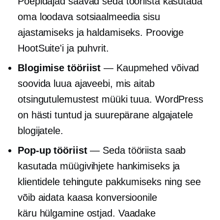
Poepidajad saavad seda tööriista kasutada
oma loodava sotsiaalmeedia sisu
ajastamiseks ja haldamiseks. Proovige
HootSuite'i ja puhvrit.
Blogimise tööriist
— Kaupmehed võivad
soovida luua ajaveebi, mis aitab
otsingutulemustest müüki tuua. WordPress
on hästi tuntud ja suurepärane algajatele
blogijatele.
Pop-up
tööriist
— Seda tööriista saab
kasutada müügivihjete hankimiseks ja
klientidele tehingute pakkumiseks ning see
võib aidata kaasa konversioonile
käru hülgamine
ostjad. Vaadake