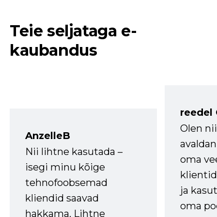
Teie seljataga e-
kaubandus
reedel
Olen ni
AnzelleB
avaldan
Nii lihtne kasutada –
oma vee
isegi minu kõige
klienti
tehnofoobsemad
ja kasu
kliendid saavad
oma poe
hakkama. Lihtne