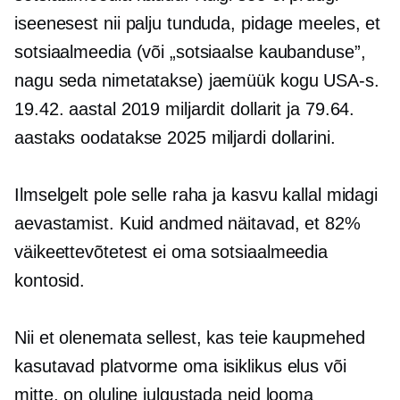
iseenesest nii palju tunduda, pidage meeles, et
sotsiaalmeedia (või „sotsiaalse kaubanduse”,
nagu seda nimetatakse) jaemüük kogu USA-s.
19.42. aastal 2019 miljardit dollarit ja 79.64.
aastaks oodatakse 2025 miljardi dollarini.
Ilmselgelt pole selle raha ja kasvu kallal midagi
aevastamist. Kuid andmed näitavad, et 82%
väikeettevõtetest ei oma sotsiaalmeedia
kontosid.
Nii et olenemata sellest, kas teie kaupmehed
kasutavad platvorme oma isiklikus elus või
mitte, on oluline julgustada neid looma