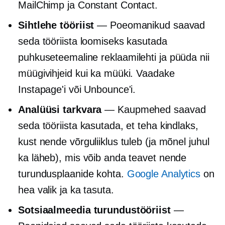
MailChimp ja Constant Contact.
Sihtlehe tööriist
— Poeomanikud saavad
seda tööriista loomiseks kasutada
puhkuseteemaline
reklaamilehti ja püüda nii
müügivihjeid kui ka müüki. Vaadake
Instapage'i või Unbounce'i.
Analüüsi tarkvara
— Kaupmehed saavad
seda tööriista kasutada, et teha kindlaks,
kust nende võrguliiklus tuleb (ja mõnel juhul
ka läheb), mis võib anda teavet nende
turundusplaanide kohta.
Google Analytics
on
hea valik ja ka tasuta.
Sotsiaalmeedia turundustööriist
—