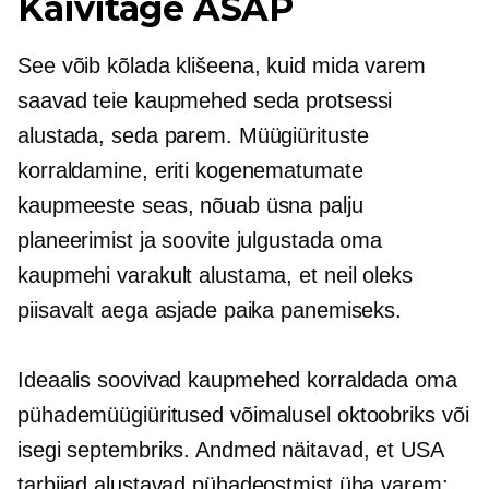
Käivitage ASAP
See võib kõlada klišeena, kuid mida varem
saavad teie kaupmehed seda protsessi
alustada, seda parem. Müügiürituste
korraldamine, eriti kogenematumate
kaupmeeste seas, nõuab üsna palju
planeerimist ja soovite julgustada oma
kaupmehi varakult alustama, et neil oleks
piisavalt aega asjade paika panemiseks.
Ideaalis soovivad kaupmehed korraldada oma
pühademüügiüritused võimalusel oktoobriks või
isegi septembriks. Andmed näitavad, et USA
tarbijad alustavad pühadeostmist üha varem: