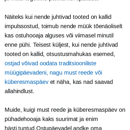
Näiteks kui nende juhtivad tooted on kallid
impulssostud, toimub nende müük tõenäoliselt
kas ostuhooaja alguses või viimasel minutil
enne pühi. Teisest küljest, kui nende juhtivad
tooted on kallid,
otsustusmahukas
esemed,
ostjad võivad oodata traditsiooniliste
müügipäevadeni, nagu must reede või
küberesmaspäev
et näha, kas nad saavad
allahindlust.
Muide, kuigi must reede ja küberesmaspäev on
pühadehooaja kaks suurimat ja enim
hästi tuntud
Ostupäevadel andke oma