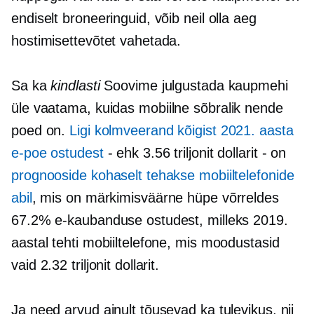
endiselt broneeringuid, võib neil olla aeg
hostimisettevõtet vahetada.
Sa ka
kindlasti
Soovime julgustada kaupmehi
üle vaatama, kuidas
mobiilne sõbralik
nende
poed on.
Ligi
kolmveerand
kõigist 2021. aasta
e-poe ostudest
- ehk 3.56 triljonit dollarit - on
prognooside kohaselt tehakse mobiiltelefonide
abil
, mis on märkimisväärne hüpe võrreldes
67.2% e-kaubanduse ostudest, milleks 2019.
aastal tehti mobiiltelefone, mis moodustasid
vaid 2.32 triljonit dollarit.
Ja need arvud ainult tõusevad ka tulevikus, nii