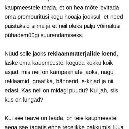
kaupmeestele teada, et on hea mõte levitada
oma promoüritusi kogu hooaja jooksul, et need
paistaksid silma ja et neil oleks palju võimalusi
pühademüügi suurendamiseks.
Nüüd selle jaoks
reklaammaterjalide loend
,
laske oma kaupmeestel koguda kokku kõik
asjad, mis neil on kampaaniate jaoks, nagu
reklaamid, graafika, bännerid, e-kirjad ja nii
edasi. Kas neil on midagi puudu? Kui jah, siis
kus on lüngad?
Kui see teave on teada, on teie kaupmeestel
aega see tagatis enne tegelikke pakkumisi luua