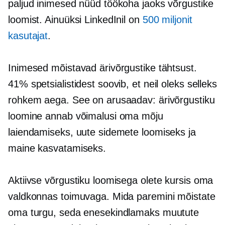
paljud inimesed nüüd töökoha jaoks võrgustike
loomist. Ainuüksi LinkedInil on
500 miljonit
kasutajat
.
Inimesed mõistavad ärivõrgustike tähtsust.
41% spetsialistidest soovib, et neil oleks selleks
rohkem aega. See on arusaadav: ärivõrgustiku
loomine annab võimalusi oma mõju
laiendamiseks, uute sidemete loomiseks ja
maine kasvatamiseks.
Aktiivse võrgustiku loomisega olete kursis oma
valdkonnas toimuvaga. Mida paremini mõistate
oma turgu, seda enesekindlamaks muutute