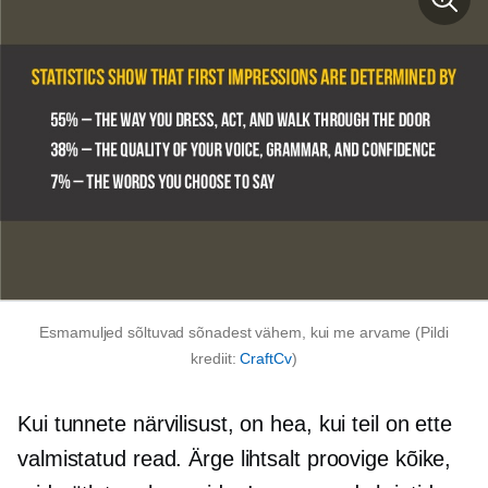
Esmamuljed sõltuvad sõnadest vähem, kui me arvame (Pildi
krediit:
CraftCv
)
Kui tunnete närvilisust, on hea, kui teil on ette
valmistatud read. Ärge lihtsalt proovige kõike,