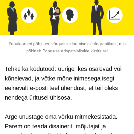
Populaarsed põhjused võrgustike loomiseks infograafikust, mis
põhineb Populuse ärispetsialistide küsitlusel
Tehke ka kodutööd: uurige, kes osalevad või
kõnelevad, ja võtke mõne inimesega isegi
eelnevalt e-posti teel ühendust, et teil oleks
nendega üritusel ühisosa.
Ärge unustage oma võrku mitmekesistada.
Parem on teada disainerit, mõjutajat ja