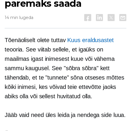
paremaks saada
14 min lugeda
Tõenäoliselt olete tuttav
Kuus eraldusastet
teooria. See viitab sellele, et igaüks on
maailmas igast inimesest kuue või vähema
sammu kaugusel. See "sõbra sõbra" kett
tähendab, et te "tunnete" sõna otseses mõttes
kõiki inimesi, kes võivad teie ettevõtte jaoks
abiks olla või sellest huvitatud olla.
Jääb vaid need üles leida ja nendega side luua.