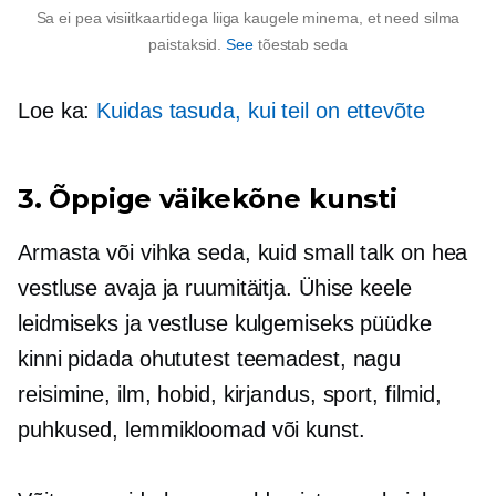
Sa ei pea visiitkaartidega liiga kaugele minema, et need silma
paistaksid.
See
tõestab seda
Loe ka:
Kuidas tasuda, kui teil on ettevõte
3. Õppige väikekõne kunsti
Armasta või vihka seda, kuid small talk on hea
vestluse avaja ja ruumitäitja. Ühise keele
leidmiseks ja vestluse kulgemiseks püüdke
kinni pidada ohututest teemadest, nagu
reisimine, ilm, hobid, kirjandus, sport, filmid,
puhkused, lemmikloomad või kunst.