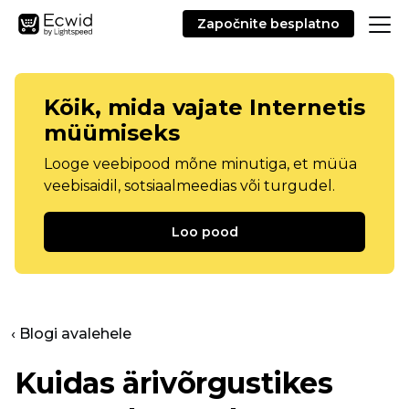
Započnite besplatno
Kõik, mida vajate Internetis
müümiseks
Looge veebipood mõne minutiga, et müüa
veebisaidil, sotsiaalmeedias või turgudel.
Loo pood
‹ Blogi avalehele
Kuidas ärivõrgustikes