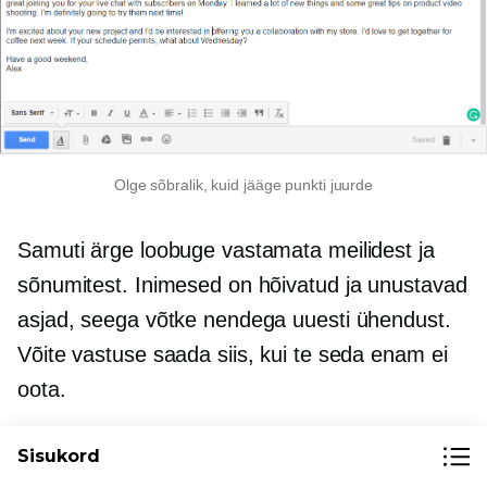
Olge sõbralik, kuid jääge punkti juurde
Samuti ärge loobuge vastamata meilidest ja
sõnumitest. Inimesed on hõivatud ja unustavad
asjad, seega võtke nendega uuesti ühendust.
Võite vastuse saada siis, kui te seda enam ei
oota.
Sisukord
Mida olete tõhusa ärivõrgustiku kohta õppinud: