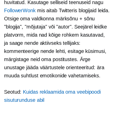
huvitatud. Kasutage selliseid teenuseid nagu
FollowerWonk
mis aitab Twitteris blogijaid leida.
Otsige oma valdkonna märksõnu + sõnu
"blogija", "mõjutaja" või "autor". Seejärel leidke
platvorm, mida nad kõige rohkem kasutavad,
ja saage nende aktiivseks tellijaks:
kommenteerige nende lehti, esitage küsimusi,
märgistage neid oma postitustes. Ärge
unustage jääda
väärtustele orienteeritud:
ära
muuda suhtlust emotikonide vahetamiseks.
Seotud:
Kuidas reklaamida oma veebipoodi
sisuturunduse abil