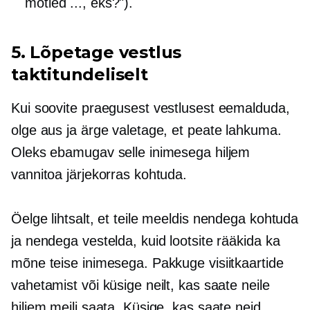
mõtled ..., eks?").
5. Lõpetage vestlus
taktitundeliselt
Kui soovite praegusest vestlusest eemalduda,
olge aus ja ärge valetage, et peate lahkuma.
Oleks ebamugav selle inimesega hiljem
vannitoa järjekorras kohtuda.
Öelge lihtsalt, et teile meeldis nendega kohtuda
ja nendega vestelda, kuid lootsite rääkida ka
mõne teise inimesega. Pakkuge visiitkaartide
vahetamist või küsige neilt, kas saate neile
hiljem meili saata. Küsige, kas saate neid