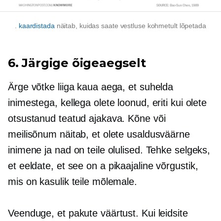
.
kaardistada
näitab, kuidas saate vestluse kohmetult lõpetada
6. Järgige õigeaegselt
Ärge võtke liiga kaua aega, et suhelda
inimestega, kellega olete loonud, eriti kui olete
otsustanud teatud ajakava. Kõne või
meilisõnum näitab, et olete usaldusväärne
inimene ja nad on teile olulised. Tehke selgeks,
et eeldate, et see on a
pikaajaline
võrgustik,
mis on kasulik teile mõlemale.
Veenduge, et pakute väärtust. Kui leidsite