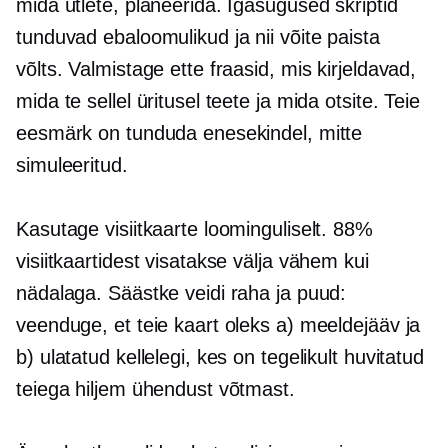
mida ütlete, planeerida. Igasugused skriptid
tunduvad ebaloomulikud ja nii võite paista
võlts. Valmistage ette fraasid, mis kirjeldavad,
mida te sellel üritusel teete ja mida otsite. Teie
eesmärk on tunduda enesekindel, mitte
simuleeritud.
Kasutage visiitkaarte loominguliselt. 88%
visiitkaartidest visatakse välja vähem kui
nädalaga. Säästke veidi raha ja puud:
veenduge, et teie kaart oleks a) meeldejääv ja
b) ulatatud kellelegi, kes on tegelikult huvitatud
teiega hiljem ühendust võtmast.