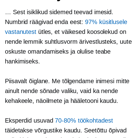
… Sest isiklikud sidemed teevad imesid.
Numbrid räägivad enda eest:
97% küsitlusele
vastanutest
ütles, et väikesed koosolekud on
nende lemmik suhtlusvorm ärivestlusteks, uute
oskuste omandamiseks ja olulise teabe
hankimiseks.
Piisavalt õiglane. Me tõlgendame inimesi mitte
ainult nende sõnade valiku, vaid ka nende
kehakeele, näoilmete ja hääletooni kaudu.
Eksperdid usuvad
70-80%
töökohtadest
täidetakse võrgustike kaudu. Seetõttu õpivad