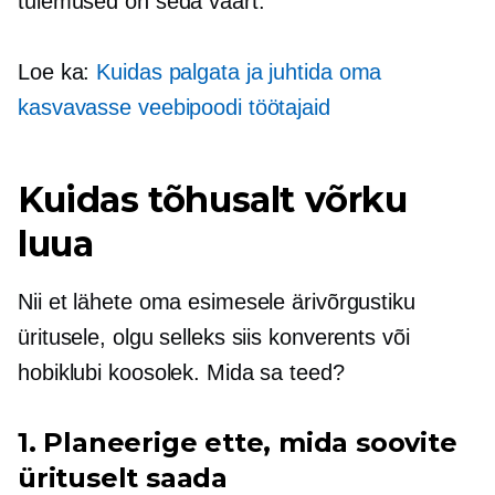
tulemused on seda väärt.
Loe ka:
Kuidas palgata ja juhtida oma
kasvavasse veebipoodi töötajaid
Kuidas tõhusalt võrku
luua
Nii et lähete oma esimesele ärivõrgustiku
üritusele, olgu selleks siis konverents või
hobiklubi koosolek. Mida sa teed?
1. Planeerige ette, mida soovite
ürituselt saada