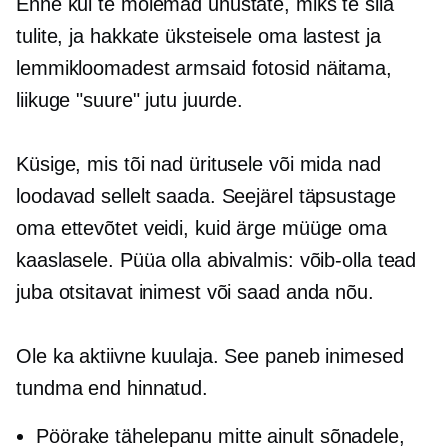
Enne kui te mõlemad unustate, miks te siia
tulite, ja hakkate üksteisele oma lastest ja
lemmikloomadest armsaid fotosid näitama,
liikuge "suure" jutu juurde.
Küsige, mis tõi nad üritusele või mida nad
loodavad sellelt saada. Seejärel täpsustage
oma ettevõtet veidi, kuid ärge müüge oma
kaaslasele. Püüa olla abivalmis: võib-olla tead
juba otsitavat inimest või saad anda nõu.
Ole ka aktiivne kuulaja. See paneb inimesed
tundma end hinnatud.
Pöörake tähelepanu mitte ainult sõnadele,