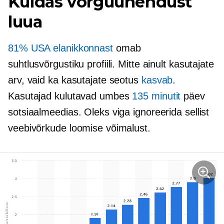
Kuidas võrguühendust
luua
81% USA elanikkonnast
omab
suhtlusvõrgustiku profiili. Mitte ainult kasutajate
arv, vaid ka kasutajate seotus
kasvab
.
Kasutajad kulutavad umbes
135 minutit
päev
sotsiaalmeedias. Oleks viga ignoreerida sellist
veebivõrkude loomise võimalust.