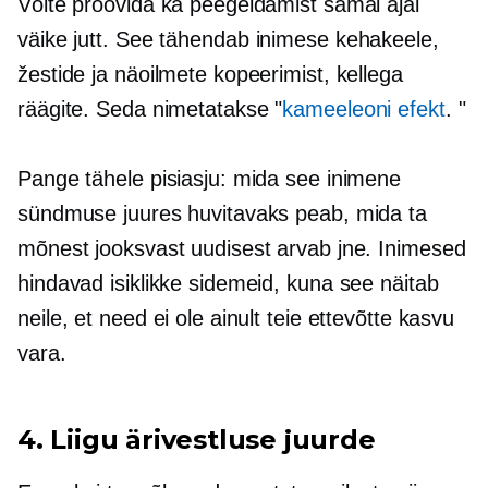
Võite proovida ka peegeldamist samal ajal
väike jutt.
See tähendab inimese kehakeele,
žestide ja näoilmete kopeerimist, kellega
räägite. Seda nimetatakse "
kameeleoni efekt
. "
Pange tähele pisiasju: mida see inimene
sündmuse juures huvitavaks peab, mida ta
mõnest jooksvast uudisest arvab jne. Inimesed
hindavad isiklikke sidemeid, kuna see näitab
neile, et need ei ole ainult teie ettevõtte kasvu
vara.
4. Liigu ärivestluse juurde