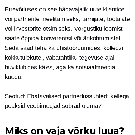
Ettevõtluses on see hädavajalik uute klientide
või partnerite meelitamiseks, tarnijate, töötajate
või investorite otsimiseks. Võrgustiku loomist
saate õppida konverentsil või ärikohtumistel.
Seda saad teha ka ühistööruumides, kolledži
kokkutulekutel, vabatahtliku tegevuse ajal,
huviklubides käies, aga ka sotsiaalmeedia
kaudu.
Seotud: Ebatavalised partnerlussuhted: kellega
peaksid veebimüüjad sõbrad olema?
Miks on vaja võrku luua?