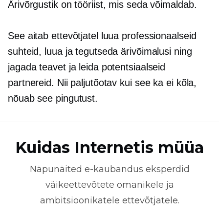
Ärivõrgustik on tööriist, mis seda võimaldab.
See aitab ettevõtjatel luua professionaalseid
suhteid, luua ja tegutseda ärivõimalusi ning
jagada teavet ja leida potentsiaalseid
partnereid. Nii paljutõotav kui see ka ei kõla,
nõuab see pingutust.
Kuidas Internetis müüa
Näpunäited
e-kaubandus
eksperdid
väikeettevõtete omanikele ja
ambitsioonikatele ettevõtjatele.