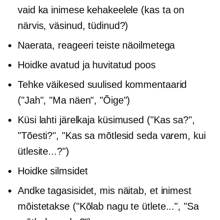
vaid ka inimese kehakeelele (kas ta on
närvis, väsinud, tüdinud?)
Naerata, reageeri teiste näoilmetega
Hoidke avatud ja huvitatud poos
Tehke väikesed suulised kommentaarid
("Jah", "Ma näen", "Õige")
Küsi lahti
järelkaja
küsimused ("Kas sa?",
"Tõesti?", "Kas sa mõtlesid seda varem, kui
ütlesite...?")
Hoidke silmsidet
Andke tagasisidet, mis näitab, et inimest
mõistetakse ("Kõlab nagu te ütlete...", "Sa