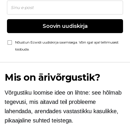
Soovin uudiskirja
Nõustun Ecwidi uudiskirja saamisega. Võin igal ajal tellimusest
loobuda.
Mis on ärivõrgustik?
Võrgustiku loomise idee on lihtne: see hõlmab
tegevusi, mis aitavad teil probleeme
lahendada, arendades vastastikku kasulikke,
pikaajaline
suhted teistega.