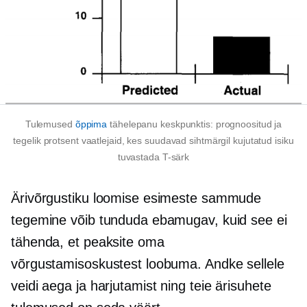
Tulemused
õppima
tähelepanu keskpunktis: prognoositud ja
tegelik protsent vaatlejaid, kes suudavad sihtmärgil kujutatud isiku
tuvastada
T-särk
Ärivõrgustiku loomise esimeste sammude
tegemine võib tunduda ebamugav, kuid see ei
tähenda, et peaksite oma
võrgustamisoskustest loobuma. Andke sellele
veidi aega ja harjutamist ning teie ärisuhete