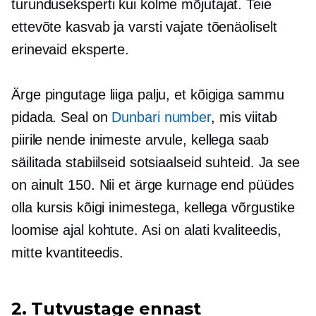
turunduseksperti kui kolme mõjutajat. Teie
ettevõte kasvab ja varsti vajate tõenäoliselt
erinevaid eksperte.
Ärge pingutage liiga palju, et kõigiga sammu
pidada. Seal on
Dunbari number
, mis viitab
piirile nende inimeste arvule, kellega saab
säilitada stabiilseid sotsiaalseid suhteid. Ja see
on ainult 150. Nii et ärge kurnage end püüdes
olla kursis kõigi inimestega, kellega võrgustike
loomise ajal kohtute. Asi on alati kvaliteedis,
mitte kvantiteedis.
2. Tutvustage ennast