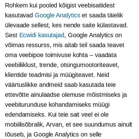
Rohkem kui pooled kõigist veebisaitidest
kasutavad
Google Analytics
et saada täielik
ülevaade sellest, kes nende saite külastavad.
Sest
Ecwidi kasutajad
, Google Analytics on
võimas ressurss, mis aitab teil saada teavet
oma veebipoe toimivuse kohta – vaadata
veebiliiklust, trende, otsingumootoriteavet,
klientide teadmisi ja müügiteavet. Neid
väärtuslikke andmeid saab kasutada teie
ettevõtte ainulaadse olemuse mõistmiseks ja
veebiturunduse kohandamiseks müügi
edendamiseks. Kui teie sait veel ei ole
mobiilisõbralik,
Arvan, et see suundumus ainult
tõuseb, ja Google Analytics on selle