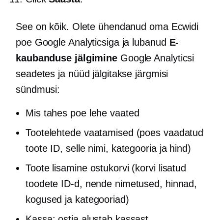
See on kõik. Olete ühendanud oma Ecwidi
poe Google Analyticsiga ja lubanud
E-
kaubanduse jälgimine
Google Analyticsi
seadetes ja nüüd jälgitakse järgmisi
sündmusi:
Mis tahes poe lehe vaated
Tootelehtede vaatamised (poes vaadatud
toote ID, selle nimi, kategooria ja hind)
Toote lisamine ostukorvi (korvi lisatud
toodete ID-d, nende nimetused, hinnad,
kogused ja kategooriad)
Kassa: ostja alustab kassast