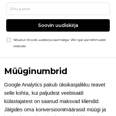
Soovin uudiskirja
Nõustun Ecwidi uudiskirja saamisega. Võin igal ajal tellimusest
loobuda.
Müüginumbrid
Google Analytics pakub üksikasjalikku teavet
selle kohta, kui paljudest veebisaidi
külastajatest on saanud maksvad kliendid.
Jälgides oma konversioonimäärasid müügi ja