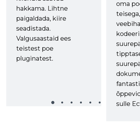
oma poe
hakkama. Lihtne
teisega,
paigaldada, kiire
veebihal
seadistada.
kodeer
Valgusaastaid ees
suurep
teistest poe
tipptas
pluginatest.
suurep
dokume
fantasti
õppevid
sulle Ec