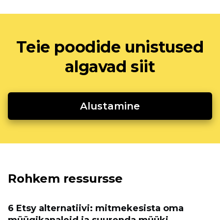
Teie poodide unistused
algavad siit
Alustamine
Rohkem ressursse
6 Etsy alternatiivi: mitmekesista oma
müügikanaleid ja suurenda müüki