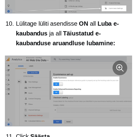
Lülitage lüliti asendisse
ON
all
Luba e-
kaubandus
ja all
Täiustatud e-
kaubanduse aruandluse lubamine:
Click
Säästa
.