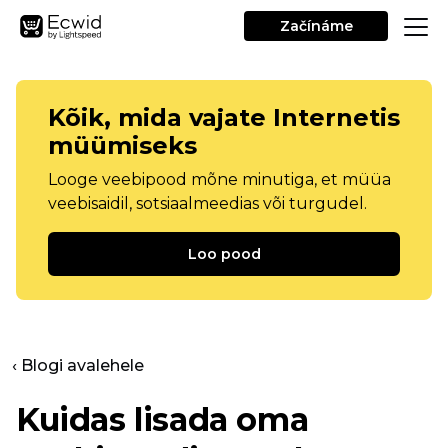
Začínáme
Kõik, mida vajate Internetis
müümiseks
Looge veebipood mõne minutiga, et müüa
veebisaidil, sotsiaalmeedias või turgudel.
Loo pood
‹ Blogi avalehele
Kuidas lisada oma