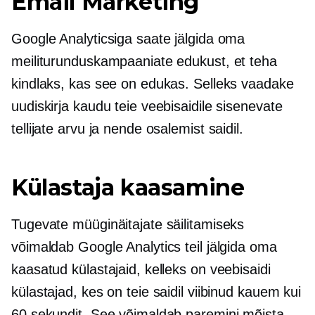
Email Marketing
Google Analyticsiga saate jälgida oma
meiliturunduskampaaniate edukust, et teha
kindlaks, kas see on edukas. Selleks vaadake
uudiskirja kaudu teie veebisaidile sisenevate
tellijate arvu ja nende osalemist saidil.
Külastaja kaasamine
Tugevate müüginäitajate säilitamiseks
võimaldab Google Analytics teil jälgida oma
kaasatud külastajaid, kelleks on veebisaidi
külastajad, kes on teie saidil viibinud kauem kui
60 sekundit. See võimaldab paremini mõista