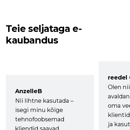
Teie seljataga e-
kaubandus
reedel
Olen ni
AnzelleB
avaldan
Nii lihtne kasutada –
oma vee
isegi minu kõige
klienti
tehnofoobsemad
ja kasu
kliendid saavad