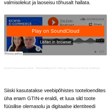
valmisolekut ja laoseisu tõhusalt hallata.
Ecwid
E-kaubandus
show
·
Taskuhääling GS1 USA-ga: rohkem kui lihtsalt vöötkood
Siiski kasutatakse veebipõhistes tooteloendites
üha enam GTIN-e eraldi, et luua sild toote
füüsilise olemasolu ja digitaalse identiteedi