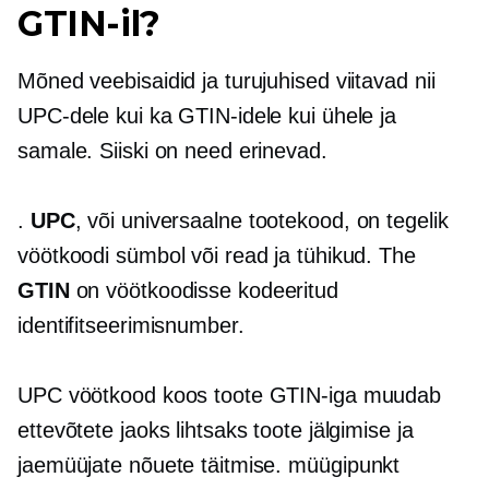
GTIN-il?
Mõned veebisaidid ja turujuhised viitavad nii
UPC-dele kui ka GTIN-idele kui ühele ja
samale. Siiski on need erinevad.
.
UPC
, või universaalne tootekood, on tegelik
vöötkoodi sümbol või read ja tühikud. The
GTIN
on vöötkoodisse kodeeritud
identifitseerimisnumber.
UPC vöötkood koos toote GTIN-iga muudab
ettevõtete jaoks lihtsaks toote jälgimise ja
jaemüüjate nõuete täitmise.
müügipunkt