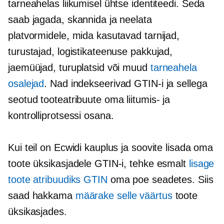
tarneahelas liikumisel ühtse identiteedi. Seda
saab jagada, skannida ja neelata
platvormidele, mida kasutavad tarnijad,
turustajad, logistikateenuse pakkujad,
jaemüüjad, turuplatsid või muud
tarneahela
osalejad
. Nad indekseerivad GTIN-i ja sellega
seotud tooteatribuute oma liitumis- ja
kontrolliprotsessi osana.
Kui teil on Ecwidi kauplus ja soovite lisada oma
toote üksikasjadele GTIN-i, tehke esmalt
lisage
toote atribuudiks GTIN
oma poe seadetes. Siis
saad hakkama
määrake selle väärtus
toote
üksikasjades.