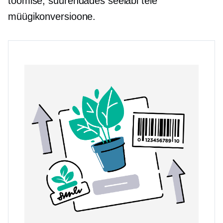
toomise, suurendades seeläbi teie
müügikonversioone.