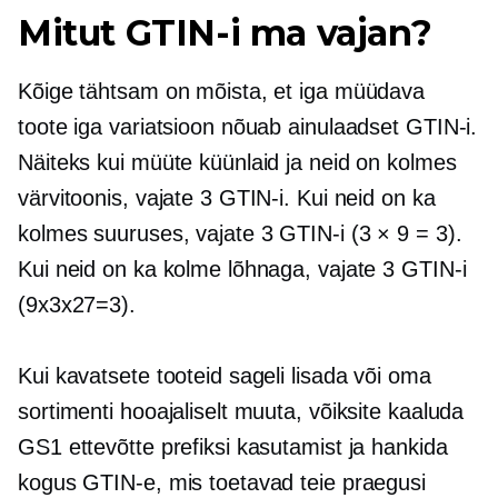
Mitut GTIN-i ma vajan?
Kõige tähtsam on mõista, et iga müüdava
toote iga variatsioon nõuab ainulaadset GTIN-i.
Näiteks kui müüte küünlaid ja neid on kolmes
värvitoonis, vajate 3 GTIN-i. Kui neid on ka
kolmes suuruses, vajate 3 GTIN-i (3 × 9 = 3).
Kui neid on ka kolme lõhnaga, vajate 3 GTIN-i
(9x3x27=3).
Kui kavatsete tooteid sageli lisada või oma
sortimenti hooajaliselt muuta, võiksite kaaluda
GS1 ettevõtte prefiksi kasutamist ja hankida
kogus GTIN-e, mis toetavad teie praegusi