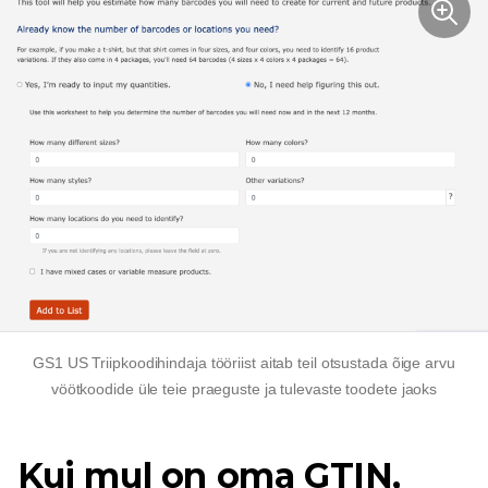
GS1 US Triipkoodihindaja tööriist aitab teil otsustada õige arvu
vöötkoodide üle teie praeguste ja tulevaste toodete jaoks
Kui mul on oma GTIN,