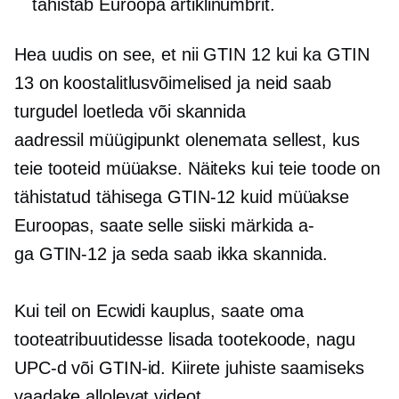
tähistab Euroopa artiklinumbrit.
Hea uudis on see, et nii GTIN 12 kui ka GTIN
13 on koostalitlusvõimelised ja neid saab
turgudel loetleda või skannida
aadressil
müügipunkt
olenemata sellest, kus
teie tooteid müüakse. Näiteks kui teie toode on
tähistatud tähisega
GTIN-12
kuid müüakse
Euroopas, saate selle siiski märkida a-
ga
GTIN-12
ja seda saab ikka skannida.
Kui teil on Ecwidi kauplus, saate oma
tooteatribuutidesse lisada tootekoode, nagu
UPC-d või GTIN-id. Kiirete juhiste saamiseks
vaadake allolevat videot.