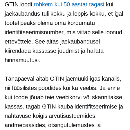
GTIN loodi
rohkem kui 50 aastat tagasi
kui
jaekaubandus tuli kokku ja leppis kokku, et igal
tootel peaks olema oma kordumatu
identifitseerimisnumber, mis viitab selle loonud
ettevõttele. See aitas jaekaubandusel
kiirendada kassasse jõudmist ja hallata
hinnamuutusi.
Tänapäeval aitab GTIN jaemüüki igas kanalis,
nii füüsilistes poodides kui ka veebis. Ja enne
kui toode jõuab teie veebikorvi või skannitakse
kassas, tagab GTIN kauba identifitseerimise ja
nähtavuse kõigis arvutisüsteemides,
andmebaasides, otsingutulemustes ja