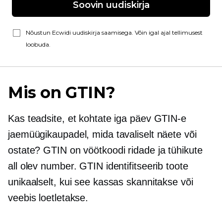
Soovin uudiskirja
Nõustun Ecwidi uudiskirja saamisega. Võin igal ajal tellimusest
loobuda.
Mis on GTIN?
Kas teadsite, et kohtate iga päev GTIN-e
jaemüügikaupadel, mida tavaliselt näete või
ostate? GTIN on vöötkoodi ridade ja tühikute
all olev number. GTIN identifitseerib toote
unikaalselt, kui see kassas skannitakse või
veebis loetletakse.