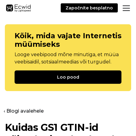
Započnite besplatno
Kõik, mida vajate Internetis
müümiseks
Looge veebipood mõne minutiga, et müüa
veebisaidil, sotsiaalmeedias või turgudel.
Loo pood
‹ Blogi avalehele
Kuidas GS1 GTIN-id