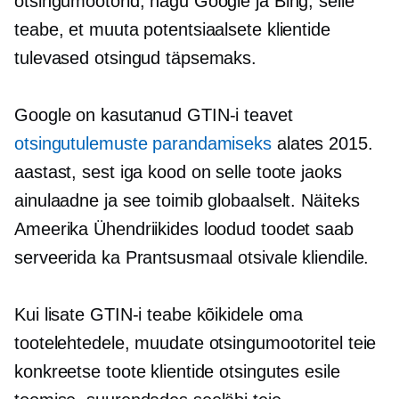
otsingumootorid, nagu Google ja Bing, selle
teabe, et muuta potentsiaalsete klientide
tulevased otsingud täpsemaks.
Google on kasutanud GTIN-i teavet
otsingutulemuste parandamiseks
alates 2015.
aastast, sest iga kood on selle toote jaoks
ainulaadne ja see toimib globaalselt. Näiteks
Ameerika Ühendriikides loodud toodet saab
serveerida ka Prantsusmaal otsivale kliendile.
Kui lisate GTIN-i teabe kõikidele oma
tootelehtedele, muudate otsingumootoritel teie
konkreetse toote klientide otsingutes esile