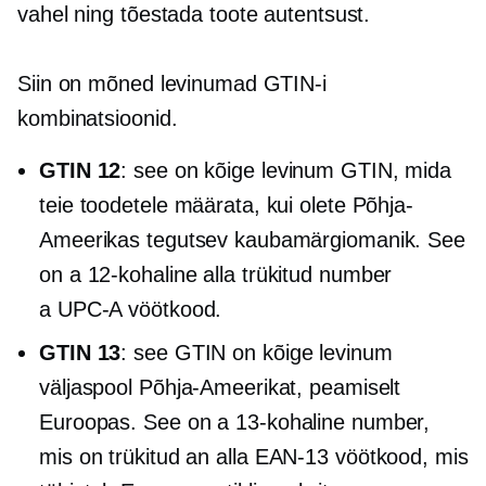
vahel ning tõestada toote autentsust.
Siin on mõned levinumad GTIN-i
kombinatsioonid.
GTIN 12
: see on kõige levinum GTIN, mida
teie toodetele määrata, kui olete Põhja-
Ameerikas tegutsev kaubamärgiomanik. See
on a
12-kohaline
alla trükitud number
a
UPC-A
vöötkood.
GTIN 13
: see GTIN on kõige levinum
väljaspool Põhja-Ameerikat, peamiselt
Euroopas. See on a
13-kohaline
number,
mis on trükitud an alla
EAN-13
vöötkood, mis