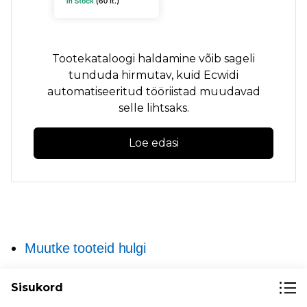
Tootekataloogi haldamine võib sageli
tunduda hirmutav, kuid Ecwidi
automatiseeritud tööriistad muudavad
selle lihtsaks.
Loe edasi
Muutke tooteid hulgi
Kõik, mida pead teadma laohaldustarkvara
Sisukord
kohta (+ 5 parimat lahendust)