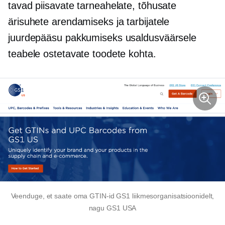
tavad piisavate tarneahelate, tõhusate
ärisuhete arendamiseks ja tarbijatele
juurdepääsu pakkumiseks usaldusväärsele
teabele ostetavate toodete kohta.
Veenduge, et saate oma GTIN-id GS1 liikmesorganisatsioonidelt,
nagu GS1 USA