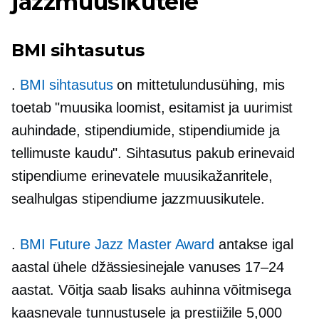
jazzmuusikutele
BMI sihtasutus
.
BMI sihtasutus
on mittetulundusühing, mis
toetab "muusika loomist, esitamist ja uurimist
auhindade, stipendiumide, stipendiumide ja
tellimuste kaudu". Sihtasutus pakub erinevaid
stipendiume erinevatele muusikažanritele,
sealhulgas stipendiume jazzmuusikutele.
.
BMI Future Jazz Master Award
antakse igal
aastal ühele džässiesinejale vanuses 17–24
aastat. Võitja saab lisaks auhinna võitmisega
kaasnevale tunnustusele ja prestiižile 5,000