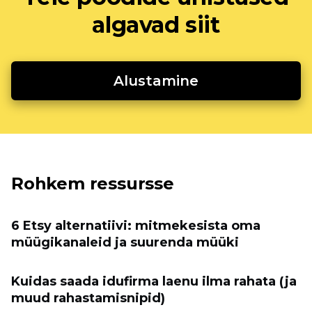
algavad siit
Alustamine
Rohkem ressursse
6 Etsy alternatiivi: mitmekesista oma
müügikanaleid ja suurenda müüki
Kuidas saada idufirma laenu ilma rahata (ja
muud rahastamisnipid)