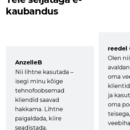
kaubandus
reedel
Olen ni
AnzelleB
avaldan
Nii lihtne kasutada –
oma vee
isegi minu kõige
klienti
tehnofoobsemad
ja kasu
kliendid saavad
oma poe
hakkama. Lihtne
teisega,
paigaldada, kiire
veebihal
seadistada.