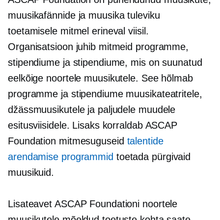
muusikafännide ja muusika tuleviku
toetamisele mitmel erineval viisil.
Organisatsioon juhib mitmeid programme,
stipendiume ja stipendiume, mis on suunatud
eelkõige noortele muusikutele. See hõlmab
programme ja stipendiume muusikateatritele,
džässmuusikutele ja paljudele muudele
esitusviisidele. Lisaks korraldab ASCAP
Foundation mitmesuguseid
talentide
arendamise programmid
toetada pürgivaid
muusikuid.
Lisateavet ASCAP Foundationi noortele
muusikutele mõeldud toetuste kohta saate