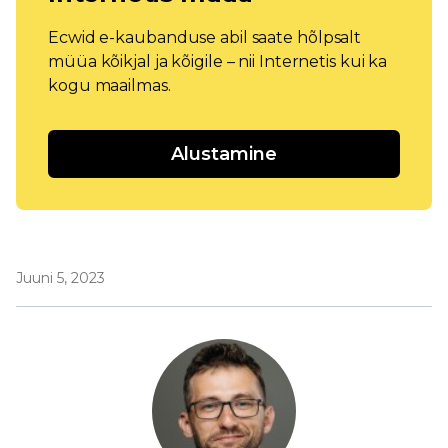
Ecwid e-kaubanduse abil saate hõlpsalt
müüa kõikjal ja kõigile – nii Internetis kui ka
kogu maailmas.
Alustamine
Juuni 5, 2023