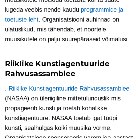
lugeda veebis nende kaudu
programmide ja
toetuste leht
. Organisatsiooni auhinnad on
ulatuslikud, mis tähendab, et noortele
muusikutele on palju suurepäraseid võimalusi.
Riiklike Kunstiagentuuride
Rahvusassamblee
.
Riiklike Kunstiagentuuride Rahvusassamblee
(NASAA) on üleriigiline
mittetulunduslik
mis
propageerib kunsti ja toetab kohalikke
kunstiagentuure. NASAA toetab igat tüüpi
kunsti, sealhulgas kõiki muusika vorme.
Organisatsioon sponsoreeris varem iga-aastast