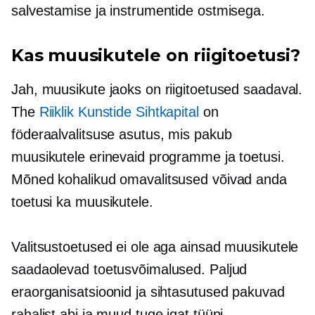
salvestamise ja instrumentide ostmisega.
Kas muusikutele on riigitoetusi?
Jah, muusikute jaoks on riigitoetused saadaval.
The
Riiklik Kunstide Sihtkapital
on
föderaalvalitsuse asutus, mis pakub
muusikutele erinevaid programme ja toetusi.
Mõned kohalikud omavalitsused võivad anda
toetusi ka muusikutele.
Valitsustoetused ei ole aga ainsad muusikutele
saadaolevad toetusvõimalused. Paljud
eraorganisatsioonid ja sihtasutused pakuvad
rahalist abi ja muud tuge igat tüüpi