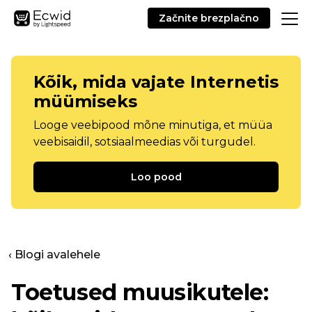
Začnite brezplačno
Kõik, mida vajate Internetis
müümiseks
Looge veebipood mõne minutiga, et müüa
veebisaidil, sotsiaalmeedias või turgudel.
Loo pood
‹ Blogi avalehele
Toetused muusikutele: