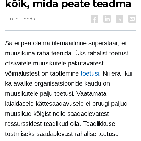
kõik, mida peate teadma
11 min lugeda
Sa ei pea olema ülemaailmne superstaar, et
muusikuna raha teenida. Üks rahalist toetust
otsivatele muusikutele pakutavatest
võimalustest on taotlemine
toetusi
. Nii era- kui
ka avalike organisatsioonide kaudu on
muusikutele palju toetusi. Vaatamata
laialdasele kättesaadavusele ei pruugi paljud
muusikud kõigist neile saadaolevatest
ressurssidest teadlikud olla. Teadlikkuse
tõstmiseks saadaolevast rahalise toetuse