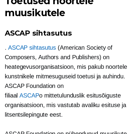
Toetused noortele
muusikutele
ASCAP sihtasutus
.
ASCAP sihtasutus
(American Society of
Composers, Authors and Publishers) on
heategevusorganisatsioon, mis pakub noortele
kunstnikele mitmesuguseid toetusi ja auhindu.
ASCAP Foundation on
filiaal
ASCAP
o
mittetulunduslik
esitusõiguste
organisatsioon, mis vastutab avaliku esituse ja
litsentsilepingute eest.
ASCAP Foundation on pühendunud muusikute,