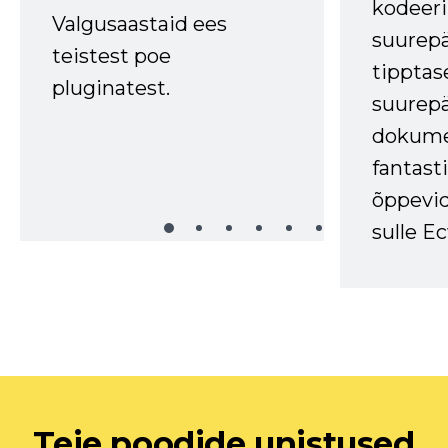
kodeer
Valgusaastaid ees
suurep
teistest poe
tipptas
pluginatest.
suurep
dokume
fantasti
õppevid
sulle Ec
Teie poodide unistused