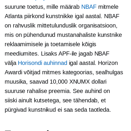
suurune toetus, mille määrab
NBAF
mitmele
Atlanta piirkond
kunstnikke igal aastal. NBAF
on rahvuslik
mittetulunduslik
organisatsioon,
mis on pühendunud mustanahaliste kunstnike
reklaamimisele ja toetamisele kõigis
meediumites. Lisaks APF-ile jagab NBAF
välja
Horisondi auhinnad
igal aastal. Horizon
Awardi võitjad mitmes kategoorias, sealhulgas
muusika, saavad 10,000 XNUMX dollari
suuruse rahalise preemia. See auhind on
siiski
ainult kutsetega,
see tähendab, et
pürgivad kunstnikud ei saa seda taotleda.