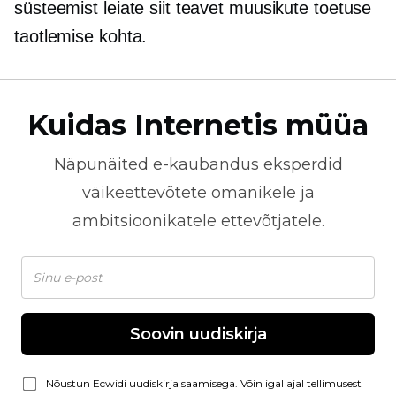
süsteemist leiate siit teavet muusikute toetuse
taotlemise kohta.
Kuidas Internetis müüa
Näpunäited
e-kaubandus
eksperdid
väikeettevõtete omanikele ja
ambitsioonikatele ettevõtjatele.
Soovin uudiskirja
Nõustun Ecwidi uudiskirja saamisega. Võin igal ajal tellimusest