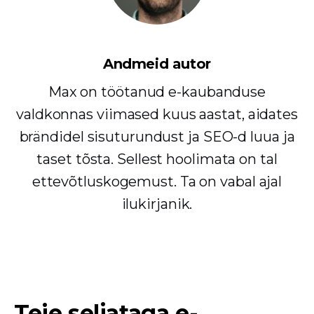
Andmeid autor
Max on töötanud e-kaubanduse
valdkonnas viimased kuus aastat, aidates
brändidel sisuturundust ja SEO-d luua ja
taset tõsta. Sellest hoolimata on tal
ettevõtluskogemust. Ta on vabal ajal
ilukirjanik.
Teie seljataga e-