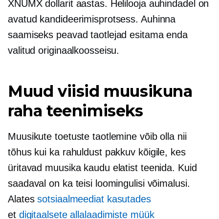
XNUMX dollarit aastas. Helilooja auhindadel on
avatud kandideerimisprotsess. Auhinna
saamiseks peavad taotlejad esitama enda
valitud originaalkoosseisu.
Muud viisid muusikuna
raha teenimiseks
Muusikute toetuste taotlemine võib olla nii
tõhus kui ka rahuldust pakkuv kõigile, kes
üritavad muusika kaudu elatist teenida. Kuid
saadaval on ka teisi loomingulisi võimalusi.
Alates
sotsiaalmeediat kasutades
et
digitaalsete allalaadimiste müük