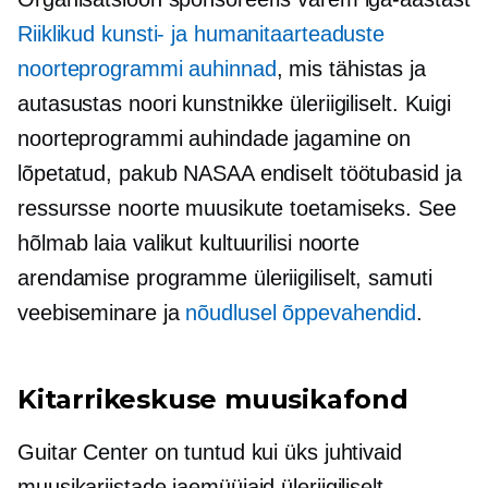
Riiklikud kunsti- ja humanitaarteaduste
noorteprogrammi auhinnad
, mis tähistas ja
autasustas noori kunstnikke üleriigiliselt. Kuigi
noorteprogrammi auhindade jagamine on
lõpetatud, pakub NASAA endiselt töötubasid ja
ressursse noorte muusikute toetamiseks. See
hõlmab laia valikut kultuurilisi noorte
arendamise programme üleriigiliselt, samuti
veebiseminare ja
nõudlusel
õppevahendid
.
Kitarrikeskuse muusikafond
Guitar Center on tuntud kui üks juhtivaid
muusikariistade jaemüüjaid üleriigiliselt.