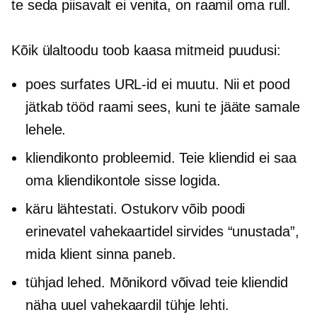
te seda piisavalt ei venita, on raamil oma rull.
Kõik ülaltoodu toob kaasa mitmeid puudusi:
poes surfates URL-id ei muutu. Nii et pood
jätkab tööd raami sees, kuni te jääte samale
lehele.
kliendikonto probleemid. Teie kliendid ei saa
oma kliendikontole sisse logida.
käru lähtestati. Ostukorv võib poodi
erinevatel vahekaartidel sirvides “unustada”,
mida klient sinna paneb.
tühjad lehed. Mõnikord võivad teie kliendid
näha uuel vahekaardil tühje lehti.