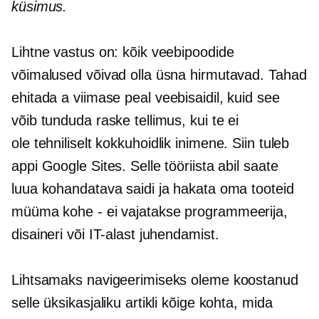
küsimus.
Lihtne vastus on: kõik veebipoodide
võimalused võivad olla üsna hirmutavad. Tahad
ehitada a
viimase peal
veebisaidil, kuid see
võib tunduda raske tellimus, kui te ei
ole
tehniliselt kokkuhoidlik
inimene. Siin tuleb
appi Google Sites. Selle tööriista abil saate
luua kohandatava saidi ja hakata oma tooteid
müüma
kohe - ei
vajatakse programmeerija,
disaineri või IT-alast juhendamist.
Lihtsamaks navigeerimiseks oleme koostanud
selle üksikasjaliku artikli kõige kohta, mida