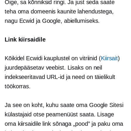
Õige, sa kõnniksid ringi. Ja just seda saate
teha oma domeenis kaunite lahendustega,
nagu Ecwid ja Google, abiellumiseks.
Link kiirsaidile
Kõikidel Ecwidi kauplustel on vitriinid (
Kiirsait
)
juurdepääsetav veebist. Lisaks on neil
indekseeritavad URL-id ja need on täielikult
töökorras.
Ja see on koht, kuhu saate oma Google Sitesi
külastajaid otse peamenüüst saata. Lisage
oma kiirsaidile link sõnaga „pood” ja paku oma