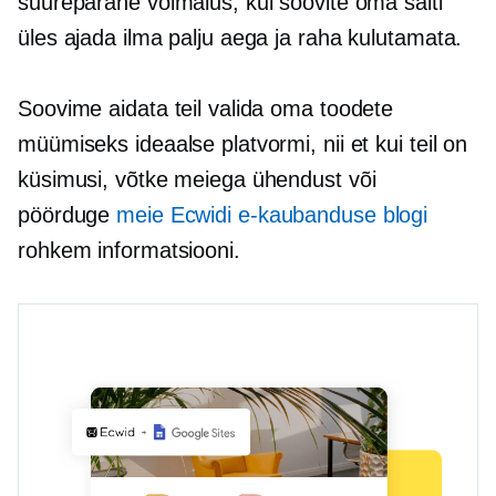
suurepärane võimalus, kui soovite oma saiti
üles ajada ilma palju aega ja raha kulutamata.
Soovime aidata teil valida oma toodete
müümiseks ideaalse platvormi, nii et kui teil on
küsimusi, võtke meiega ühendust või
pöörduge
meie Ecwidi e-kaubanduse blogi
rohkem informatsiooni.