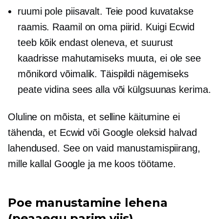
ruumi pole piisavalt. Teie pood kuvatakse
raamis. Raamil on oma piirid. Kuigi Ecwid
teeb kõik endast oleneva, et suurust
kaadrisse mahutamiseks muuta, ei ole see
mõnikord võimalik. Täispildi nägemiseks
peate vidina sees alla või külgsuunas kerima.
Oluline on mõista, et selline käitumine ei
tähenda, et Ecwid või Google oleksid halvad
lahendused. See on vaid manustamispiirang,
mille kallal Google ja me koos töötame.
Poe manustamine lehena
(peaaegu parim viis)