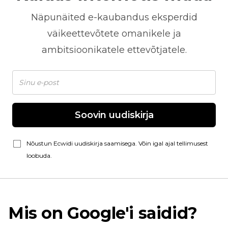
Näpunäited
e-kaubandus
eksperdid
väikeettevõtete omanikele ja
ambitsioonikatele ettevõtjatele.
Soovin uudiskirja
Nõustun Ecwidi uudiskirja saamisega. Võin igal ajal tellimusest
loobuda.
Mis on Google'i saidid?