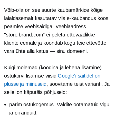
Võib-olla on see suurte kaubamärkide kõige
laialdasemalt kasutatav viis
e-kaubandus
koos
peamise veebisaidiga. Veebiaadress
"store.brand.com" ei peleta ettevaatlikke
kliente eemale ja koondab kogu teie ettevõtte
vara ühte alla
katus — sinu
domeeni.
Kuigi mõlemad (koodina ja lehena lisamine)
ostukorvi lisamise viisid
Google'i saitidel on
plusse ja miinuseid
, soovitame teist varianti. Ja
sellel on käputäis põhjuseid:
parim ostukogemus. Väldite ootamatuid vigu
ja piiranguid.