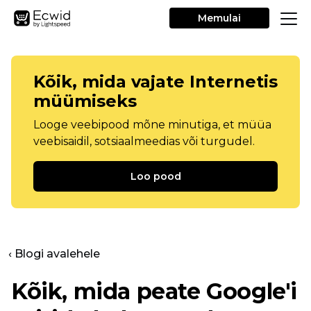
Memulai
Kõik, mida vajate Internetis
müümiseks
Looge veebipood mõne minutiga, et müüa
veebisaidil, sotsiaalmeedias või turgudel.
Loo pood
‹ Blogi avalehele
Kõik, mida peate Google'i