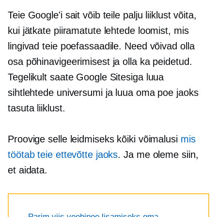
Teie Google'i sait võib teile palju liiklust võita,
kui jätkate piiramatute lehtede loomist, mis
lingivad teie poefassaadile. Need võivad olla
osa põhinavigeerimisest ja olla ka peidetud.
Tegelikult saate Google Sitesiga luua
sihtlehtede universumi ja luua oma poe jaoks
tasuta liiklust.
Proovige selle leidmiseks kõiki võimalusi
mis
töötab teie ettevõtte jaoks
. Ja me oleme siin,
et aidata.
Parim viis veebipoe lisamiseks oma