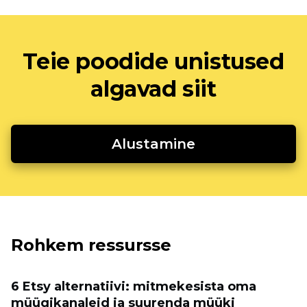
Teie poodide unistused
algavad siit
Alustamine
Rohkem ressursse
6 Etsy alternatiivi: mitmekesista oma
müügikanaleid ja suurenda müüki