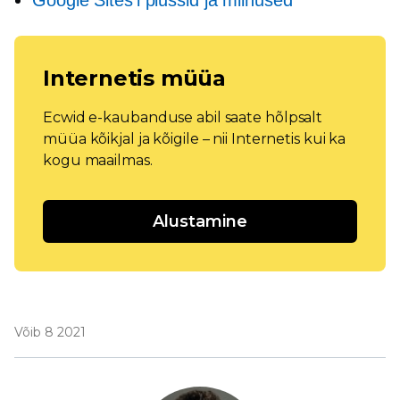
Internetis müüa
Ecwid e-kaubanduse abil saate hõlpsalt
müüa kõikjal ja kõigile – nii Internetis kui ka
kogu maailmas.
Alustamine
Võib 8 2021