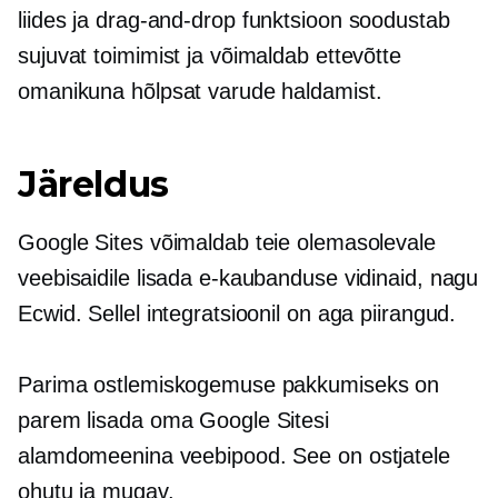
liides ja
drag-and-drop
funktsioon soodustab
sujuvat toimimist ja võimaldab ettevõtte
omanikuna hõlpsat varude haldamist.
Järeldus
Google Sites võimaldab teie olemasolevale
veebisaidile lisada e-kaubanduse vidinaid, nagu
Ecwid. Sellel integratsioonil on aga piirangud.
Parima ostlemiskogemuse pakkumiseks on
parem lisada oma Google Sitesi
alamdomeenina veebipood. See on ostjatele
ohutu ja mugav.