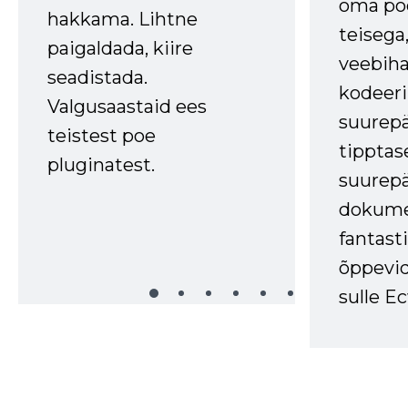
oma poe
hakkama. Lihtne
teisega,
paigaldada, kiire
veebihal
seadistada.
kodeer
Valgusaastaid ees
suurep
teistest poe
tipptas
pluginatest.
suurep
dokume
fantasti
õppevid
sulle Ec