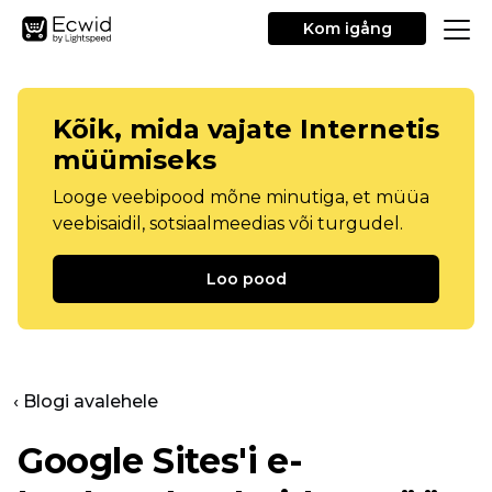
Kom igång
Kõik, mida vajate Internetis
müümiseks
Looge veebipood mõne minutiga, et müüa
veebisaidil, sotsiaalmeedias või turgudel.
Loo pood
‹ Blogi avalehele
Google Sites'i e-