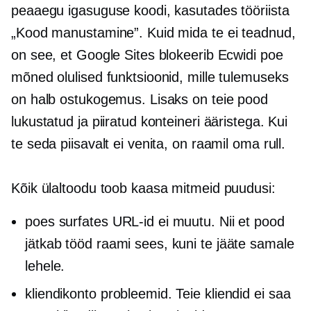
peaaegu igasuguse koodi, kasutades tööriista
„Kood manustamine”. Kuid mida te ei teadnud,
on see, et Google Sites blokeerib Ecwidi poe
mõned olulised funktsioonid, mille tulemuseks
on halb ostukogemus. Lisaks on teie pood
lukustatud ja piiratud konteineri ääristega. Kui
te seda piisavalt ei venita, on raamil oma rull.
Kõik ülaltoodu toob kaasa mitmeid puudusi:
poes surfates URL-id ei muutu. Nii et pood
jätkab tööd raami sees, kuni te jääte samale
lehele.
kliendikonto probleemid. Teie kliendid ei saa