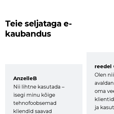
Teie seljataga e-
kaubandus
reedel
Olen ni
AnzelleB
avaldan
Nii lihtne kasutada –
oma vee
isegi minu kõige
klienti
tehnofoobsemad
ja kasu
kliendid saavad