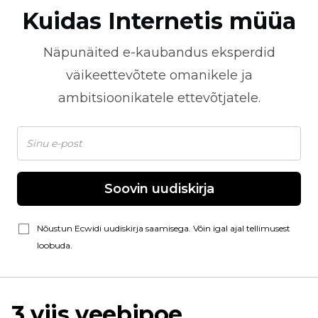
Kuidas Internetis müüa
Näpunäited
e-kaubandus
eksperdid
väikeettevõtete omanikele ja
ambitsioonikatele ettevõtjatele.
Soovin uudiskirja
Nõustun Ecwidi uudiskirja saamisega. Võin igal ajal tellimusest
loobuda.
3 viis veebipoe