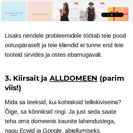
Lisaks nendele probleemidele töötab teie pood
ootuspäraselt ja teie kliendid ei tunne end teie
tooteid sirvides ja ostes ebamugavalt.
3. Kiirsait ja
ALLDOMEEN
(parim
viis!)
Mida sa teeksid, kui kohtaksid telliskiviseina?
Õige, sa kõnniksid ringi. Ja just seda saate
teha oma domeenis kaunite lahendustega,
nagu Ecwid ja Google, abiellumiseks.