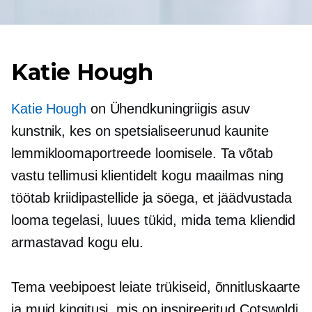
Katie Hough
Katie Hough
on
Ühendkuningriigis asuv
kunstnik, kes on spetsialiseerunud kaunite
lemmikloomaportreede loomisele. Ta võtab
vastu tellimusi klientidelt kogu maailmas ning
töötab kriidipastellide ja söega, et jäädvustada
looma tegelasi, luues tükid, mida tema kliendid
armastavad kogu elu.
Tema veebipoest leiate trükiseid, õnnitluskaarte
ja muid kingitusi, mis on inspireeritud Cotswoldi