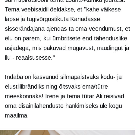
Tema veebisaidil öeldakse, et "kahe väikese
lapse ja tugivõrgustikuta Kanadasse
sisserändajana ajendas ta oma veendumust, et
elu on parem, kui ümbritsete end tähenduslike
asjadega, mis pakuvad mugavust, naudingut ja
ilu - reaalsusesse."
Indaba on kasvanud silmapaistvaks kodu- ja
elustiilibrändiks ning õitsvaks ema/tütre
meeskonnaks! Irene ja tema tütar Ali reisivad
oma disainilahenduste hankimiseks üle kogu
maailma.