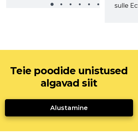
sulle Ec
Teie poodide unistused
algavad siit
Alustamine