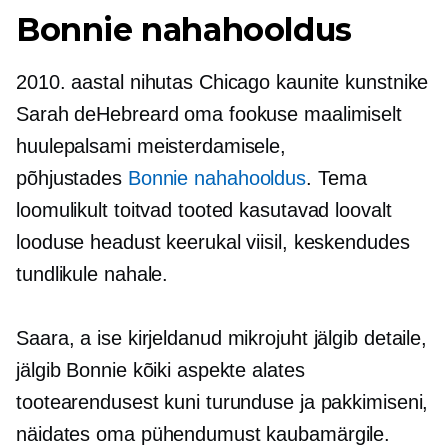
Bonnie nahahooldus
2010. aastal nihutas Chicago kaunite kunstnike
Sarah deHebreard oma fookuse maalimiselt
huulepalsami meisterdamisele,
põhjustades
Bonnie nahahooldus
. Tema
loomulikult toitvad tooted kasutavad loovalt
looduse headust keerukal viisil, keskendudes
tundlikule nahale.
Saara, a
ise kirjeldanud
mikrojuht
jälgib detaile,
jälgib Bonnie kõiki aspekte alates
tootearendusest kuni turunduse ja pakkimiseni,
näidates oma pühendumust kaubamärgile.