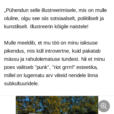
„Pühendun selle illustreerimisele, mis on mulle
oluline, olgu see siis sotsiaalselt, poliitiliselt ja
kunstiliselt. Illustreerin kõigile naistele!
Mulle meeldib, et mu töö on minu isiksuse
pikendus, mis küll introvertne, kuid pakatab
mässu ja rahulolematuse tundest. Nii et minu
poes valitseb "punk", "riot grrrrl" esteetika,
millel on lugematu arv viiteid nendele linna
subkultuuridele.