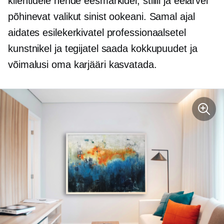
klientidele nende eesmärkidel, stiilil ja eelarvel
põhinevat valikut sinist ookeani. Samal ajal
aidates esilekerkivatel professionaalsetel
kunstnikel ja tegijatel saada kokkupuudet ja
võimalusi oma karjääri kasvatada.