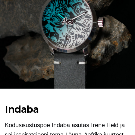
Indaba
Kodusisustuspoe Indaba asutas Irene Held ja
sai inspiratsiooni tema Lõuna-Aafrika juurtest.