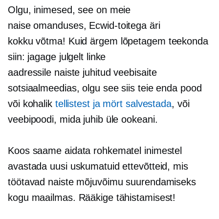
Olgu, inimesed, see on meie
naise omanduses,
Ecwid-toitega
äri
kokku võtma!
Kuid ärgem lõpetagem teekonda
siin: jagage julgelt linke
aadressile
naiste juhitud
veebisaite
sotsiaalmeedias, olgu see siis teie enda pood
või kohalik
tellistest ja mört
salvestada
, või
veebipoodi, mida juhib üle ookeani.
Koos saame aidata rohkematel inimestel
avastada uusi uskumatuid ettevõtteid, mis
töötavad naiste mõjuvõimu suurendamiseks
kogu maailmas. Rääkige tähistamisest!