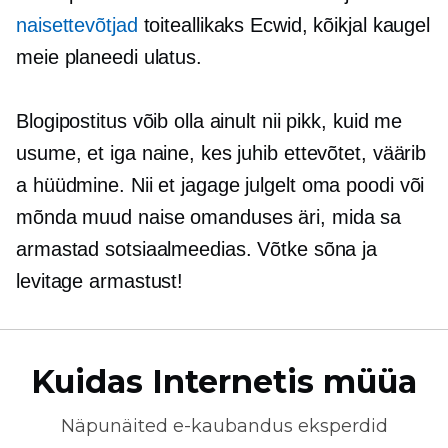
naisettevõtjad
toiteallikaks Ecwid, kõikjal
kaugel
meie planeedi ulatus.
Blogipostitus võib olla ainult nii pikk, kuid me
usume, et iga naine, kes juhib ettevõtet, väärib
a
hüüdmine.
Nii et jagage julgelt oma poodi või
mõnda muud
naise omanduses
äri, mida sa
armastad sotsiaalmeedias. Võtke sõna ja
levitage armastust!
Kuidas Internetis müüa
Näpunäited
e-kaubandus
eksperdid