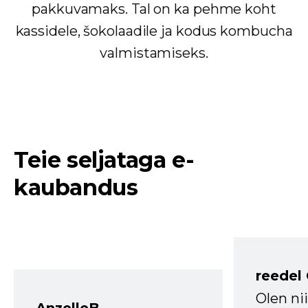
pakkuvamaks. Tal on ka pehme koht
kassidele, šokolaadile ja kodus kombucha
valmistamiseks.
Teie seljataga e-
kaubandus
reedel
Olen ni