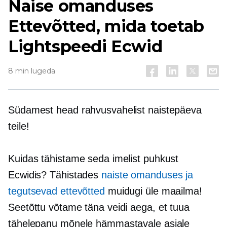
Naise omanduses
Ettevõtted, mida toetab
Lightspeedi Ecwid
8 min lugeda
Südamest head rahvusvahelist naistepäeva
teile!
Kuidas tähistame seda imelist puhkust
Ecwidis? Tähistades
naiste omanduses
ja
tegutsevad ettevõtted
muidugi üle maailma!
Seetõttu võtame täna veidi aega, et tuua
tähelepanu mõnele hämmastavale asjale