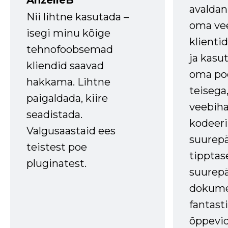
AnzelleB
avaldan
Nii lihtne kasutada –
oma vee
isegi minu kõige
klienti
tehnofoobsemad
ja kasu
kliendid saavad
oma poe
hakkama. Lihtne
teisega,
paigaldada, kiire
veebihal
seadistada.
kodeer
Valgusaastaid ees
suurep
teistest poe
tipptas
pluginatest.
suurep
dokume
fantasti
õppevid