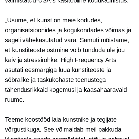
valmistatud-USA-s
käsitööline kodukaunistus.
„Usume, et kunst on meie kodudes,
organisatsioonides ja kogukondades võimas ja
sageli vähekasutatud vara. Samuti mõistame,
et kunstiteoste ostmine võib tunduda üle jõu
käiv ja stressirohke. High Frequency Arts
asutati eesmärgiga luua kunstiteoste ja
sõbralike ja taskukohaste teenustega
tähendusrikkaid kogemusi ja kaasahaaravaid
ruume.
Teeme koostööd laia kunstnike ja tegijate
võrgustikuga. See võimaldab meil pakkuda