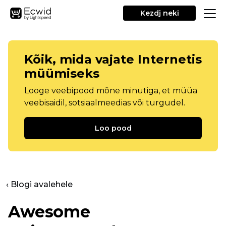
Kezdj neki
Kõik, mida vajate Internetis
müümiseks
Looge veebipood mõne minutiga, et müüa
veebisaidil, sotsiaalmeedias või turgudel.
Loo pood
‹ Blogi avalehele
Awesome