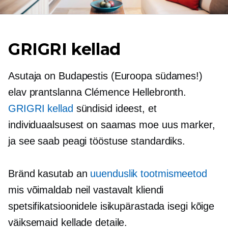
GRIGRI kellad
Asutaja on Budapestis (Euroopa südames!)
elav prantslanna Clémence Hellebronth.
GRIGRI kellad
sündisid ideest, et
individuaalsusest on saamas moe uus marker,
ja see saab peagi tööstuse standardiks.
Bränd kasutab an
uuenduslik tootmismeetod
mis võimaldab neil vastavalt kliendi
spetsifikatsioonidele isikupärastada isegi kõige
väiksemaid kellade detaile.