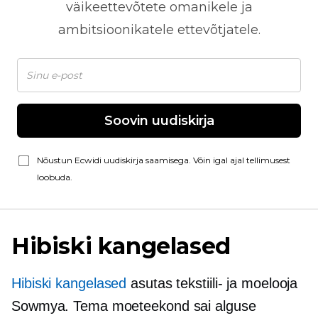
väikeettevõtete omanikele ja
ambitsioonikatele ettevõtjatele.
Soovin uudiskirja
Nõustun Ecwidi uudiskirja saamisega. Võin igal ajal tellimusest
loobuda.
Hibiski kangelased
Hibiski kangelased
asutas tekstiili- ja moelooja
Sowmya. Tema moeteekond sai alguse