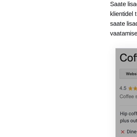
Saate lis
klientidel
saate lis
vaatamise