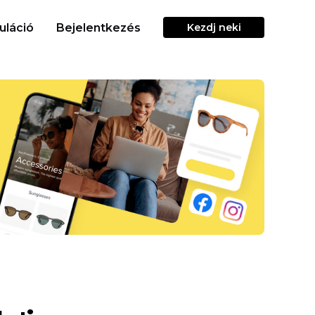
uláció
Bejelentkezés
Kezdj neki