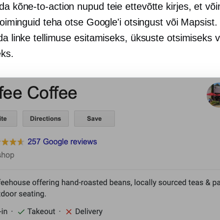
ada
kõne-to-action
nupud teie ettevõtte kirjes, et v
 toiminguid teha otse Google'i otsingust või Mapsist.
ada linke tellimuse esitamiseks, üksuste otsimiseks
ks.