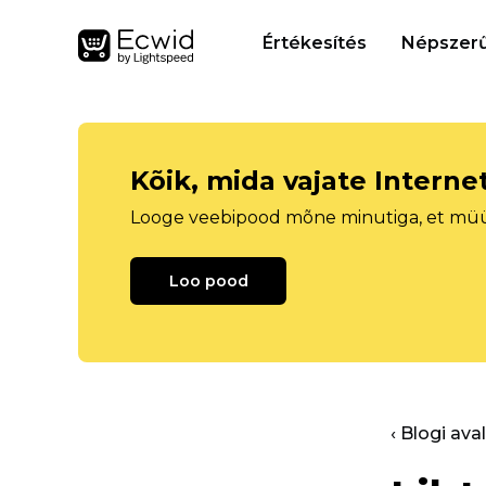
Értékesítés
Népszerű
Kõik, mida vajate Intern
Looge veebipood mõne minutiga, et müüa 
Loo pood
‹ Blogi ava