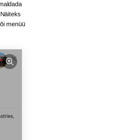
õimaldada
 Näiteks
 või menüü