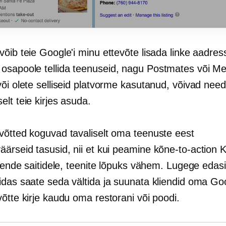
õib teie Google'i minu ettevõte lisada linke aadress
 osapoole
tellida teenuseid, nagu Postmates või Me
õi olete selliseid platvorme kasutanud, võivad need 
lt teie kirjes asuda.
võtted koguvad tavaliselt oma teenuste eest
äärseid tasusid, nii et kui peamine
kõne-to-action
Ku
 nende saitidele, teenite lõpuks vähem. Lugege edasi
idas saate seda vältida ja suunata kliendid oma Goo
õtte kirje kaudu oma restorani või poodi.