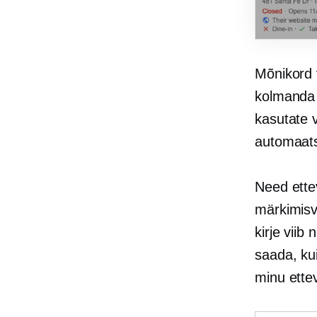
Mõnikord v
kolmanda
kasutate v
automaatse
Need ette
märkimisv
kirje viib
saada, ku
minu ettev