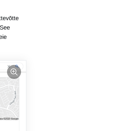
ettevõtte
 See
eie