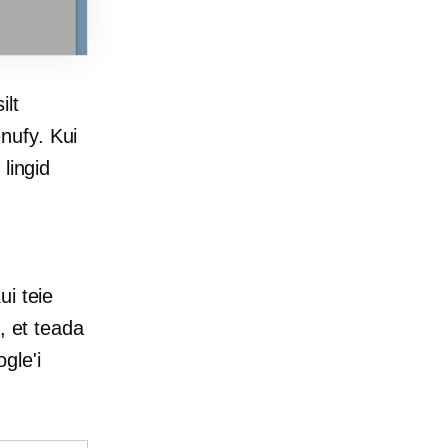
ilt
nufy. Kui
lingid
i teie
, et teada
gle'i