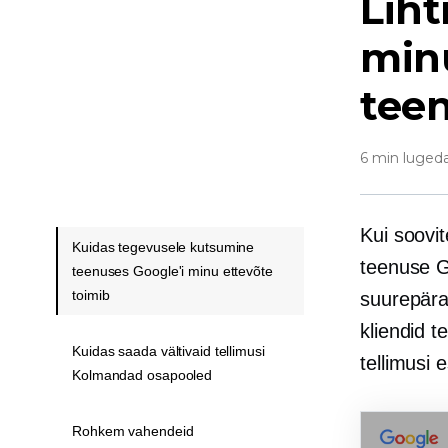
Liht
min
tee
6 min luged
Kui soovit
Kuidas tegevusele kutsumine
teenuse G
teenuses Google'i minu ettevõte
toimib
suurepära
kliendid t
Kuidas saada vältivaid tellimusi
tellimusi 
Kolmandad osapooled
Rohkem vahendeid