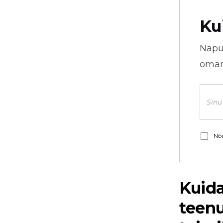
Ku
Näpu
omani
Nõu
Kuid
teenu