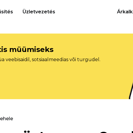
sítés
Üzletvezetés
Árkalk
etis müümiseks
veebisaidil, sotsiaalmeedias või turgudel.
lehele