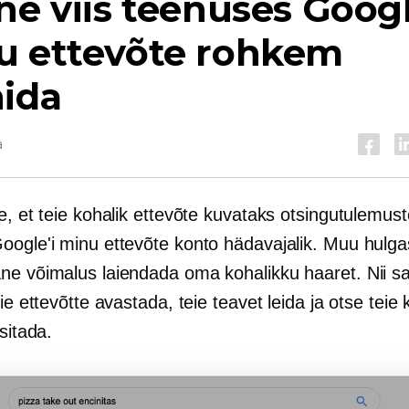
ne viis teenuses Googl
u ettevõte rohkem
nida
a
e, et teie kohalik ettevõte kuvataks otsingutulemus
oogle'i minu ettevõte konto hädavajalik. Muu hulg
ne võimalus laiendada oma kohalikku haaret. Nii s
eie ettevõtte avastada, teie teavet leida ja otse teie k
esitada.