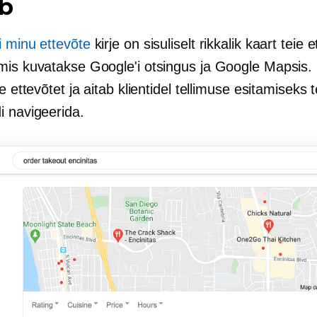
ib
i minu ettevõte
kirje on sisuliselt rikkalik kaart teie 
mis kuvatakse Google'i otsingus ja Google Mapsis.
ie ettevõtet ja aitab klientidel tellimuse esitamiseks t
i navigeerida.