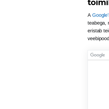
toim
A
Google'
teabega, 
eristab te
veebipood