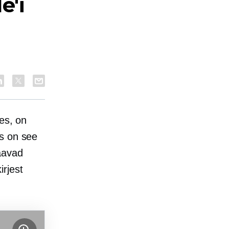
e'i
tes, on
as on see
aavad
irjest