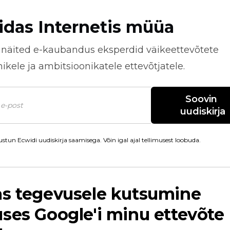
idas Internetis müüa
näited
e-kaubandus
eksperdid väikeettevõtete
kele ja ambitsioonikatele ettevõtjatele.
Soovin 
uudiskirja
stun Ecwidi uudiskirja saamisega. Võin igal ajal tellimusest loobuda.
as tegevusele kutsumine
ses Google'i minu ettevõte