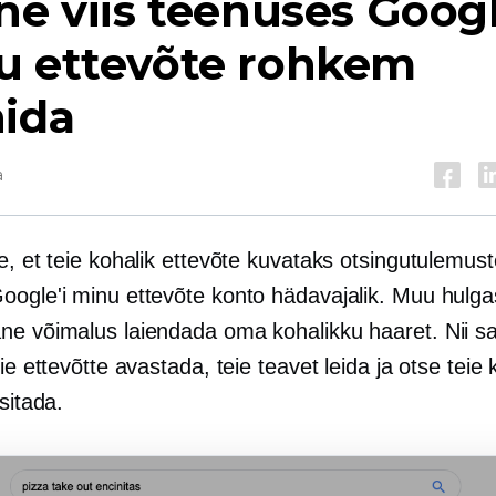
ne viis teenuses Googl
u ettevõte rohkem
nida
a
e, et teie kohalik ettevõte kuvataks otsingutulemus
oogle'i minu ettevõte konto hädavajalik. Muu hulg
ne võimalus laiendada oma kohalikku haaret. Nii s
eie ettevõtte avastada, teie teavet leida ja otse teie k
esitada.