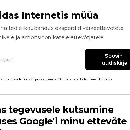
idas Internetis müüa
näited
e-kaubandus
eksperdid väikeettevõtete
kele ja ambitsioonikatele ettevõtjatele.
Soovin 
uudiskirja
stun Ecwidi uudiskirja saamisega. Võin igal ajal tellimusest loobuda.
as tegevusele kutsumine
ses Google'i minu ettevõte