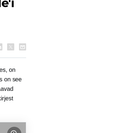
e'i
tes, on
as on see
aavad
irjest