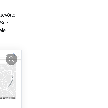
ettevõtte
 See
eie