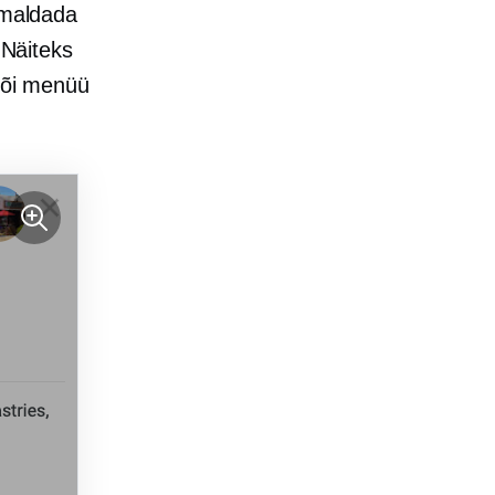
õimaldada
 Näiteks
 või menüü