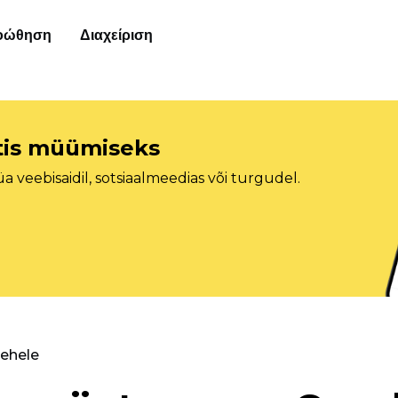
οώθηση
Διαχείριση
etis müümiseks
veebisaidil, sotsiaalmeedias või turgudel.
lehele