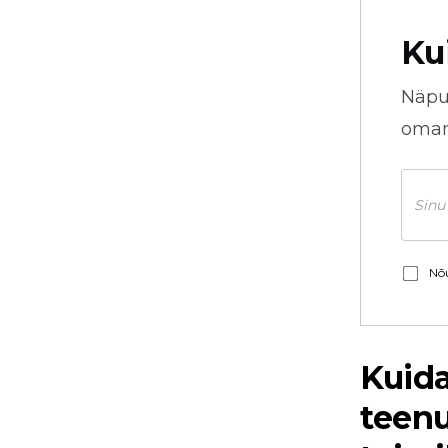
Ku
Näpu
omani
Nõu
Kuid
teenu