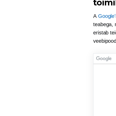
toim
A
Google'
teabega, 
eristab te
veebipood