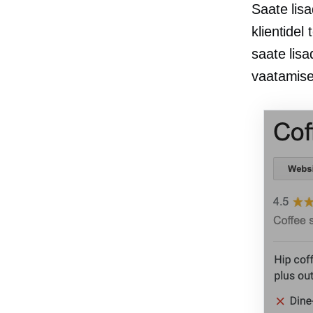
Saate lis
klientidel
saate lis
vaatamise