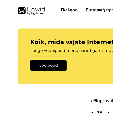
Πώληση
Εμπορική πρ
Kõik, mida vajate Intern
Looge veebipood mõne minutiga, et müüa 
Loo pood
‹ Blogi ava