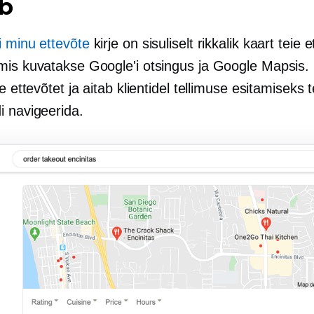
ib
i minu ettevõte
kirje on sisuliselt rikkalik kaart teie 
mis kuvatakse Google'i otsingus ja Google Mapsis.
ie ettevõtet ja aitab klientidel tellimuse esitamiseks t
i navigeerida.