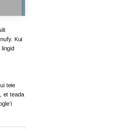
ilt
nufy. Kui
lingid
i teie
, et teada
gle'i