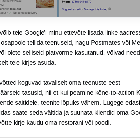
õib teie Google'i minu ettevõte lisada linke aadress
 osapoole
tellida teenuseid, nagu Postmates või Me
õi olete selliseid platvorme kasutanud, võivad need 
lt teie kirjes asuda.
võtted koguvad tavaliselt oma teenuste eest
äärseid tasusid, nii et kui peamine
kõne-to-action
Ku
 nende saitidele, teenite lõpuks vähem. Lugege edasi
idas saate seda vältida ja suunata kliendid oma Goo
õtte kirje kaudu oma restorani või poodi.