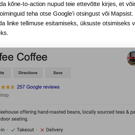
ada
kõne-to-action
nupud teie ettevõtte kirjes, et v
 toiminguid teha otse Google'i otsingust või Mapsist.
ada linke tellimuse esitamiseks, üksuste otsimiseks
ks.