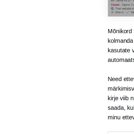
Mõnikord v
kolmanda
kasutate v
automaatse
Need ette
märkimisv
kirje viib
saada, ku
minu ettev