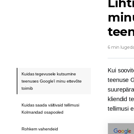
Liht
min
tee
6 min luged
Kui soovit
Kuidas tegevusele kutsumine
teenuse G
teenuses Google'i minu ettevõte
toimib
suurepära
kliendid t
Kuidas saada vältivaid tellimusi
tellimusi 
Kolmandad osapooled
Rohkem vahendeid