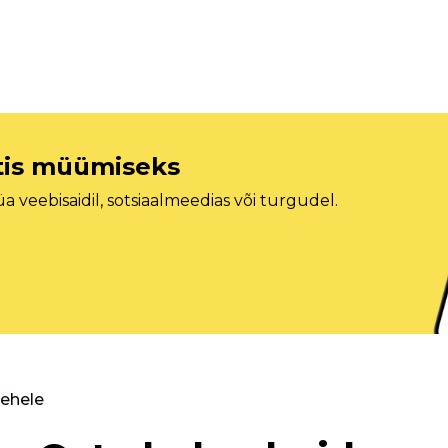
etis müümiseks
veebisaidil, sotsiaalmeedias või turgudel.
lehele