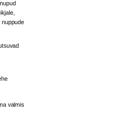
 nupud
kjale,
he nuppude
kutsuvad
ehe
ema valmis