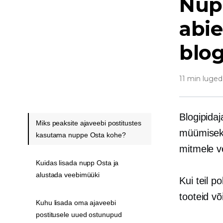
Nup
abie
blog
11 min luged
Blogipidaj
Miks peaksite ajaveebi postitustes
müümiseks 
kasutama nuppe Osta kohe?
mitmele ve
Kuidas lisada nupp Osta ja
alustada veebimüüki
Kui teil 
tooteid v
Kuhu lisada oma ajaveebi
postitusele uued ostunupud