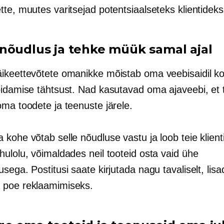
te, muutes varitsejad potentsiaalseteks klientideks
nõudlus ja tehke müük samal ajal
ikeettevõtete omanikke mõistab oma veebisaidil k
pidamise tähtsust. Nad kasutavad oma ajaveebi, et 
oma toodete ja teenuste järele.
kohe võtab selle nõudluse vastu ja loob teie klient
hulolu, võimaldades neil tooteid osta vaid ühe
sega. Postitusi saate kirjutada nagu tavaliselt, lisad
 poe reklaamimiseks.