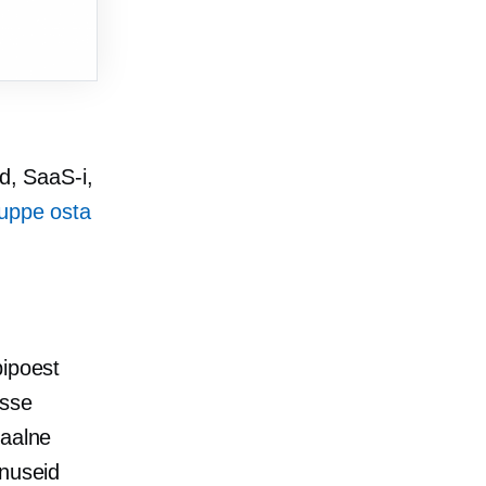
d, SaaS-i,
nuppe osta
bipoest
esse
jaalne
enuseid