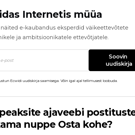
idas Internetis müüa
näited
e-kaubandus
eksperdid väikeettevõtete
kele ja ambitsioonikatele ettevõtjatele.
Soovin 
uudiskirja
stun Ecwidi uudiskirja saamisega. Võin igal ajal tellimusest loobuda.
peaksite ajaveebi postitust
tama nuppe Osta kohe?