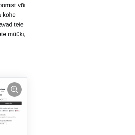
oomist või
a kohe
avad teie
ete müüki,