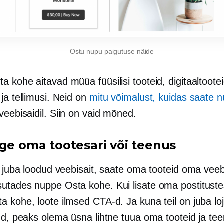
Ostu nupu paigutuse näide
 kohe aitavad müüa füüsilisi tooteid, digitaaltootei
ja tellimusi. Neid on
mitu võimalust, kuidas saate 
veebisaidil. Siin on vaid mõned.
age oma tootesari või teenus
on juba loodud veebisait, saate oma tooteid oma vee
utades nuppe Osta kohe. Kui lisate oma postitust
a kohe, loote ilmsed CTA-d. Ja kuna teil on juba lo
ond, peaks olema üsna lihtne tuua oma tooteid ja te