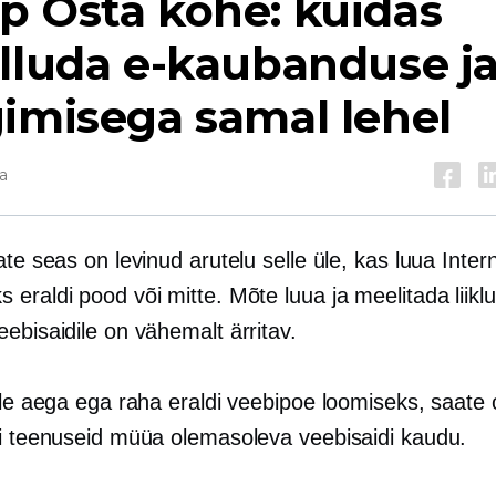
p Osta kohe: kuidas
lluda e-kaubanduse j
imisega samal lehel
a
ate seas on levinud arutelu selle üle, kas luua Intern
eraldi pood või mitte. Mõte luua ja meelitada liiklu
ebisaidile on vähemalt ärritav.
pole aega ega raha eraldi veebipoe loomiseks, saate
õi teenuseid müüa olemasoleva veebisaidi kaudu.