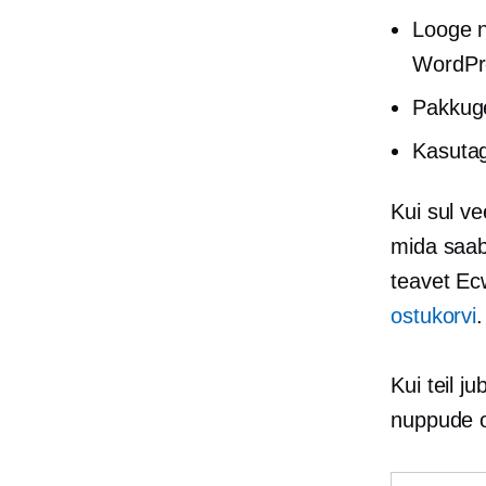
Looge n
WordPr
Pakkuge
Kasutag
Kui sul v
mida saab
teavet Ec
ostukorvi
.
Kui teil j
nuppude 