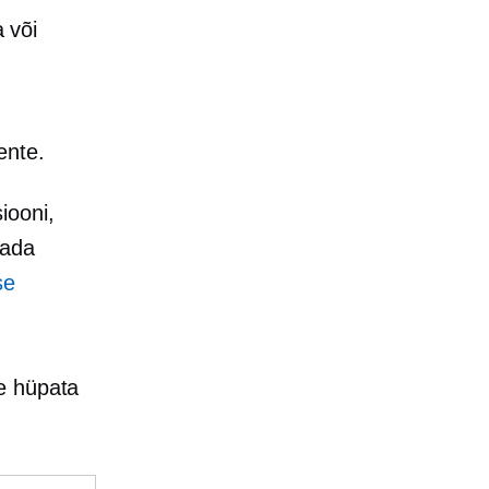
 või
ente.
iooni,
aada
se
e hüpata