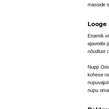
masside et
Looge 
Enamik vä
ajaveebi 
nõudlust 
Nupp Osta 
kohese ra
nupuvajutu
nupu oma