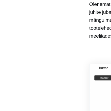
Olenemata 
juhite ju
mängu muu
tootelehed
meelitades