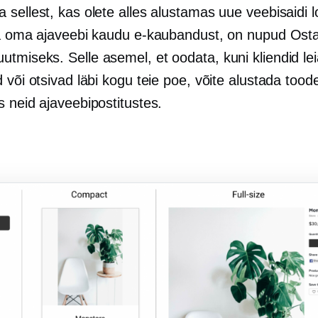
sellest, kas olete alles alustamas uue veebisaidi l
ba oma ajaveebi kaudu e-kaubandust, on nupud Ost
tmiseks. Selle asemel, et oodata, kuni kliendid lei
 või otsivad läbi kogu teie poe, võite alustada tood
 neid ajaveebipostitustes.