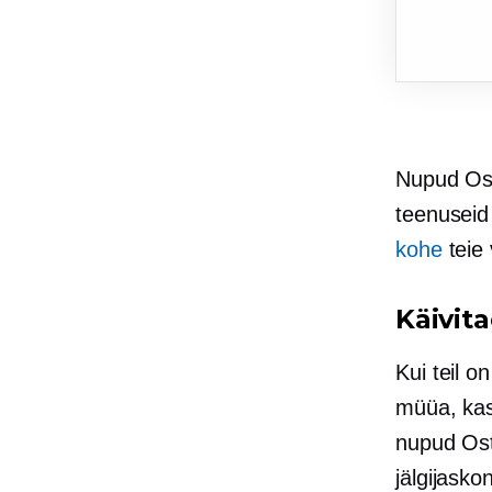
Nupud Osta
teenuseid 
kohe
teie 
Käivit
Kui teil 
müüa, kas
nupud Ost
jälgijask