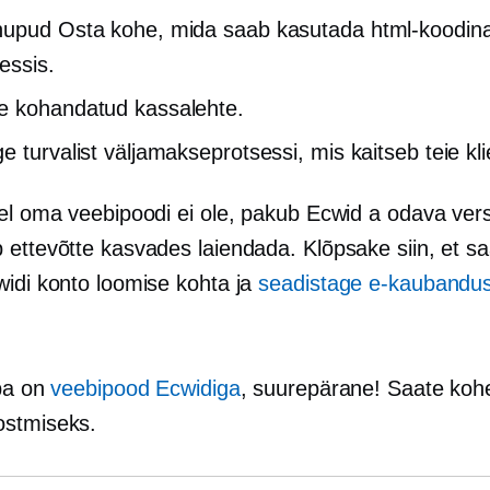
upud Osta kohe, mida saab kasutada html-koodina
essis.
 kohandatud kassalehte.
e turvalist väljamakseprotsessi, mis kaitseb teie kli
eel oma veebipoodi ei ole, pakub Ecwid a
odava
vers
 ettevõtte kasvades laiendada. Klõpsake siin, et s
widi konto loomise kohta ja
seadistage e-kaubandu
uba on
veebipood Ecwidiga
, suurepärane! Saate koh
ostmiseks.