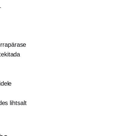
.
orrapärase
tekitada
idele
es lihtsalt