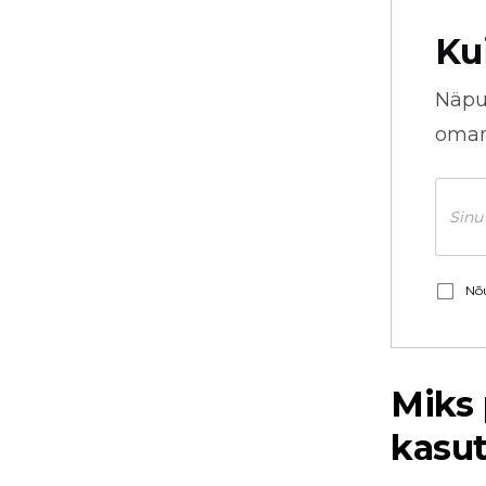
Ku
Näpu
omani
Nõu
Miks 
kasu