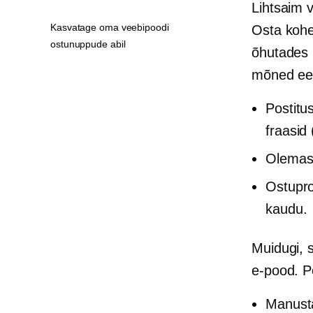
Lihtsaim 
Kasvatage oma veebipoodi
Osta kohe
ostunuppude abil
õhutades 
mõned eel
Postitu
fraasid
Olemaso
Ostupro
kaudu.
Muidugi, 
e-pood. P
Manusta