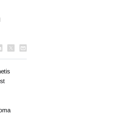
a
etis
st
 oma