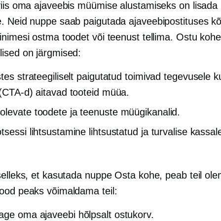
viis oma ajaveebis müümise alustamiseks on lisada
. Neid nuppe saab paigutada ajaveebipostituses kõi
inimesi ostma toodet või teenust tellima. Ostu ko
ised on järgmised:
stes strateegiliselt paigutatud toimivad tegevusele 
 (CTA-d) aitavad tooteid müüa.
levate toodete ja teenuste müügikanalid.
tsessi lihtsustamine lihtsustatud ja turvalise kassal
selleks, et kasutada nuppe Osta kohe, peab teil ol
ood peaks võimaldama teil:
ge oma ajaveebi hõlpsalt ostukorv.