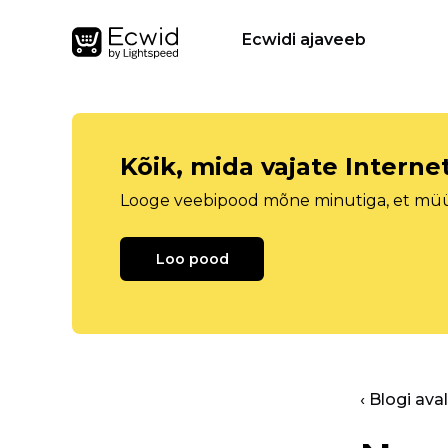
Ecwidi ajaveeb
Kõik, mida vajate Intern
Looge veebipood mõne minutiga, et müüa 
Loo pood
‹ Blogi ava