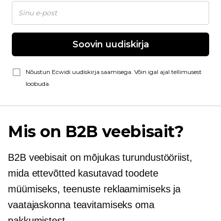
Soovin uudiskirja
Nõustun Ecwidi uudiskirja saamisega. Võin igal ajal tellimusest
loobuda.
Mis on B2B veebisait?
B2B veebisait on mõjukas turundustööriist,
mida ettevõtted kasutavad toodete
müümiseks, teenuste reklaamimiseks ja
vaatajaskonna teavitamiseks oma
pakkumistest.