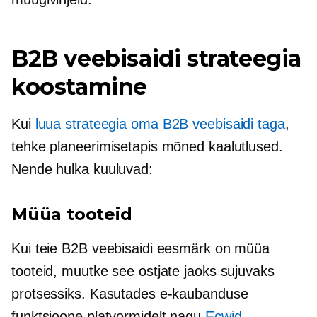
B2B veebisaidi strateegia
koostamine
Kui
luua strateegia oma B2B veebisaidi taga
,
tehke planeerimisetapis mõned kaalutlused.
Nende hulka kuuluvad:
Müüa tooteid
Kui teie B2B veebisaidi eesmärk on müüa
tooteid, muutke see ostjate jaoks sujuvaks
protsessiks. Kasutades e-kaubanduse
funktsioone platvormidelt nagu
Ecwid
,