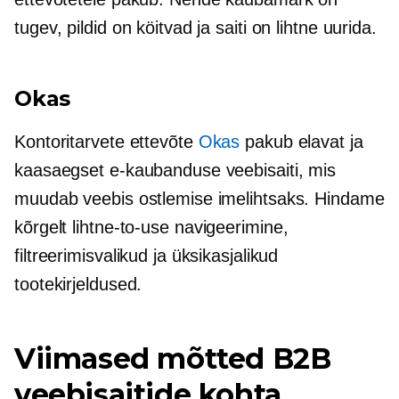
tugev, pildid on köitvad ja saiti on lihtne uurida.
Okas
Kontoritarvete ettevõte
Okas
pakub elavat ja
kaasaegset e-kaubanduse veebisaiti, mis
muudab veebis ostlemise imelihtsaks. Hindame
kõrgelt
lihtne-to-use
navigeerimine,
filtreerimisvalikud ja üksikasjalikud
tootekirjeldused.
Viimased mõtted B2B
veebisaitide kohta