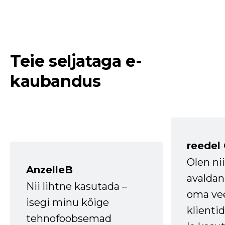
Teie seljataga e-
kaubandus
reedel
Olen ni
AnzelleB
avaldan
Nii lihtne kasutada –
oma vee
isegi minu kõige
klienti
tehnofoobsemad