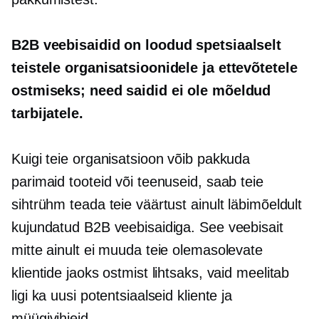
B2B veebisaidid on loodud spetsiaalselt
teistele organisatsioonidele ja ettevõtetele
ostmiseks; need saidid ei ole mõeldud
tarbijatele.
Kuigi teie organisatsioon võib pakkuda
parimaid tooteid või teenuseid, saab teie
sihtrühm teada teie väärtust ainult läbimõeldult
kujundatud B2B veebisaidiga. See veebisait
mitte ainult ei muuda teie olemasolevate
klientide jaoks ostmist lihtsaks, vaid meelitab
ligi ka uusi potentsiaalseid kliente ja
müügivihjeid.