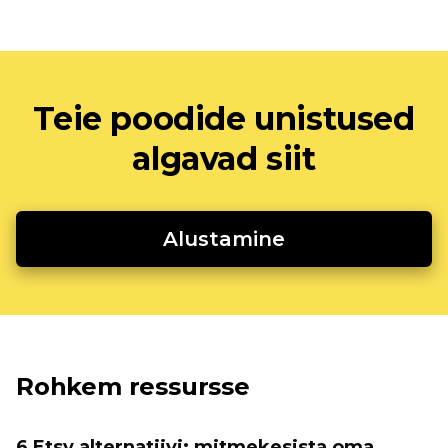
Teie poodide unistused
algavad siit
Alustamine
Rohkem ressursse
6 Etsy alternatiivi: mitmekesista oma