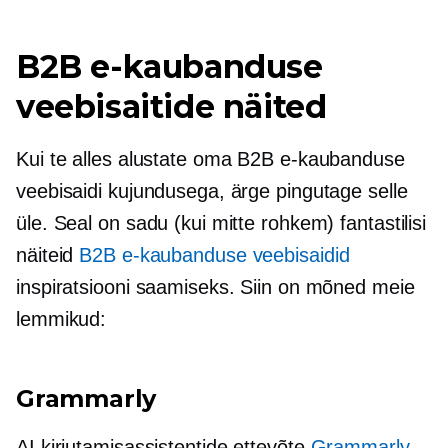
B2B e-kaubanduse
veebisaitide näited
Kui te alles alustate oma B2B e-kaubanduse
veebisaidi kujundusega, ärge pingutage selle
üle. Seal on sadu (kui mitte rohkem) fantastilisi
näiteid
B2B e-kaubanduse veebisaidid
inspiratsiooni saamiseks. Siin on mõned meie
lemmikud:
Grammarly
AI kirjutamisassistentide ettevõte
Grammarly