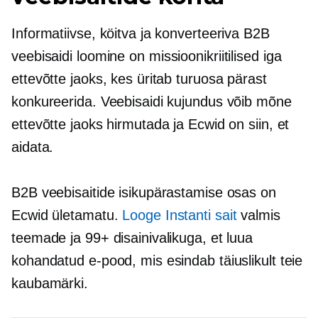
Informatiivse, köitva ja konverteeriva B2B
veebisaidi loomine on
missioonikriitilised
iga
ettevõtte jaoks, kes üritab turuosa pärast
konkureerida. Veebisaidi kujundus võib mõne
ettevõtte jaoks hirmutada ja Ecwid on siin, et
aidata.
B2B veebisaitide isikupärastamise osas on
Ecwid ületamatu.
Looge Instanti sait
valmis
teemade ja 99+ disainivalikuga, et luua
kohandatud e-pood, mis esindab täiuslikult teie
kaubamärki.