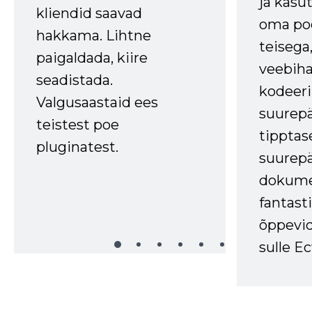
ja kasu
kliendid saavad
oma poe
hakkama. Lihtne
teisega,
paigaldada, kiire
veebihal
seadistada.
kodeer
Valgusaastaid ees
suurep
teistest poe
tipptas
pluginatest.
suurep
dokume
fantasti
õppevid
sulle Ec