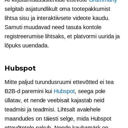
selgitab asjatundlikult oma tootepakkumist
lihtsa sisu ja interaktiivsete videote kaudu.
Samuti muudavad need tasuta kontole
registreerumise lihtsaks, et platvormi uurida ja
lõpuks uuendada.
Hubspot
Mitte paljud turundusruumi ettevõtted ei tea
B2B-d paremini kui
Hubspot
, seega pole
üllatav, et nende veebisait kajastab neid
teadmisi ja teadmisi. Lihtsalt avalehele
maandudes on täiesti selge, mida Hubspot
ettevõtetele pakub. Nende kaubamärk on