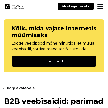
Alustage tasuta
Kõik, mida vajate Internetis
müümiseks
Looge veebipood mõne minutiga, et müüa
veebisaidil, sotsiaalmeedias või turgudel.
Loo pood
‹ Blogi avalehele
B2B veebisaidid: parimad