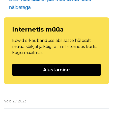
näidetega
Internetis müüa
Ecwid e-kaubanduse abil saate hõlpsalt
müüa kõikjal ja kõigile – nii Internetis kui ka
kogu maailmas.
Alustamine
Võib 27 2023