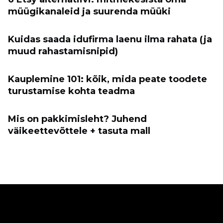
müügikanaleid ja suurenda müüki
Kuidas saada idufirma laenu ilma rahata (ja
muud rahastamisnipid)
Kauplemine 101: kõik, mida peate toodete
turustamise kohta teadma
Mis on pakkimisleht? Juhend
väikeettevõttele + tasuta mall
Ecwid
Ecwid