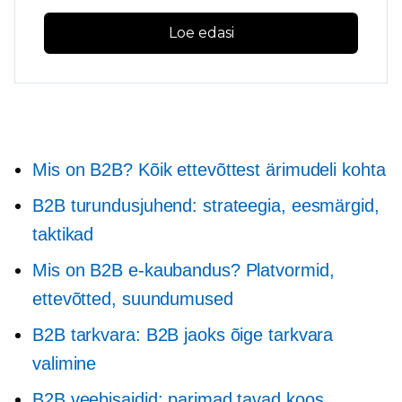
Loe edasi
Mis on B2B? Kõik ettevõttest ärimudeli kohta
B2B turundusjuhend: strateegia, eesmärgid,
taktikad
Mis on B2B e-kaubandus? Platvormid,
ettevõtted, suundumused
B2B tarkvara: B2B jaoks õige tarkvara
valimine
B2B veebisaidid: parimad tavad koos