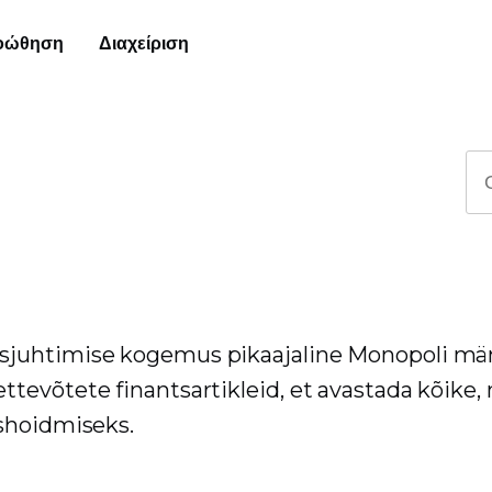
οώθηση
Διαχείριση
sjuhtimise kogemus pikaajaline Monopoli mä
tevõtete finantsartikleid, et avastada kõike,
ashoidmiseks.