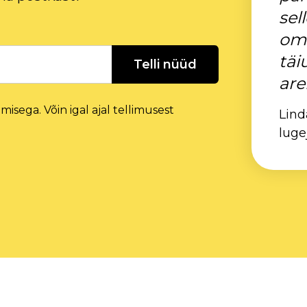
sel
oma
täi
Telli nüüd
are
isega. Võin igal ajal tellimusest
Lind
luge