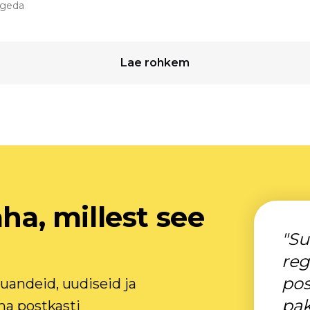
ugeda
Lae rohkem
äha, millest see
"Su
reg
pos
uandeid, uudiseid ja
pak
ma postkasti