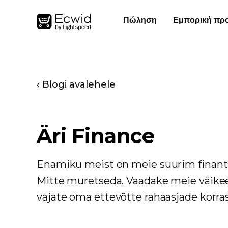
Πώληση
Εμπορική πρ
‹ Blogi avalehele
Äri Finance
Enamiku meist on meie suurim finant
Mitte muretseda. Vaadake meie väikeet
vajate oma ettevõtte rahaasjade korr