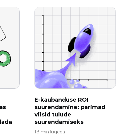
E-kaubanduse ROI
as
suurendamine: parimad
viisid tulude
dada
suurendamiseks
18 min lugeda