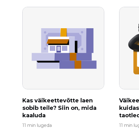
Kas väikeettevõtte laen
Väikee
sobib teile? Siin on, mida
kuidas
kaaluda
taotle
11 min lugeda
11 min l