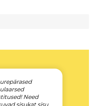
urepärased
ulaarsed
titused! Need
uvad sisukat sisu