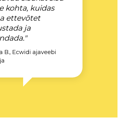
le kohta, kuidas
 ettevõtet
ustada ja
ndada."
a B., Ecwidi ajaveebi
ja