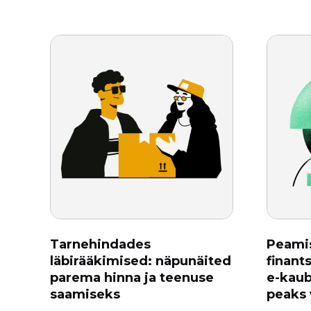
Tarnehindades
Peami
läbirääkimised: näpunäited
finant
parema hinna ja teenuse
e-kau
saamiseks
peaks