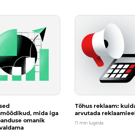
sed
Tõhus reklaam: kuid
smõõdikud, mida iga
arvutada reklaamiee
banduse omanik
11 min lugeda
 valdama