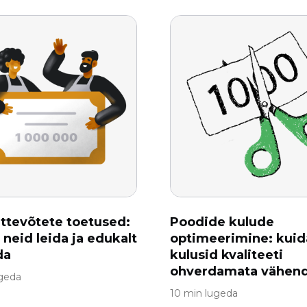
ttevõtete toetused:
Poodide kulude
 neid leida ja edukalt
optimeerimine: kuid
da
kulusid kvaliteeti
ohverdamata vähen
ugeda
10 min lugeda