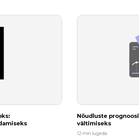
oks:
Nõudluste prognoosi
ndamiseks
vältimiseks
12 min lugeda