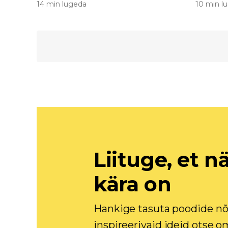
14 min lugeda
10 min l
Liituge, et n
kära on
Hankige tasuta poodide nõ
inspireerivaid ideid otse o