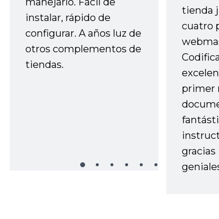
manejarlo. Fácil de
tienda 
instalar, rápido de
cuatro 
configurar. A años luz de
webmas
otros complementos de
Codific
tiendas.
excelen
primer 
docume
fantást
instruc
gracias
geniale