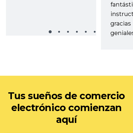
fantást
instruc
gracias
geniale
Tus sueños de comercio
electrónico comienzan
aquí