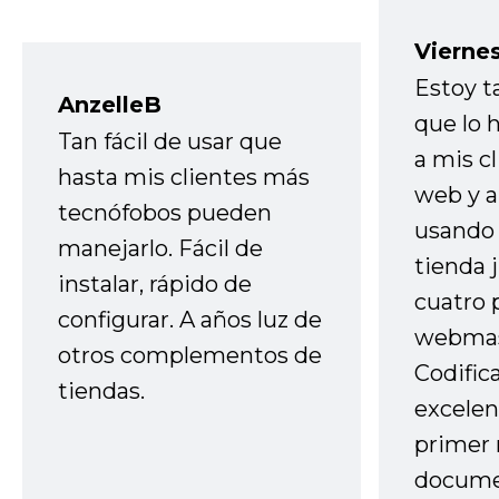
Vierne
Estoy t
AnzelleB
que lo
Tan fácil de usar que
a mis cl
hasta mis clientes más
web y a
tecnófobos pueden
usando 
manejarlo. Fácil de
tienda 
instalar, rápido de
cuatro 
configurar. A años luz de
webmas
otros complementos de
Codific
tiendas.
excelen
primer 
docume