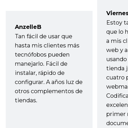
Vierne
Estoy t
AnzelleB
que lo
Tan fácil de usar que
a mis cl
hasta mis clientes más
web y a
tecnófobos pueden
usando 
manejarlo. Fácil de
tienda 
instalar, rápido de
cuatro 
configurar. A años luz de
webmas
otros complementos de
Codific
tiendas.
excelen
primer 
docume