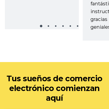
fantást
instruc
gracias
geniale
Tus sueños de comercio
electrónico comienzan
aquí