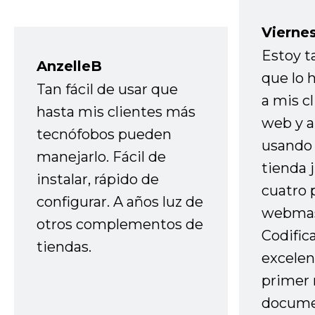
Vierne
Estoy t
AnzelleB
que lo
Tan fácil de usar que
a mis cl
hasta mis clientes más
web y a
tecnófobos pueden
usando 
manejarlo. Fácil de
tienda 
instalar, rápido de
cuatro 
configurar. A años luz de
webmas
otros complementos de
Codific
tiendas.
excelen
primer 
docume