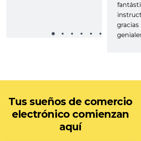
fantást
instruc
gracias
geniale
Tus sueños de comercio
electrónico comienzan
aquí