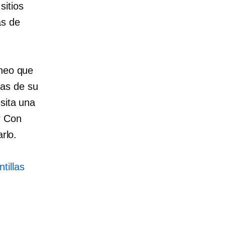
sitios
as de
áneo que
cas de su
sita una
? Con
rlo.
tillas