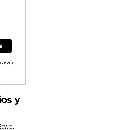
e
 de baja
ios y
Ecwid,