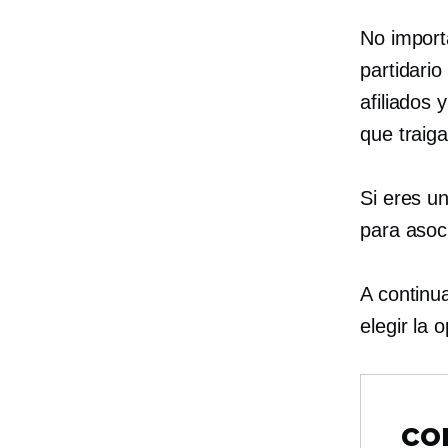
No import
partidari
afiliados
que traiga
Si eres u
para asoc
A continu
elegir la
co