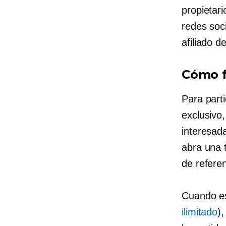
propietar
redes soci
afiliado 
Cómo 
Para parti
exclusivo
interesad
abra una 
de referen
Cuando es
ilimitado
)