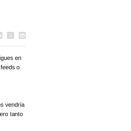
igues en
 feeds o
os vendría
ero tanto