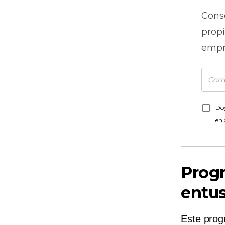
Cons
prop
empr
Doy
en
Progr
entus
Este prog