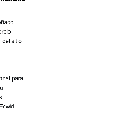
señado
rcio
del sitio
onal para
su
s
 Ecwid