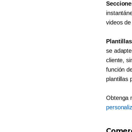
Seccione
instantán
videos de
Plantilla
se adapte
cliente, 
función d
plantillas
Obtenga 
personali
Comerc