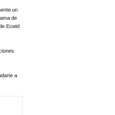
mente un
grama de
 de Ecwid
ciones
udarte a