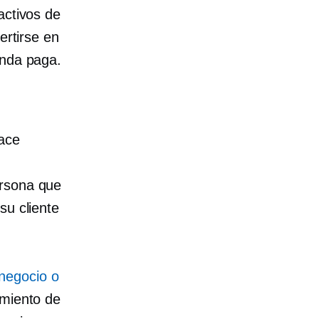
activos de
ertirse en
enda paga.
ace
ersona que
su cliente
negocio o
imiento de