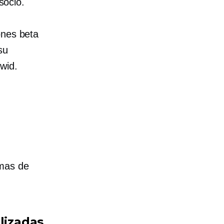
socio.
ones beta
su
wid.
rmas de
lizadas