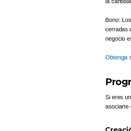
la cantida
Bono: Los
cerradas 
negocio es
Obtenga s
Progr
Si eres u
asociarte
Creaci