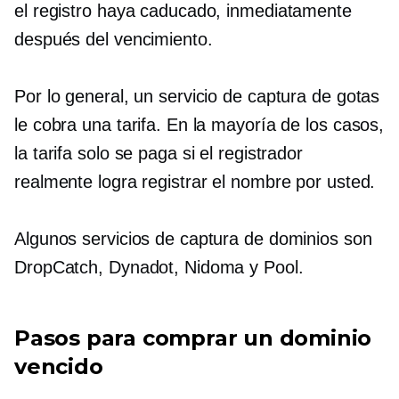
el registro haya caducado, inmediatamente
después del vencimiento.
Por lo general, un servicio de captura de gotas
le cobra una tarifa. En la mayoría de los casos,
la tarifa solo se paga si el registrador
realmente logra registrar el nombre por usted.
Algunos servicios de captura de dominios son
DropCatch, Dynadot, Nidoma y Pool.
Pasos para comprar un dominio
vencido