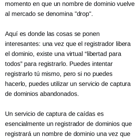
momento en que un nombre de dominio vuelve
al mercado se denomina "drop".
Aquí es donde las cosas se ponen
interesantes: una vez que el registrador libera
el dominio, existe una virtual “libertad para
todos” para registrarlo. Puedes intentar
registrarlo tú mismo, pero si no puedes
hacerlo, puedes utilizar un servicio de captura
de dominios abandonados.
Un servicio de captura de caídas es
esencialmente un registrador de dominios que
registrará un nombre de dominio una vez que