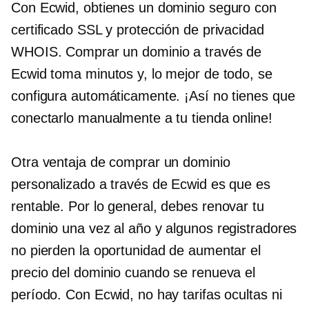
Con Ecwid, obtienes un dominio seguro con
certificado SSL y protección de privacidad
WHOIS. Comprar un dominio a través de
Ecwid toma minutos y, lo mejor de todo, se
configura automáticamente. ¡Así no tienes que
conectarlo manualmente a tu tienda online!
Otra ventaja de comprar un dominio
personalizado a través de Ecwid es que es
rentable.
Por lo general, debes renovar tu
dominio una vez al año y algunos registradores
no pierden la oportunidad de aumentar el
precio del dominio cuando se renueva el
período. Con Ecwid, no hay tarifas ocultas ni