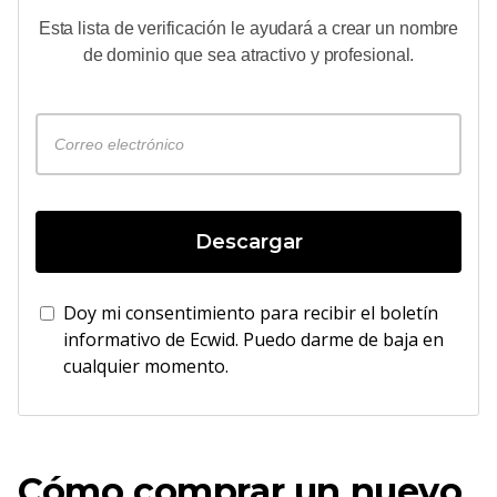
Esta lista de verificación le ayudará a crear un nombre
de dominio que sea atractivo y profesional.
Descargar
Doy mi consentimiento para recibir el boletín
informativo de Ecwid. Puedo darme de baja en
cualquier momento.
Cómo comprar un nuevo