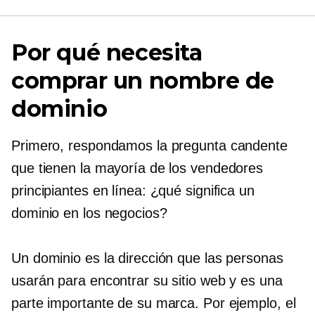
Por qué necesita
comprar un nombre de
dominio
Primero, respondamos la pregunta candente
que tienen la mayoría de los vendedores
principiantes en línea: ¿qué significa un
dominio en los negocios?
Un dominio es la dirección que las personas
usarán para encontrar su sitio web y es una
parte importante de su marca. Por ejemplo, el