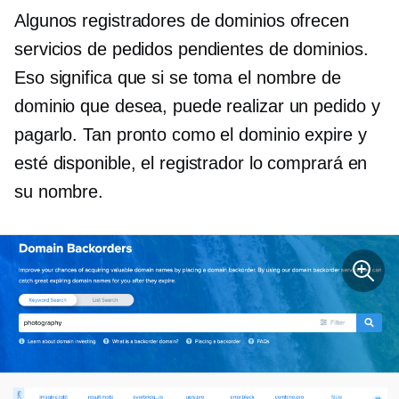
Algunos registradores de dominios ofrecen
servicios de pedidos pendientes de dominios.
Eso significa que si se toma el nombre de
dominio que desea, puede realizar un pedido y
pagarlo. Tan pronto como el dominio expire y
esté disponible, el registrador lo comprará en
su nombre.