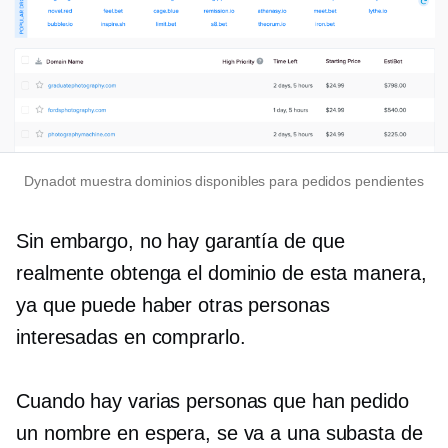
Dynadot muestra dominios disponibles para pedidos pendientes
Sin embargo, no hay garantía de que
realmente obtenga el dominio de esta manera,
ya que puede haber otras personas
interesadas en comprarlo.
Cuando hay varias personas que han pedido
un nombre en espera, se va a una subasta de