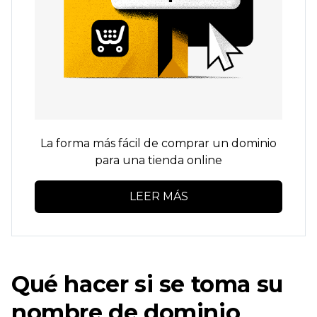
La forma más fácil de comprar un dominio
para una tienda online
LEER MÁS
Qué hacer si se toma su
nombre de dominio