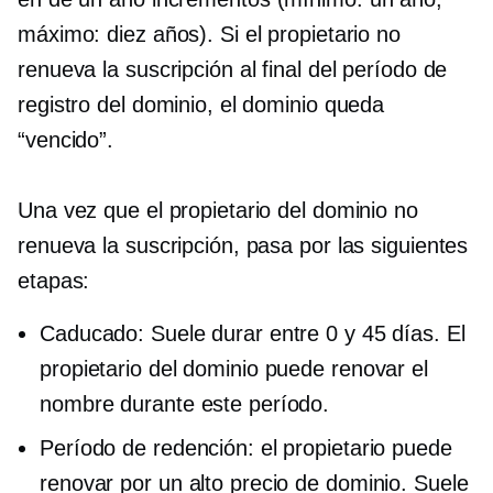
máximo: diez años). Si el propietario no
renueva la suscripción al final del período de
registro del dominio, el dominio queda
“vencido”.
Una vez que el propietario del dominio no
renueva la suscripción, pasa por las siguientes
etapas:
Caducado: Suele durar entre 0 y 45 días. El
propietario del dominio puede renovar el
nombre durante este período.
Período de redención: el propietario puede
renovar por un alto precio de dominio. Suele