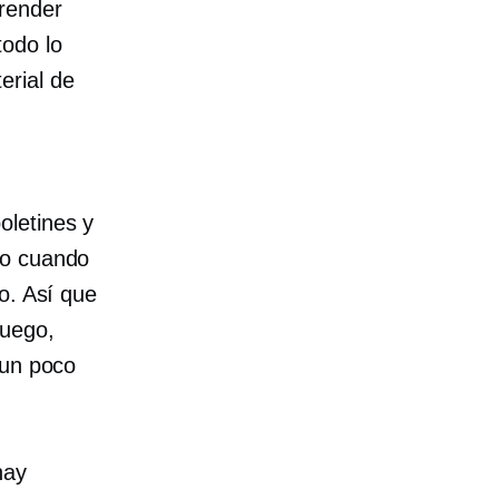
prender
todo lo
erial de
oletines y
lo cuando
o. Así que
luego,
 un poco
hay