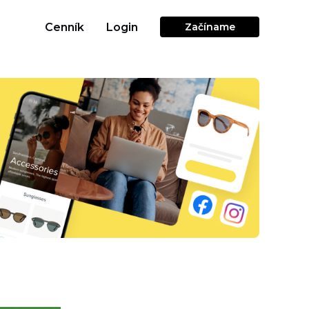
Cenník
Login
Začíname