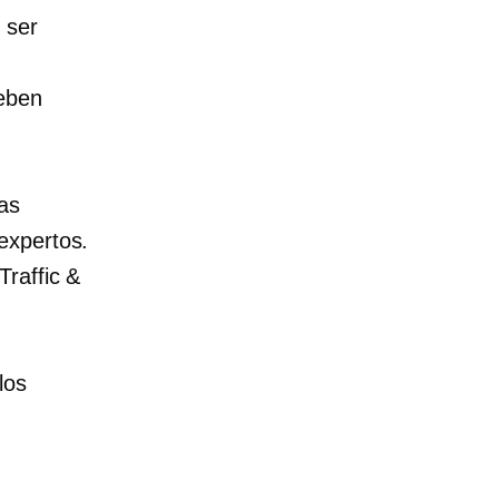
 ser
deben
as
expertos.
Traffic &
los