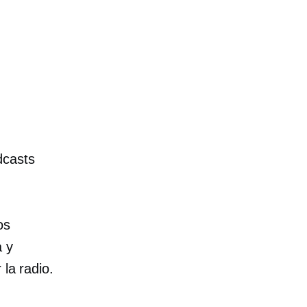
dcasts
os
a y
 la radio.