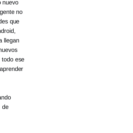
o nuevo
 gente no
edes que
droid,
a llegan
 nuevos
 todo ese
 aprender
ando
d de