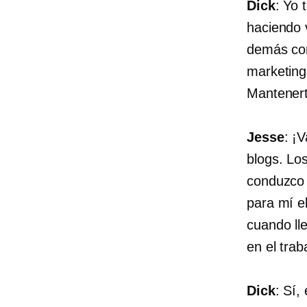
Dick
: Yo 
haciendo 
demás con
marketing
Mantenert
Jesse
: ¡
blogs. Lo
conduzco 
para mí e
cuando ll
en el trab
Dick
: Sí,