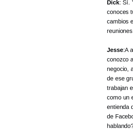
Dick
: Sí.
conoces t
cambios e
reuniones
Jesse
:A 
conozco a
negocio, a
de ese gr
trabajan e
como un e
entienda 
de Facebo
hablando?