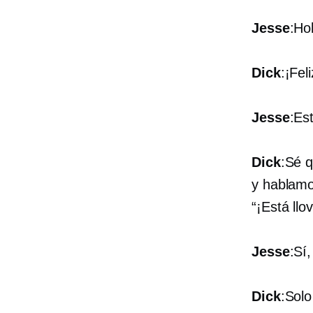
Jesse
:Hol
Dick
:¡Fel
Jesse
:Es
Dick
:Sé 
y hablamo
“¡Está llo
Jesse
:Sí
Dick
:Solo