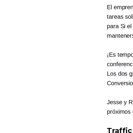
El empren
tareas sol
para
Si e
manteners
¡Es tempo
conferenc
Los dos g
Conversio
Jesse y Ri
próximos 
Traffic