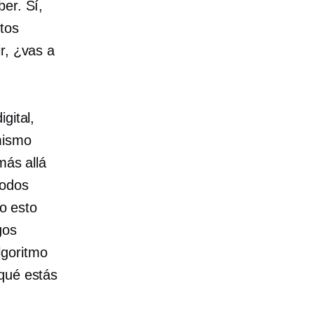
ber. Sí,
tos
r, ¿vas a
gital,
mismo
más allá
todos
do esto
gos
lgoritmo
 qué estás