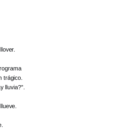
llover.
programa
 trágico.
y lluvia?”.
llueve.
e.