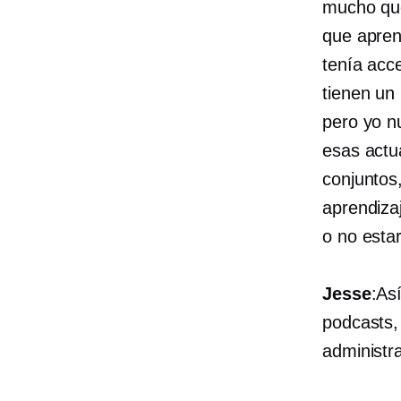
mucho qu
que apren
tenía acc
tienen un
pero yo n
esas actu
conjuntos
aprendiza
o no esta
Jesse
:As
podcasts,
administr