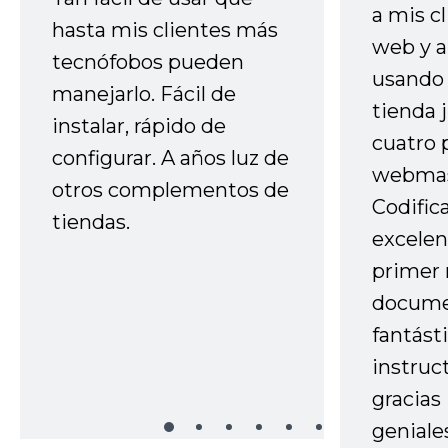
a mis cl
hasta mis clientes más
web y a
tecnófobos pueden
usando 
manejarlo. Fácil de
tienda 
instalar, rápido de
cuatro 
configurar. A años luz de
webmas
otros complementos de
Codific
tiendas.
excelen
primer 
docume
fantást
instruc
gracias
geniale