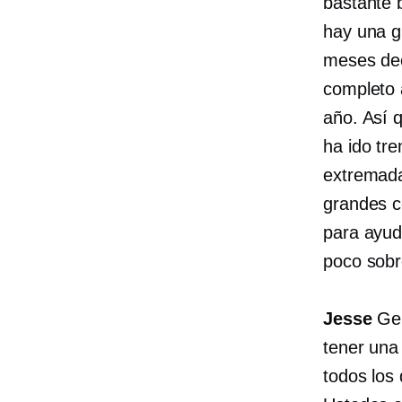
bastante 
hay una g
meses dec
completo 
año. Así 
ha ido tr
extremad
grandes c
para ayud
poco sobr
Jesse
Gen
tener una
todos los