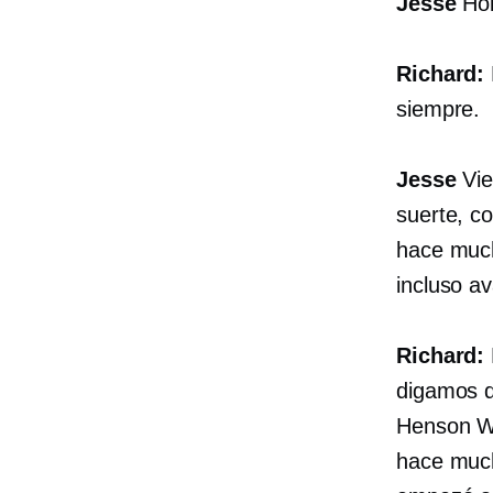
Jesse
Hol
Richard:
siempre.
Jesse
Vie
suerte, c
hace much
incluso a
Richard:
digamos q
Henson W
hace much