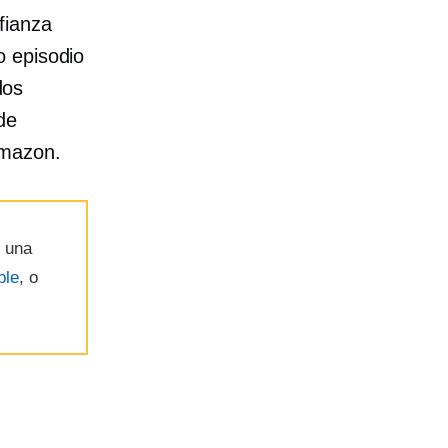
fianza
o episodio
dos
de
Amazon.
e una
ble
, o