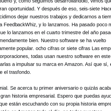
bueno y, como seguimos desarrollándolo, vimos qu
ran oportunidad. Y después de eso,
seis-siete
Hace
idimos dejar nuestros trabajos y dedicarnos a tie
a FeedbackWhiz, y lo lanzamos. Ha pasado poco 
que lo lanzamos en el cuarto trimestre del año pas
emendamente bien. Nuestro software se ha vuelto
amente popular.
ocho cifras
or
siete cifras
Las empr
orporaciones, todas usan nuestro software en es
arlas a impulsar su marca en Amazon. Así que sí, 
e el trasfondo.
ial. Se acerca tu primer aniversario o quizás acab
 gran historia empresarial. Espero que puedas ayu
 que están escuchando con su propia historia empre