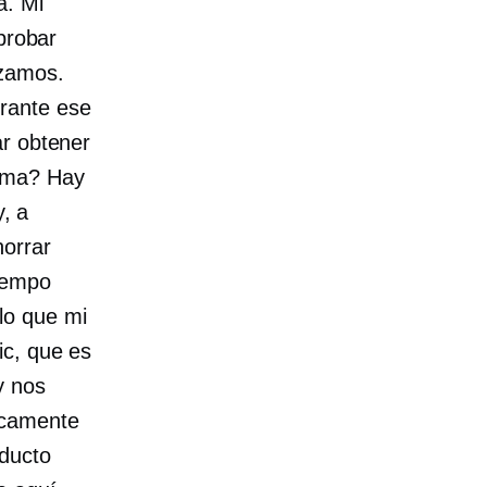
a. Mi
probar
nzamos.
rante ese
ar obtener
cima? Hay
, a
horrar
tiempo
lo que mi
ic, que es
y nos
icamente
oducto