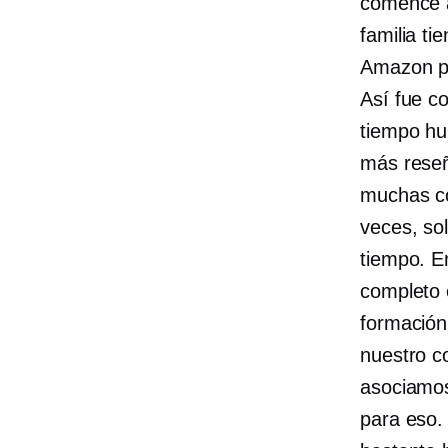
comencé a
familia ti
Amazon pa
Así fue c
tiempo hu
más reseñ
muchas c
veces, so
tiempo. E
completo 
formación
nuestro
c
asociamos
para eso.