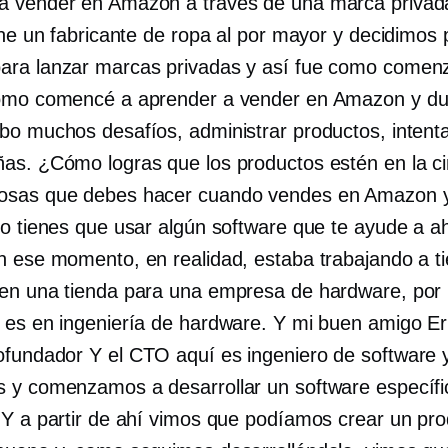
 vender en Amazon a través de una marca privad
ene un fabricante de ropa al por mayor y decidimos 
ra lanzar marcas privadas y así fue como come
omo comencé a aprender a vender en Amazon y du
bo muchos desafíos, administrar productos, intent
as. ¿Cómo logras que los productos estén en la 
osas que debes hacer cuando vendes en Amazon y
lo tienes que usar algún software que te ayude a a
n ese momento, en realidad, estaba trabajando a 
en una tienda para una empresa de hardware, por 
 es en ingeniería de hardware. Y mi buen amigo Er
ofundador
Y el CTO aquí es ingeniero de software 
 y comenzamos a desarrollar un software específ
 Y a partir de ahí vimos que podíamos crear un pr