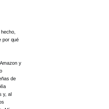
 hecho,
e por qué
 Amazon y
o
eñas de
lía
 y, al
os