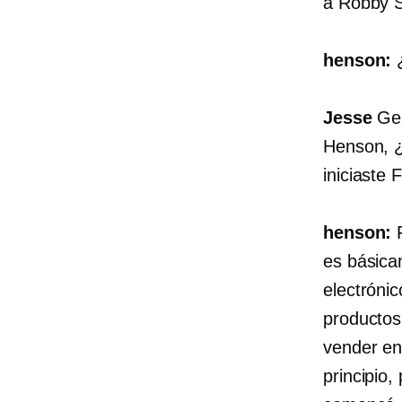
a Robby S
henson:
¿
Jesse
Gen
Henson, ¿
iniciaste
henson:
F
es básica
electróni
productos
vender en
principio