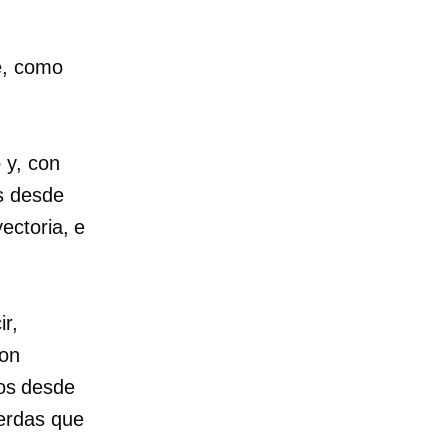
e, como
 y, con
s desde
ectoria, e
ir,
con
os desde
erdas que