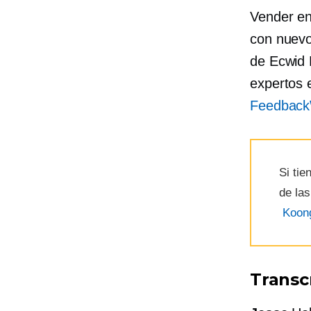
Vender en
con nuevo
de Ecwid
expertos 
Feedbac
Si ti
de las
Koon
Transc