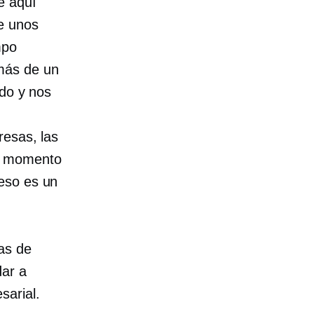
e aquí
 unos
mpo
más de un
ado y nos
esas, las
te momento
eso es un
as de
dar a
sarial.