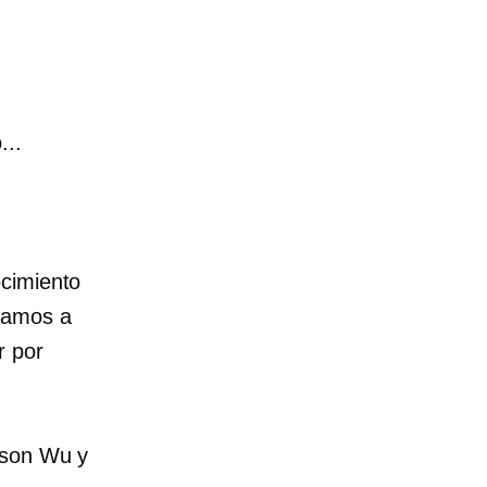
...
ocimiento
 vamos a
r por
nson Wu y