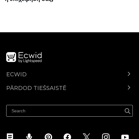
ECWID
Ecwid.com
PĀRDOD TIEŠSAISTĒ
Izcenojumi
Pārdod visur
Palīdzības centrs
Pārdod Facebook
Pārdod Instagram