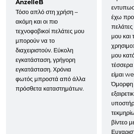
AnzelleB
εντυπωσ
Τόσο απλό στη χρήση –
έχω προτ
ακόμη και οι πιο
πελάτες
τεχνοφοβικοί πελάτες μου
μου και 
μπορούν να το
χρησιμοπ
διαχειριστούν. Εύκολη
μου κατ
εγκατάσταση, γρήγορη
τέσσερα 
εγκατάσταση. Χρόνια
είμαι w
φωτός μπροστά από άλλα
Όμορφη 
πρόσθετα καταστημάτων.
εξαιρετι
υποστήρι
τεκμηρί
βίντεο μ
Ευχαρισ