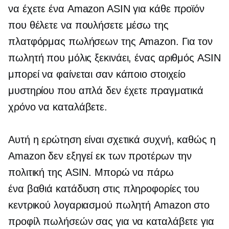
να έχετε ένα Amazon ASIN για κάθε προϊόν
που θέλετε να πουλήσετε μέσω της
πλατφόρμας πωλήσεων της Amazon. Για τον
πωλητή που μόλις ξεκινάει, ένας αριθμός ASIN
μπορεί να φαίνεται σαν κάποιο στοιχείο
μυστηρίου που απλά δεν έχετε πραγματικά
χρόνο να καταλάβετε.
Αυτή η ερώτηση είναι σχετικά συχνή, καθώς η
Amazon δεν εξηγεί εκ των προτέρων την
πολιτική της ASIN. Μπορώ να πάρω
ένα
βαθιά κατάδυση
στις πληροφορίες του
κεντρικού λογαριασμού πωλητή Amazon στο
προφίλ πωλήσεών σας για να καταλάβετε για