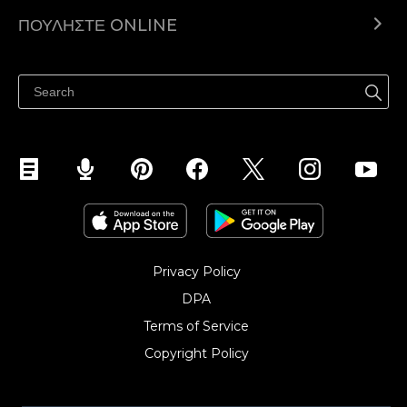
Ecwid.com
ΠΟΥΛΉΣΤΕ ONLINE
Τιμολόγηση
Πουλήστε παντού
Κέντρο βοήθειας
Πουλήστε στο Facebook
Πουλήστε στο Instagram
Privacy Policy
DPA
Terms of Service
Copyright Policy‎