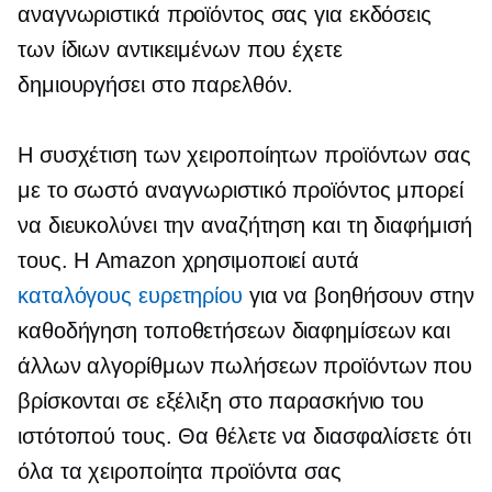
αναγνωριστικά προϊόντος σας για εκδόσεις
των ίδιων αντικειμένων που έχετε
δημιουργήσει στο παρελθόν.
Η συσχέτιση των χειροποίητων προϊόντων σας
με το σωστό αναγνωριστικό προϊόντος μπορεί
να διευκολύνει την αναζήτηση και τη διαφήμισή
τους. Η Amazon χρησιμοποιεί αυτά
καταλόγους ευρετηρίου
για να βοηθήσουν στην
καθοδήγηση τοποθετήσεων διαφημίσεων και
άλλων αλγορίθμων πωλήσεων προϊόντων που
βρίσκονται σε εξέλιξη στο παρασκήνιο του
ιστότοπού τους. Θα θέλετε να διασφαλίσετε ότι
όλα τα χειροποίητα προϊόντα σας