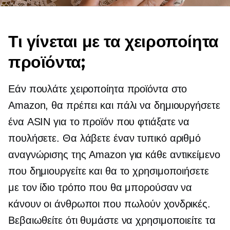
Τι γίνεται με τα χειροποίητα
προϊόντα;
Εάν πουλάτε χειροποίητα προϊόντα στο
Amazon, θα πρέπει και πάλι να δημιουργήσετε
ένα ASIN για το προϊόν που φτιάξατε να
πουλήσετε. Θα λάβετε έναν τυπικό αριθμό
αναγνώρισης της Amazon για κάθε αντικείμενο
που δημιουργείτε και θα το χρησιμοποιήσετε
με τον ίδιο τρόπο που θα μπορούσαν να
κάνουν οι άνθρωποι που πωλούν χονδρικές.
Βεβαιωθείτε ότι θυμάστε να χρησιμοποιείτε τα