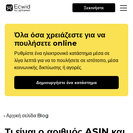
Ξεκινήστε
Όλα όσα χρειάζεστε για να
πουλήσετε online
Ρυθμίστε ένα ηλεκτρονικό κατάστημα μέσα σε
λίγα λεπτά για να το πουλήσετε σε ιστότοπο, μέσα
κοινωνικής δικτύωσης ή αγορές.
Δημιουργήστε ένα κατάστημα
‹ Αρχική σελίδα Blog
Τι είναι ο αριθμός ASIN και