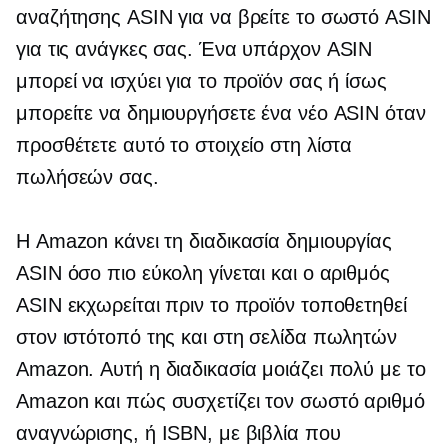
αναζήτησης ASIN για να βρείτε το σωστό ASIN
για τις ανάγκες σας. Ένα υπάρχον ASIN
μπορεί να ισχύει για το προϊόν σας ή ίσως
μπορείτε να δημιουργήσετε ένα νέο ASIN όταν
προσθέτετε αυτό το στοιχείο στη λίστα
πωλήσεών σας.
Η Amazon κάνει τη διαδικασία δημιουργίας
ASIN όσο πιο εύκολη γίνεται και ο αριθμός
ASIN εκχωρείται πριν το προϊόν τοποθετηθεί
στον ιστότοπό της και στη σελίδα πωλητών
Amazon. Αυτή η διαδικασία μοιάζει πολύ με το
Amazon και πώς συσχετίζει τον σωστό αριθμό
αναγνώρισης, ή ISBN, με βιβλία που