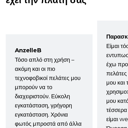
Παρασκ
Είμαι τό
AnzelleB
εντυπωσ
Τόσο απλό στη χρήση –
έχω προτ
ακόμη και οι πιο
πελάτες
τεχνοφοβικοί πελάτες μου
μου και 
μπορούν να το
χρησιμοπ
διαχειριστούν. Εύκολη
μου κατ
εγκατάσταση, γρήγορη
τέσσερα 
εγκατάσταση. Χρόνια
είμαι w
φωτός μπροστά από άλλα