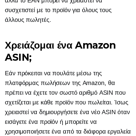
αλλά το EAN μπορεί να χρειαστεί να
συσχετιστεί με το προϊόν για όλους τους
άλλους πωλητές.
Χρειάζομαι ένα Amazon
ASIN;
Εάν πρόκειται να πουλάτε μέσω της
πλατφόρμας πωλήσεων της Amazon, θα
πρέπει να έχετε τον σωστό αριθμό ASIN που
σχετίζεται με κάθε προϊόν που πωλείται. Ίσως
χρειαστεί να δημιουργήσετε ένα νέο ASIN όταν
εισάγετε ένα προϊόν ή μπορείτε να
χρησιμοποιήσετε ένα από τα διάφορα εργαλεία