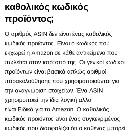
καθολικός κωδικός
προϊόντος;
Ο αριθμός ASIN δεν είναι ένας καθολικός
κωδικός προϊόντος. Είναι ο κωδικός που
εκχωρεί η Amazon σε κάθε αντικείμενο που
πωλείται στον ιστότοπό της. Οι γενικοί κωδικοί
προϊόντων είναι βασικά απλώς αριθμοί
παρακολούθησης που χρησιμοποιούνται για
την αναγνώριση στοιχείων. Ένα ASIN
χρησιμοποιεί την ίδια λογική αλλά
είναι
Ειδικά για το Amazon.
Ο καθολικός
κωδικός προϊόντος είναι ένας συγκεκριμένος
κωδικός που διασφαλίζει ότι ο καθένας μπορεί